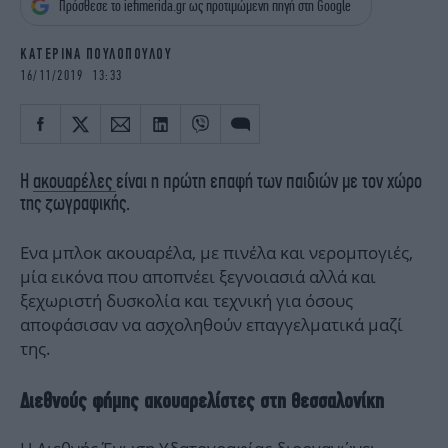
Πρόσθεσε το iefimerida.gr ως προτιμώμενη πηγή στη Google
iBOOKS
ΖΩΔΙΑ
OSCARS
THE OCEAN
ΚΑΤΕΡΙΝΑ ΠΟΥΛΟΠΟΥΛΟΥ
MEDIA
ELAMEFORA
16/11/2019 13:33
NEWSLETTER
Η
ακουαρέλες
είναι η πρώτη επαφή των παιδιών με τον χώρο
της ζωγραφικής.
Ενα μπλοκ ακουαρέλα, με πινέλα και νερομπογιές,
μία εικόνα που αποπνέει ξεγνοιασιά αλλά και
ξεχωριστή δυσκολία και τεχνική για όσους
αποφάσισαν να ασχοληθούν επαγγελματικά μαζί
της.
Διεθνούς φήμης ακουαρελίστες στη Θεσσαλονίκη