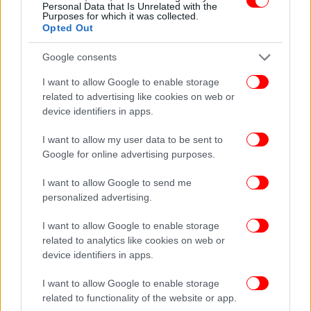
Personal Data that Is Unrelated with the
Purposes for which it was collected.
Opted Out
Google consents
I want to allow Google to enable storage
related to advertising like cookies on web or
device identifiers in apps.
I want to allow my user data to be sent to
Google for online advertising purposes.
ΠΟΛΙΤΙΣΜΟΣ
13/11/2019 11:08
I want to allow Google to send me
Περίφημες ταπισερί του ‘60 στο Μπενάκη -Πάνω σε έργα
personalized advertising.
Μόραλη, Γκίκα, Βασιλείου [εικόνες]
I want to allow Google to enable storage
related to analytics like cookies on web or
ΠΟΛΙΤΙΣΜΟΣ
25/10/2019 14:26
device identifiers in apps.
Η έκθεση που ετοίμαζε (και δεν πρόλαβε) ο Αγγελος
Δεληβορριάς στο Μπενάκη -Τσίγκοι και ξύλα από το
I want to allow Google to enable storage
Μοναστηράκι [εικόνες]
related to functionality of the website or app.