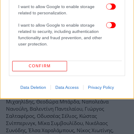
I want to allow Google to enable storage
ΠΟΛΙΤΙΣΜΟΣ
15/11/2019 09:46
related to personalization.
Η μεταπολεμική οικονομική ανασυγκρότηση της χώρας σε μία
ξεχωριστή έκθεση [εικόνες]
I want to allow Google to enable storage
related to security, including authentication
functionality and fraud prevention, and other
Γιάννης Αδαμαντίδης, Δημήτρης Αστερίου, Κώστας
user protection.
Βλαχόπουλος, Γιώργος Βούρος, Βιολέτα Γαζέα,
Γιάννης Γιγουρτάκης, Χριστίνα Γκουμουριάν,
Βερονίκη Δαμιανίδου, Ζωή Δασκάλου, Γιάννης
CONFIRM
Ευθυμιάδης, Θέτις Ιωάννου, Αγγέλα Καράλη,
Ηλιοστάλακτη Κόντου, Θωμαή Κόντου, Δήμητρα
Λαμπρέτσα, Μάγδα Μαδεμλή, Βαλεντίνη
Data Deletion
Data Access
Privacy Policy
Μαυροδόγλου, Κωνσταντίνα Μηνά, Παύλος
Μιχαηλίδης, Θεοδώρα Μπάρδα, Ναπολεάνα
Νανούλη, Βαλεντίνη Παντελαίου, Γιώργος
Σαλταφέρος, Οδυσσέας Σέλιος, Κώστας
Σνίππερινγκ, Μίκα Συμβουλίδου, Νικόλαος
Συνόδης, Έλσα Χαραλάμπους, Νίκος Χιωτίνης,