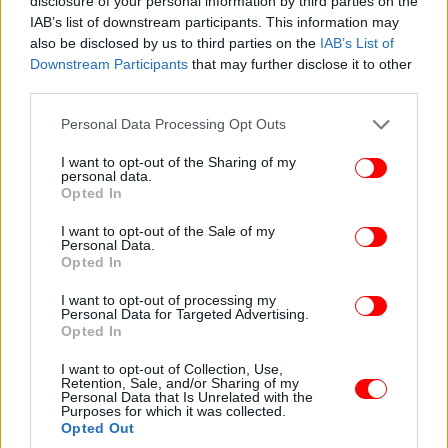
disclosure of your personal information by third parties on the
IAB’s list of downstream participants. This information may
also be disclosed by us to third parties on the
IAB’s List of
Downstream Participants
that may further disclose it to other
third parties.
Please note that this website/app uses one or more Google
Personal Data Processing Opt Outs
services and may gather and store information including but
not limited to your visit or usage behaviour. You may click to
I want to opt-out of the Sharing of my
personal data.
grant or deny consent to Google and its third-party tags to
Opted In
use your data for below specified purposes in below Google
consent section.
I want to opt-out of the Sale of my
Personal Data.
Opted In
I want to opt-out of processing my
Personal Data for Targeted Advertising.
Opted In
I want to opt-out of Collection, Use,
Retention, Sale, and/or Sharing of my
Personal Data that Is Unrelated with the
Purposes for which it was collected.
Opted Out