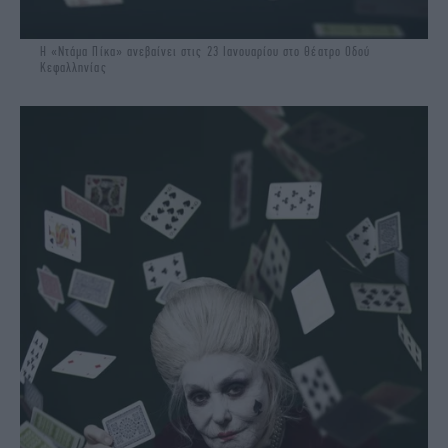
Η «Ντάμα Πίκα» ανεβαίνει στις 23 Ιανουαρίου στο Θέατρο Οδού
Κεφαλληνίας