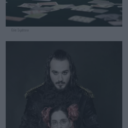
Eύα Σιμάτου