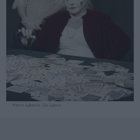
Μπέττυ Αρβανίτη, Εύα Σιμάτου