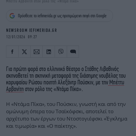
Μπέττυ Αρβανίτη στον ρόλο της «Ντάμα Πίκα»
iBOOKS
ΖΩΔΙΑ
OSCARS
THE OCEAN
Πρόσθεσε το iefimerida.gr ως προτιμώμενη πηγή στη Google
MEDIA
ELAMEFORA
NEWSROOM IEFIMERIDA.GR
NEWSLETTER
12/01/2026 09:27
Για πρώτη φορά στο ελληνικό θέατρο ο Στάθης Λιβαθινός
σκηνοθετεί τη σκηνική μεταφορά της διάσημης νουβέλας του
κορυφαίου Ρώσου ποιητή Αλεξάντρ Πούσκιν, με την
Μπέττυ
Αρβανίτη
στον ρόλο της «Ντάμα Πίκα».
Η «Ντάμα Πίκα»
,
του Πούσκιν, γνωστή και από την
ομώνυμη όπερα του Τσαϊκόφσκι, αποτελεί το
αρχέτυπο των έργων του Ντοστογιέφσκι «Έγκλημα
και τιμωρία» και «Ο παίκτης».