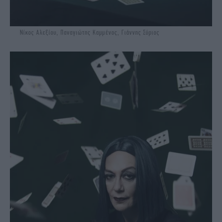
Νίκος Αλεξίου, Παναγιώτης Καμμένος, Γιάννης Σύριος