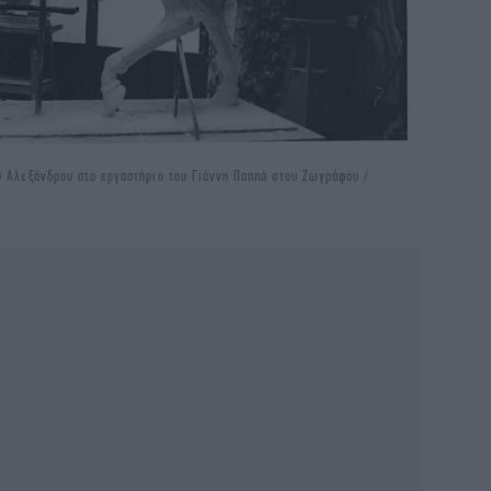
υ Αλεξάνδρου στο εργαστήριο του Γιάννη Παππά στου Ζωγράφου /
αν
νύχ
ν