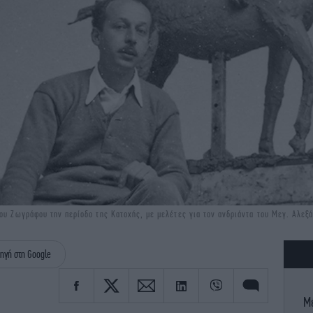
του Ζωγράφου την περίοδο της Κατοχής, με μελέτες για τον ανδριάντα του Μεγ. Αλεξ
ηγή στη Google
Μέ