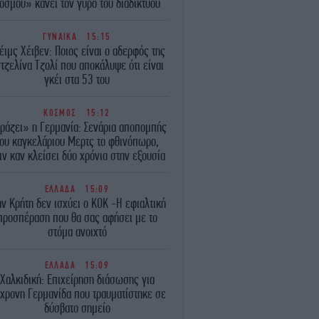
όσμου» κάνει τον γύρο του διαδικτύου
ΓΥΝΑΙΚΑ
15:15
έιμς Χέιβεν: Ποιος είναι ο αδερφός της
τζελίνα Τζολί που αποκάλυψε ότι είναι
γκέι στα 53 του
ΚΟΣΜΟΣ
15:12
ράζει» η Γερμανία: Σενάρια αποπομπής
του καγκελάριου Μερτς το φθινόπωρο,
ιν καν κλείσει δύο χρόνια στην εξουσία
ΕΛΛΑΔΑ
15:09
ην Κρήτη δεν ισχύει ο ΚΟΚ -Η εφιαλτική
προσπέραση που θα σας αφήσει με το
στόμα ανοιχτό
ΕΛΛΑΔΑ
15:09
Χαλκιδική: Επιχείρηση διάσωσης για
χρονη Γερμανίδα που τραυματίστηκε σε
δύσβατο σημείο