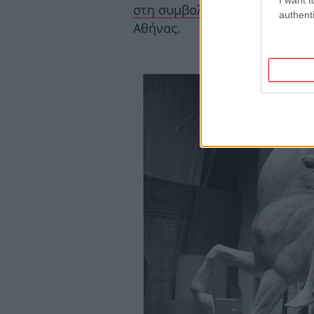
στη συμβολή των οδών Βασ. Ό
authenti
Αθήνας.