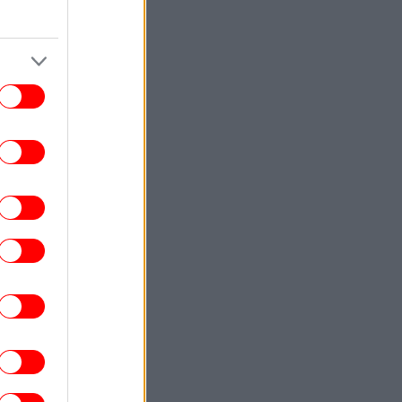
Βαθύλακκο -Τραυματίστηκε ελαφρά ο
οδηγός
ΓΥΝΑΙΚΑ
14:25
 μανικιούρ που θα βλέπουμε παντού το
θινόπωρο -Κολακεύει τέλεια τα κοντά
νύχια
ΣΠΟΡ
14:19
άριος Ηλιόπουλος στον Λόβρο Μάγερ:
Έχεις το βλέμμα της... τίγρης» [βίντεο]
ΕΛΛΑΔΑ
14:18
Μυστράς: Σε 11 μήνες με αναστολή
ταδικάστηκε ο 55χρονος που έκρυβε τον
πατέρα του στο καταψύκτη -«Τον έχω
άφθαρτο», είχε πει
ΠΟΛΙΤΙΣΜΟΣ
14:13
ΥΠΠΟ: Αυτοί είναι οι φορείς που
πιχορηγούνται με 1.106.000 ευρώ για