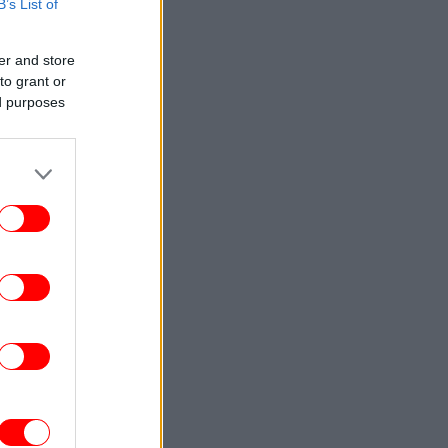
B’s List of
ΟΙΚΟΝΟΜΙΑ
14:48
Ηχηρό καμπανάκι κινδύνου από τις
er and store
διεθνείς τιμές των τροφίμων
to grant or
ed purposes
ΤΕΧΝΟΛΟΓΙΑ
14:36
ικαστήριο επέβαλε στη Meta πρόστιμο
567 εκατ. δολαρίων για βλάβες σε
ανήλικους χρήστες -Τη χαρακτήρισε
«δημόσια όχληση»
ΑΥΤΟΚΙΝΗΤΟ
14:34
ιμοπαράδοτο το Ford Ranger diesel στην
Ελλάδα
ΚΟΣΜΟΣ
14:31
ΠΕΞ Γαλλίας: Η χώρα «δεν θα ανεχθεί
καμιά απόπειρα ξένης ανάμειξης»
ΕΛΛΑΔΑ
14:28
οζάνη: Νταλίκα ανετράπη έξω από τον