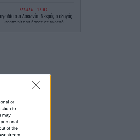
ΕΛΛΑΔΑ
15:09
αγωδία στη Λακωνία: Νεκρός ο οδηγός
φορτηγού που έπεσε σε γκρεμό
-Τραυματίστηκε ο συνοδηγός
ΕΛΛΑΔΑ
15:02
Λιμνοθάλασσα Καλοχωρίου: Γεμίζει
αμίνγκο τον χειμώνα, εξαφανίζεται το
αλοκαίρι -Πώς η εικόνα αυτή μπορεί να
αλλάξει
ΣΠΟΡ
15:01
Δημήτρης Γιαννούλης: «Στόχος μου να
παίξω με τον ΠΑΟΚ στο Champions
League» [βίντεο]
sonal or
ection to
ou may
ΕΛΛΑΔΑ
14:56
 personal
Ερυθρός Σταυρός «κατέβασε» βίντεο που
αρουσίαζε την ιστορία του Αφγανού της
out of the
Κυψέλης
 downstream