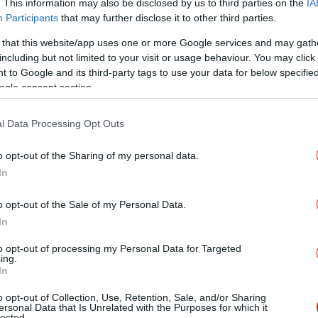
. This information may also be disclosed by us to third parties on the
IA
Participants
that may further disclose it to other third parties.
 that this website/app uses one or more Google services and may gath
including but not limited to your visit or usage behaviour. You may click 
 to Google and its third-party tags to use your data for below specifi
α έχει για πρώτη φορά την ευκαιρία να
ogle consent section.
Δ
ομή ολοκλήρωσης του γλυπτού μέσα από
, φωτογραφίες και τεκμήρια από το αρχείο
l Data Processing Opt Outs
ά, με τον μεγαλύτερο όγκο των εκθεμάτων
έ ξανά.
o opt-out of the Sharing of my personal data.
In
Ετο
o opt-out of the Sale of my Personal Data.
In
Υ
to opt-out of processing my Personal Data for Targeted
ing.
In
o opt-out of Collection, Use, Retention, Sale, and/or Sharing
ersonal Data that Is Unrelated with the Purposes for which it
Κ
lected.