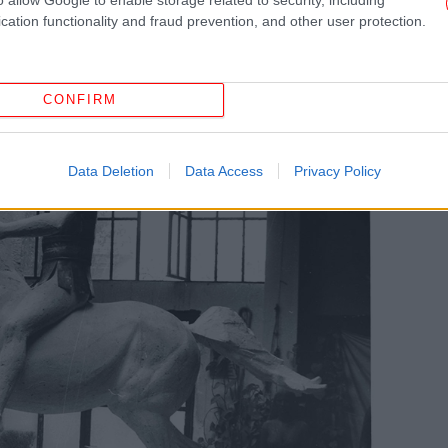
λγας και Βασ. Αμαλίας
, στο κέντρο της
cation functionality and fraud prevention, and other user protection.
Ο 
το
CONFIRM
Data Deletion
Data Access
Privacy Policy
Μύ
πακ
ερ
Γ