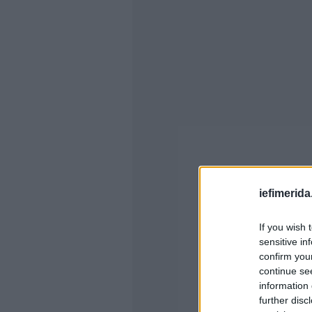
iefimerida
If you wish 
sensitive in
confirm you
continue se
information 
further disc