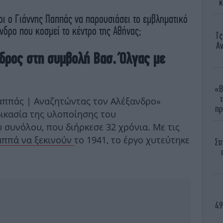
κ
χρι ο Γιάννης Παππάς να παρουσιάσει το εμβληματικό
νδρο που κοσμεί το κέντρο της Αθήνας;
Τζ
Αν
δρος στη συμβολή Βασ. Όλγας με
«Β
Παππάς | Αναζητώντας τον Αλέξανδρο»
πρ
δικασία της υλοποίησης του
 συνόλου, που διήρκεσε 32 χρόνια. Με τις
αππά να ξεκινούν
το 1941, το έργο χυτεύτηκε
Στ
49