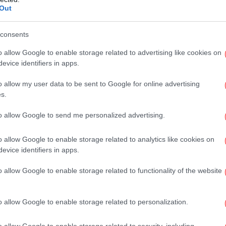
Out
consents
Το
o allow Google to enable storage related to advertising like cookies on
φ
evice identifiers in apps.
o allow my user data to be sent to Google for online advertising
s.
Μ
«
to allow Google to send me personalized advertising.
o allow Google to enable storage related to analytics like cookies on
evice identifiers in apps.
στο εργαστήριο του Γιάννη Παππά στου Ζωγράφου / Δεκαετία του 1960
κα
o allow Google to enable storage related to functionality of the website
 το FOUGARO ARTCENTER και το Μουσείο
α μεγάλη έκθεση στο Ναύπλιο αφιερωμένη
o allow Google to enable storage related to personalization.
Παππά και στον έφιππο ανδριάντα του
ληματικό αυτό έργο
βρίσκεται από το 2019
ε
o allow Google to enable storage related to security, including