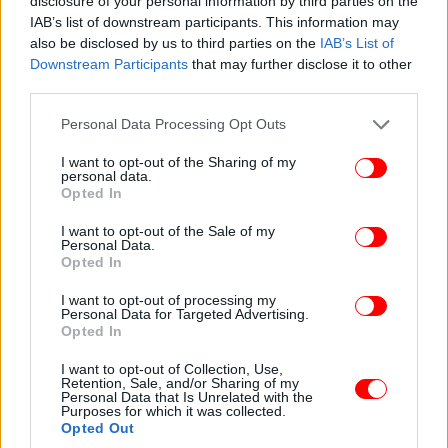
disclosure of your personal information by third parties on the
IAB’s list of downstream participants. This information may
«Πρόκειται για ένα βαθιά συγκινητικό κείμενο, την
also be disclosed by us to third parties on the
IAB’s List of
αφήγηση ενός ανθρώπου λίγο πριν πάρει τη
Downstream Participants
that may further disclose it to other
μεγάλη απόφαση να αποχωρήσει από την ζωή. Με
third parties.
την αυτοκτονία του θέλει ο κοινωνικός του
περίγυρος να καταλάβει ότι η έλλειψη κατανόησης
Please note that this website/app uses one or more Google
Personal Data Processing Opt Outs
services and may gather and store information including but
και ανοχής εξοντώνει ανθρώπους που είναι
not limited to your visit or usage behaviour. You may click to
I want to opt-out of the Sharing of my
διαφορετικοί, ή που νιώθουν διαφορετικά -ειδικά
personal data.
grant or deny consent to Google and its third-party tags to
τη δεκαετία του 1980, στην οποία τοποθετείται
Opted In
use your data for below specified purposes in below Google
χρονικά η ιστορία, σε μια πόλη της Κρήτης (ο ήρωας
consent section.
I want to opt-out of the Sale of my
διαρκώς αναφέρεται στην γειτονιά του και στη
Personal Data.
Opted In
συνοικία). Εκεί συντελείται αυτό που εγώ
τουλάχιστον, που έχω μεγαλώσει στα Γιάννενα το
I want to opt-out of processing my
ξέρω καλά, το έχω ζήσει, το έχω δει με τα ίδια μου
Personal Data for Targeted Advertising.
Opted In
τα μάτια: άνθρωπους να χλευάζονται για την
σεξουαλική τους ταυτότητα, άνδρες με μπλουζάκια
I want to opt-out of Collection, Use,
κολλητά να ασφυκτιούν μέσα στην ίδια τους την
Retention, Sale, and/or Sharing of my
Personal Data that Is Unrelated with the
ύπαρξη και το βράδυ να πηγαίνουν κρυφά με
Purposes for which it was collected.
Opted Out
άλλους άντρες» λέει η Νικαίτη Κοντούρη.