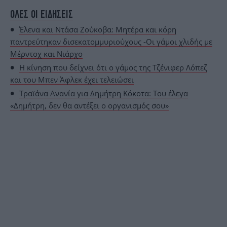
ΟΛΕΣ ΟΙ ΕΙΔΗΣΕΙΣ
Έλενα και Ντάσα Ζούκοβα: Mητέρα και κόρη
παντρεύτηκαν δισεκατομμυριούχους -Οι γάμοι χλιδής με
Μέρντοχ και Νιάρχο
Η κίνηση που δείχνει ότι ο γάμος της Τζένιφερ Λόπεζ
και του Μπεν Άφλεκ έχει τελειώσει
Τραϊάνα Ανανία για Δημήτρη Κόκοτα: Του έλεγα
«Δημήτρη, δεν θα αντέξει ο οργανισμός σου»