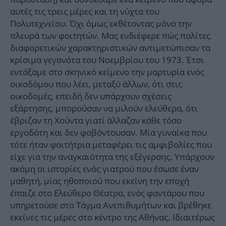
αυτές τις τρεις μέρες και τη νύχτα του
Πολυτεχνείου. Όχι όμως εκθέτοντας μόνο την
πλευρά των φοιτητών. Μας ενδιέφερε πώς πολίτες
διαφορετικών χαρακτηριστικών αντιμετώπισαν τα
κρίσιμα γεγονότα του Νοεμβρίου του 1973. Έτσι
εντάξαμε στο σκηνικό κείμενο την μαρτυρία ενός
οικοδόμου που λέει, μεταξύ άλλων, ότι στις
οικοδομές, επειδή δεν υπάρχουν σχέσεις
εξάρτησης, μπορούσαν να μιλούν ελεύθερα, ότι
έβριζαν τη Χούντα γιατί άλλαζαν κάθε τόσο
εργοδότη και δεν φοβόντουσαν. Μία γυναίκα που
τότε ήταν φοιτήτρια μεταφέρει τις αμφιβολίες που
είχε για την αναγκαιότητα της εξέγερσης. Υπάρχουν
ακόμη οι ιστορίες ενός γιατρού που έσωσε έναν
μαθητή, μίας ηθοποιού που εκείνη την εποχή
έπαιζε στο Ελεύθερο Θέατρο, ενός φαντάρου που
υπηρετούσε στο Τάγμα Ανεπιθυμήτων και βρέθηκε
εκείνες τις μέρες στο κέντρο της Αθήνας. Ιδιαιτέρως