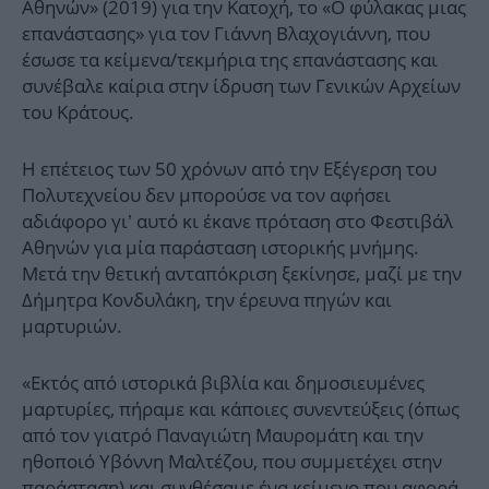
Αθηνών» (2019) για την Κατοχή, το «Ο φύλακας μιας
επανάστασης» για τον Γιάννη Βλαχογιάννη, που
έσωσε τα κείμενα/τεκμήρια της επανάστασης και
συνέβαλε καίρια στην ίδρυση των Γενικών Αρχείων
του Κράτους.
Η επέτειος των 50 χρόνων από την Εξέγερση του
Πολυτεχνείου δεν μπορούσε να τον αφήσει
αδιάφορο γι’ αυτό κι έκανε πρόταση στο Φεστιβάλ
Αθηνών για μία παράσταση ιστορικής μνήμης.
Μετά την θετική ανταπόκριση ξεκίνησε, μαζί με την
Δήμητρα Κονδυλάκη, την έρευνα πηγών και
μαρτυριών.
«Εκτός από ιστορικά βιβλία και δημοσιευμένες
μαρτυρίες, πήραμε και κάποιες συνεντεύξεις (όπως
από τον γιατρό Παναγιώτη Μαυρομάτη και την
ηθοποιό Υβόννη Μαλτέζου, που συμμετέχει στην
παράσταση) και συνθέσαμε ένα κείμενο που αφορά