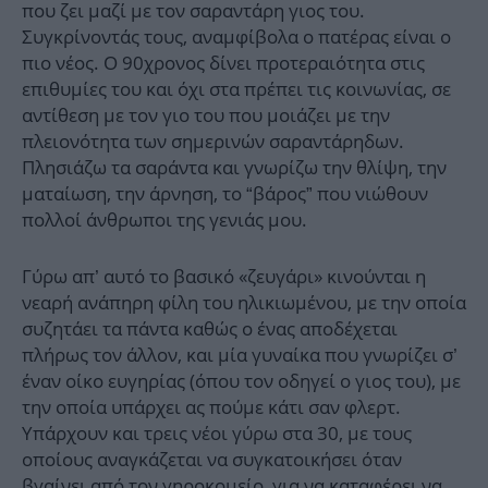
που ζει μαζί με τον σαραντάρη γιος του.
Συγκρίνοντάς τους, αναμφίβολα ο πατέρας είναι ο
πιο νέος. Ο 90χρονος δίνει προτεραιότητα στις
επιθυμίες του και όχι στα πρέπει τις κοινωνίας, σε
αντίθεση με τον γιο του που μοιάζει με την
πλειονότητα των σημερινών σαραντάρηδων.
Πλησιάζω τα σαράντα και γνωρίζω την θλίψη, την
ματαίωση, την άρνηση, το “βάρος” που νιώθουν
πολλοί άνθρωποι της γενιάς μου.
Γύρω απ’ αυτό το βασικό «ζευγάρι» κινούνται η
νεαρή ανάπηρη φίλη του ηλικιωμένου, με την οποία
συζητάει τα πάντα καθώς ο ένας αποδέχεται
πλήρως τον άλλον, και μία γυναίκα που γνωρίζει σ’
έναν οίκο ευγηρίας (όπου τον οδηγεί ο γιος του), με
την οποία υπάρχει ας πούμε κάτι σαν φλερτ.
Υπάρχουν και τρεις νέοι γύρω στα 30, με τους
οποίους αναγκάζεται να συγκατοικήσει όταν
βγαίνει από τον γηροκομείο, για να καταφέρει να