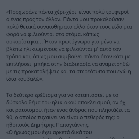
«Προχωράνε πάντα χέρι-χέρι, είναι πολύ τρυφεροί
ο ένας προς τον άλλον. Πάντα μου προκαλούσαν
πολύ θετικά συναισθήματα αλλά όταν τους είδα μια
φορά να φιλιούνται στο στόμα, κάπως
σοκαρίστηκα… Ήταν πρωτόγνωρο για μένα να
βλέπω ηλικιωμένους να φιλιούνται μ’ αυτό τον
τρόπο και, όπως μου συμβαίνει πάντα όταν κάτι με
εκπλήσσει, μπήκα στην διαδικασία να αναμετρηθώ
με τις προκαταλήψεις και τα στερεότυπα που εγώ η
ίδια κουβαλώ».
Το δεύτερο ερέθισμα για να καταπιαστεί με το
δύσκολο θέμα του ηλικιακού αποκλεισμού, αν όχι
και ρατσισμού, ήταν ένας άνδρας που πλησιάζει τα
90, ο οποίος τυχαίνει να είναι ο πεθερός της: ο
ηθοποιός Δημήτρης Παπαγιάννης.
«Ο ήρωάς μου έχει αρκετά δικά του