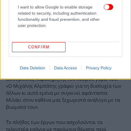
I want to allow Google to enable storage
related to security, including authentication
functionality and fraud prevention, and other
user protection.
CONFIRM
Data Deletion
Data Access
Privacy Policy
Ο συγγραφέας, λέει η Νικαίτη Κοντούρη, είναι ένας
εκπληκτικός παρατηρητής του κόσμου γύρω του.
«Ο Μιχάλης Αλμπάτης γράφει για τη δυστυχία των
άλλων κι αυτό εμένα με συγκινεί αφάνταστα.
Μιλάει στον καθένα μας ξεχωριστά ανάλογα με τα
βιώματα του».
Το πλήθος των έργων που ασχολούνται τα
τελευταία χρόνια με παρόμοια θέματα, περί