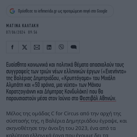
iBOOKS
ΖΩΔΙΑ
Πρόσθεσε το iefimerida.gr ως προτιμώμενη πηγή στη Google
OSCARS
THE OCEAN
MEDIA
ELAMEFORA
ΜΑΤΙΝΑ ΚΑΛΤΑΚΗ
07/06/2024 09:56
NEWSLETTER
Ευαίσθητα κοινωνικά και πολιτικά θέματα απασχολούν τους
συγγραφείς των τριών νέων ελληνικών έργων («Ενενήντα»
της Βαλέριας Δημητριάδου, «Κρυπτόγαμα» του Μιχάλη
Αλμπάτη και «50 χρόνια, μια νύχτα» των Μάνου
Καρατζογιάννη και Δήμητρας Κονδυλάκη) που θα
παρουσιαστούν μέσα στον Ιούνιο στο
Φεστιβάλ Αθηνών.
Μέλος της ομάδας C for Circus από την αρχή της
σύστασής της, η Βαλέρια Δημητριάδου έγραψε, και
σκηνοθέτησε την άνοιξη του 2023, ένα από τα
καλύτερα ελληνικά έργα που έχουμε δει τα