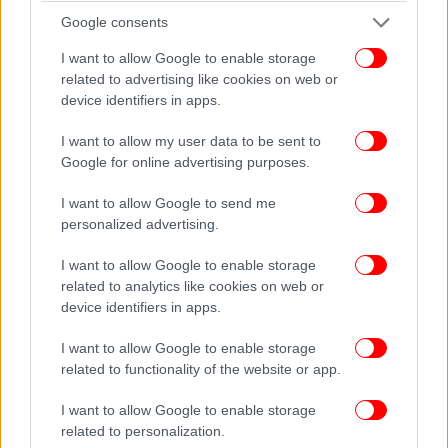
Google consents
Ο ήρωας του Αλμπάτη δεν ήθελε να γίνει χασάπης,
I want to allow Google to enable storage
άλλα πράγματα ήθελε να κάνει στη ζωή του.
related to advertising like cookies on web or
Αναγκάστηκε να κάνει μία «κανονική» ζωή γιατί το
device identifiers in apps.
μήνυμα που του έστελναν οι άνθρωποι γύρω του
είναι ότι, αν ακολουθήσει τις βαθύτερες επιθυμίες
I want to allow my user data to be sent to
του, η ζωή του θα είναι κόλαση και οι δικοί του θα
Google for online advertising purposes.
υποφέρουν.
I want to allow Google to send me
personalized advertising.
Τελικά κατέληξε να έχει κρυφή νυχτερινή ζωή κατά
διαστήματα. Συνομιλούσε με την γυναίκα μέσα του
I want to allow Google to enable storage
ώσπου ένα τρομακτικό γεγονός, ο φόνος μίας
related to analytics like cookies on web or
τρανς, τον φέρνει σε ευθεία αντιπαράθεση με το
device identifiers in apps.
κοινωνικό του περιβάλλον.
I want to allow Google to enable storage
related to functionality of the website or app.
I want to allow Google to enable storage
related to personalization.