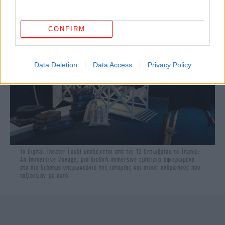
CONFIRM
Data Deletion
Data Access
Privacy Policy
To Digital Theater Γουδί υποδέχεται από τις 12 Οκτωβρίου το Titanic:
An Immersive Voyage, μια διεθνή immersive εμπειρία αφιερωμένη
στο πιο διάσημο υπερωκεάνιο της ιστορίας και στους ανθρώπους που
ταξίδεψαν με αυτό