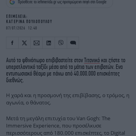
Πρόσθεσε το iefimerida.gr ως προτιμώμενη πηγή στη Google
iBOOKS
ΖΩΔΙΑ
OSCARS
THE OCEAN
EΠΙΜΕΛΕΙΑ:
MEDIA
ELAMEFORA
ΚΑΤΕΡΙΝΑ ΠΟΥΛΟΠΟΥΛΟΥ
07/07/2026 12:40
NEWSLETTER
Αυτό το φθινόπωρο επιβιβαστείτε στον
Τιτανικό
και ζήστε το
υπερατλαντικό ταξίδι μέσα από τα μάτια των επιβατών. Ενα
εντυπωσιακό θέαμα με πάνω από 40.000.000 επισκέπτες
διεθνώς.
Η χαρά και η προσμονή της επιβίβασης, ο τρόμος, η
αγωνία, ο θάνατος.
Μετά τη μεγάλη επιτυχία του Van Gogh: The
Immersive Experience, που προσέλκυσε
περισσότερους από 180.000 επισκέπτες, το Digital