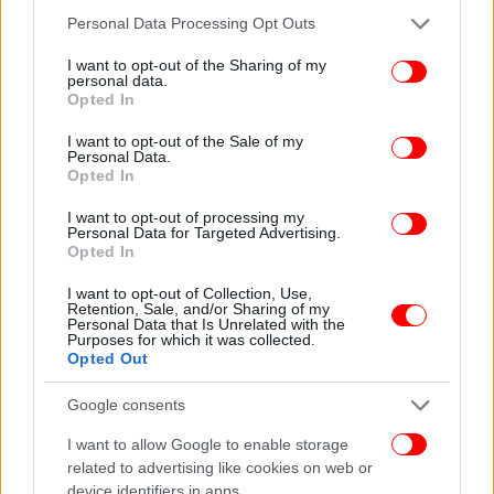
Please note that this website/app uses one or more Google
Personal Data Processing Opt Outs
services and may gather and store information including but
not limited to your visit or usage behaviour. You may click to
I want to opt-out of the Sharing of my
personal data.
grant or deny consent to Google and its third-party tags to
Opted In
use your data for below specified purposes in below Google
consent section.
I want to opt-out of the Sale of my
Personal Data.
Opted In
I want to opt-out of processing my
Personal Data for Targeted Advertising.
Opted In
H διαδρομή από την κατασκευή του πλοίου, την πολυτέλεια και το
μεγαλείο του, έως τις προσδοκίες και τις τελευταίες στιγμές των
I want to opt-out of Collection, Use,
επιβατών του
Retention, Sale, and/or Sharing of my
Personal Data that Is Unrelated with the
Purposes for which it was collected.
Opted Out
Google consents
I want to allow Google to enable storage
related to advertising like cookies on web or
device identifiers in apps.