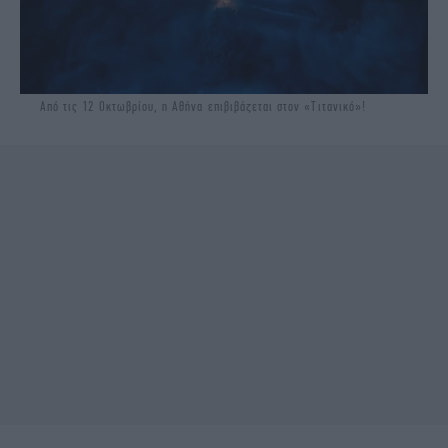
Από τις 12 Οκτωβρίου, η Αθήνα επιβιβάζεται στον «Τιτανικό»!