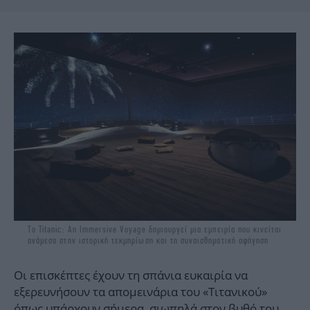
Το Titanic: An Immersive Voyage δημιουργεί μια εμπειρία που κινείται
ανάμεσα στην ιστορική τεκμηρίωση και τη συναισθηματική αφήγηση
Οι επισκέπτες έχουν τη σπάνια ευκαιρία να
εξερευνήσουν τα απομεινάρια του «Τιτανικού»
όπως υπάρχουν σήμερα, σιωπηλά στον βυθό του