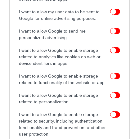
I want to allow my user data to be sent to
Google for online advertising purposes.
I want to allow Google to send me
personalized advertising.
Το Titanic: An Immersive Voyage έχει παρουσιαστεί ήδη σε πόλεις του
I want to allow Google to enable storage
εξωτερικού, προσελκύοντας περισσότερους από 40.000.000
επισκέπτες
related to analytics like cookies on web or
device identifiers in apps.
Το Titanic: An Immersive Voyage έχει παρουσιαστεί
I want to allow Google to enable storage
ήδη σε πόλεις του εξωτερικού, προσελκύοντας
related to functionality of the website or app.
περισσότερους από 40.000.000 επισκέπτες
διεθνώς, και φέρει την υπογραφή της Exhibition
I want to allow Google to enable storage
Hub, παραγωγού και διανομέα μεγάλων immersive
related to personalization.
εκθέσεων διεθνώς, σε συμπαραγωγή με την Placebo
I want to allow Google to enable storage
Events, την ελληνική εταιρεία που τα τελευταία
related to security, including authentication
χρόνια φέρνει στην Αθήνα μεγάλες διεθνείς
functionality and fraud prevention, and other
παραγωγές.
user protection.