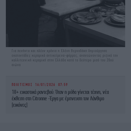
Για πενήντα και πλέον χρόνια η Ελένη Βερναδάκη δημιούργησε
εκατοντάδες κεραμικά αντικείμενα-φόρμες, ανανεώνοντας ριζικά την
καλλιτεχνική κεραμική στην Ελλάδα κατά το δεύτερο μισό του 20ού
αιώνα
ΠΟΛΙΤΙΣΜΟΣ
16/01/2026 07:59
10+ εικαστικά ραντεβού: Όταν η μόδα γίνεται τέχνη, νέα
έκθεση στη Citronne -Έργα με έμπνευση τον Λάνθιμο
[εικόνες]