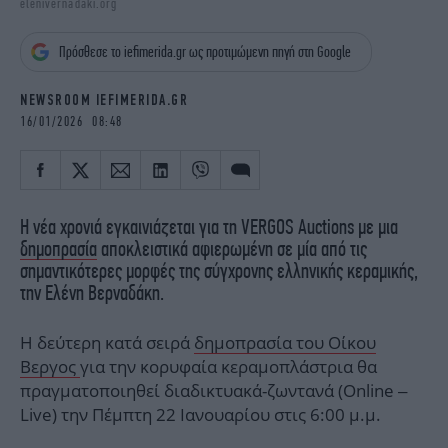
elenivernadaki.org
iBOOKS
ΖΩΔΙΑ
OSCARS
THE OCEAN
Πρόσθεσε το iefimerida.gr ως προτιμώμενη πηγή στη Google
MEDIA
ELAMEFORA
NEWSROOM IEFIMERIDA.GR
NEWSLETTER
16/01/2026 08:48
Η νέα χρονιά εγκαινιάζεται για τη VERGOS Auctions με μια
δημοπρασία
αποκλειστικά αφιερωμένη σε μία από τις
σημαντικότερες μορφές της σύγχρονης ελληνικής κεραμικής,
την Ελένη Βερναδάκη.
Η δεύτερη κατά σειρά
δημοπρασία του Οίκου
Βεργος
για την κορυφαία κεραμοπλάστρια θα
πραγματοποιηθεί διαδικτυακά-ζωντανά (Online –
Live) την Πέμπτη 22 Ιανουαρίου στις 6:00 μ.μ.