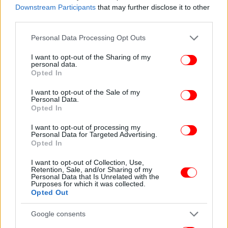
Downstream Participants
that may further disclose it to other
third parties.
Please note that this website/app uses one or more Google
Personal Data Processing Opt Outs
services and may gather and store information including but
not limited to your visit or usage behaviour. You may click to
I want to opt-out of the Sharing of my
personal data.
grant or deny consent to Google and its third-party tags to
Opted In
use your data for below specified purposes in below Google
consent section.
I want to opt-out of the Sale of my
Personal Data.
Opted In
I want to opt-out of processing my
Personal Data for Targeted Advertising.
Opted In
I want to opt-out of Collection, Use,
Μπρούντζινο αντικείμενο / Τιμή εκτίμησης: € 300 - 400
Retention, Sale, and/or Sharing of my
Personal Data that Is Unrelated with the
Purposes for which it was collected.
Opted Out
Google consents