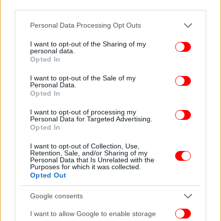
1976)
third parties.
Το Αγγελούδι του Terry Bave (Buster, 1983)
Please note that this website/app uses one or more Google
Personal Data Processing Opt Outs
Η Γκρινιάρα του Norman Mansbridge (Buster, 1990)
services and may gather and store information including but
Οι Δισεκατομμυριούχοι του Mike Lacey (Whoopee,
not limited to your visit or usage behaviour. You may click to
I want to opt-out of the Sharing of my
personal data.
1974)
grant or deny consent to Google and its third-party tags to
Opted In
Ο Λιχούδης του Trevor Metcalfe (Buster, 1991)
use your data for below specified purposes in below Google
Θεοπάλαβη Τάξη του Vic Neil (Buster, 1982)
consent section.
I want to opt-out of the Sale of my
Personal Data.
Τζαίη Αρ Τζούνιορ του Trevor Metcalfe (Buster,
Opted In
1991)
Η Κλαψιάρα του Mike Lacey (Buster, 1982)
I want to opt-out of processing my
Personal Data for Targeted Advertising.
Ακτίνες Χ του Mike Lacey (Buster, 1976)
Opted In
Οδός Τρέλας 13 των Κλήμη Κεραμιτσόπουλου &
Λάζαρου Αλεξάκη
I want to opt-out of Collection, Use,
Retention, Sale, and/or Sharing of my
Personal Data that Is Unrelated with the
Purposes for which it was collected.
Opted Out
Google consents
I want to allow Google to enable storage