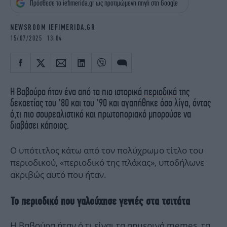
Πρόσθεσε το iefimerida.gr ως προτιμώμενη πηγή στη Google
iBOOKS
ΖΩΔΙΑ
OSCARS
THE OCEAN
NEWSROOM IEFIMERIDA.GR
MEDIA
ELAMEFORA
15/07/2025 13:04
NEWSLETTER
Η Βαβούρα ήταν ένα από τα πιο ιστορικά
περιοδικά
της
δεκαετίας του ’80 και του ’90 και αγαπήθηκε όσο λίγα, όντας
ό,τι πιο σουρεαλιστικό και πρωτοποριακό μπορούσε να
διαβάσει κάποιος.
Ο υπότιτλος κάτω από τον πολύχρωμο τίτλο του
περιοδικού, «περιοδικό της πλάκας», υποδήλωνε
ακριβώς αυτό που ήταν.
Το περιοδικό που γαλούχησε γενιές στα τσιτάτα
Η Βαβούρα ήταν ό,τι είναι τα σημερινά memes, τα