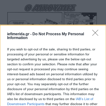
iefimerida.gr -
Do Not Process My Personal
Information
ΒΑΒΟΥΡΑ
If you wish to opt-out of the sale, sharing to third parties, or
processing of your personal or sensitive information for
Πιο αναλυτικά:
targeted advertising by us, please use the below opt-out
section to confirm your selection. Please note that after your
Γουρουνομούρης των Ken Raid & Frank McDiarmid
opt-out request is processed you may continue seeing
(Buster, 1971)
interest-based ads based on personal information utilized by
us or personal information disclosed to third parties prior to
Σουίνι το Διαβολάκι των Leo Baxendale & Tom
your opt-out. You may separately opt-out of the further
Paterson (Whoopee, 1974)
disclosure of your personal information by third parties on the
Ο Μικρός Κονγκ των Robert Nixon & Rob Lee
IAB’s list of downstream participants. This information may
(Buster, 1976)
also be disclosed by us to third parties on the
IAB’s List of
Το Μαμόθρεφτο του Norman Mansbridge (Buster,
Downstream Participants
that may further disclose it to other