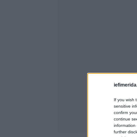
iefimerida
If you wish 
sensitive in
confirm you
continue se
information 
further disc