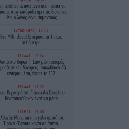
ΓΥΝΑΙΚΑ
16:29
ο παράξενο αντικείμενο που πρέπει να
ήσετε στην κατάψυξη πριν τις διακοπές
-Και ο λόγος είναι σημαντικός
ΑΥΤΟΚΙΝΗΤΟ
16:24
Ένα MINI diesel ξεπέρασε τα 1 εκατ.
xιλιόμετρα
ΕΛΛΑΔΑ
16:16
ωτιά στο Κορωπί -Στην μάχη ισχυρές
ροσβεστικές δυνάμεις, σηκώθηκαν έξι
εναέρια μέσα, ήχησε το 112
ΕΛΛΑΔΑ
16:02
ρος: Πυρκαγιά στη Γιαννούλη Σουφλίου -
Κινητοποιήθηκαν εναέρια μέσα
ΚΟΣΜΟΣ
16:00
λβανία: Μαίνεται η μεγάλη φωτιά στα
Τίρανα -Έφτασε κοντά σε σπίτια,