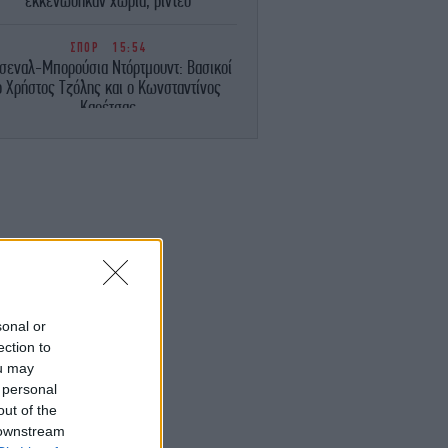
εκκενώθηκαν χωριά, βίντεο
ΣΠΟΡ
15:54
σεναλ-Μπορούσια Ντόρτμουντ: Βασικοί
ο Χρήστος Τζόλης και ο Κωνσταντίνος
Καρέτσας
ΓΥΝΑΙΚΑ
15:44
Η Αντιγόνη Κουλουκάκου φόρεσε το
κομμάτι που αντικαθιστά τη ζακέτα το
καλοκαίρι -Κομψό και ανάλαφρο
ΕΛΛΑΔΑ
15:44
οτηνή: Φωτιά σε χαμηλή βλάστηση στην
περιοχή Παγούρια
sonal or
ection to
ΕΛΛΑΔΑ
15:40
Ιός του Δυτικού Νείλου: Η Αττική στο
ou may
επίκεντρο – Ανησυχία από τους 6
 personal
θανάτους, τα μέτρα προφύλαξης
out of the
 downstream