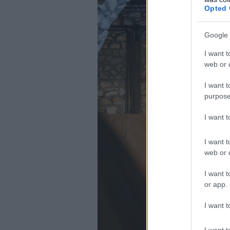
Opted 
Google 
I want t
web or d
I want t
purpose
I want 
I want t
web or d
I want t
or app.
I want t
I want t