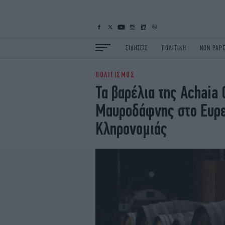
ΕΙΔΗΣΕΙΣ
ΠΟΛΙΤΙΚΗ
NON PAP
ΠΟΛΙΤΙΣΜΟΣ
ΕΙΔΗΣΕΙΣ
Π
Τα βαρέλια της Achaia 
ΟΙΚΟΝΟΜΙΑ
Κ
Μαυροδάφνης στο Ευρε
ΖΩΗ
Σ
ΠΟΛΗ
S
Κληρονομιάς
ΤΕΧΝΟΛΟΓΙΑ
Υ
EURO
G
iOPINIONS
i
OSCARS
T
NEWSLETTER