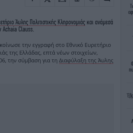
Τ
αφ
ετήριο Άυλης Πολιτιστικής Κληρονομιάς
και ανάμεσά
 Achaia Clauss.
κοίνωσε την εγγραφή στο Εθνικό Ευρετήριο
άς της Ελλάδας, επτά νέων στοιχείων,
06, την σύμβαση για τη
Διαφύλαξη της Άυλης
Φ
πυ
Έβ
Α