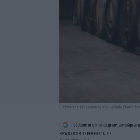
Η τέχνη της βαρελοποιίας στην Achaia Clauss 
Πρόσθεσε το iefimerida.gr ως προτιμώμενη π
NEWSROOM IEFIMERIDA.GR