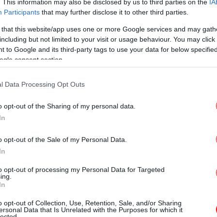
. This information may also be disclosed by us to third parties on the
IA
Με
Participants
that may further disclose it to other third parties.
ης Σύμβασης της UNESCO, η χώρα μας
 that this website/app uses one or more Google services and may gath
 συστηματικά το Εθνικό Ευρετήριο Άυλης
λι
including but not limited to your visit or usage behaviour. You may click 
το οποίο κοινότητες φορέων άυλης
 to Google and its third-party tags to use your data for below specifi
ουν τη δυνατότητα να αναδείξουν τα
ogle consent section.
ν σημαντικά, για την ταυτότητά τους.
Κα
l Data Processing Opt Outs
 Ευρετήριο Άυλης Πολιτιστικής
o opt-out of the Sharing of my personal data.
In
Σ
στο Εθνικό Ευρετήριο Άυλης Πολιτιστικής
o opt-out of the Sale of my Personal Data.
 τα εξής:​
In
to opt-out of processing my Personal Data for Targeted
ing.
In
Le
κα
o opt-out of Collection, Use, Retention, Sale, and/or Sharing
ersonal Data that Is Unrelated with the Purposes for which it
lected.