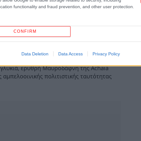
cation functionality and fraud prevention, and other user protection.
Μο
CONFIRM
ς, στην Achaia Clauss
Data Deletion
Data Access
Privacy Policy
ανα
 κατ’ επέκταση τα χειροποίητα βαρέλια που
 γλυκιά, ερυθρή Μαυροδάφνη της Achaia
ης αμπελοοινικής πολιτιστικής ταυτότητας
π