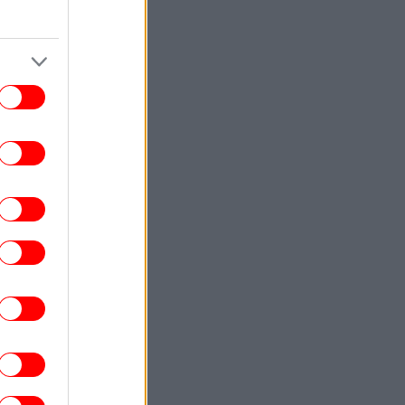
ΕΛΛΑΔΑ
15:11
Άδειασε η Αθήνα εν όψει
καπενταύγουστου: Έρημοι δρόμοι, δείτε
βίντεο από το κέντρο της πόλης
ΣΠΟΡ
15:09
ιονέλ Μέσι: Στο Ροσάριο για την κηδεία
του πατέρα του [βίντεο]
ΚΟΣΜΟΣ
15:02
Κύπρος: Αντιδράσεις για τον Φειδία
αναγιώτου -Εμφανίστηκε με σορτς σε
εκδήλωση μνήμης για τους Ισαάκ
-Σολωμού
ΓΥΝΑΙΚΑ
15:02
ατί η πριγκίπισσα Άννα θεωρείται η πιο
ληρά εργαζόμενη royal -Ο «αθόρυβος»
πλούτος της