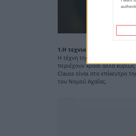
authenti
1.Η τεχνική της βαρελοποιία
Η τέχνη της βαρελοποιίας και
περιέχουν κρασί αλλά κυρίως
Clauss είναι στο επίκεντρο τ
του Νομού Αχαΐας.