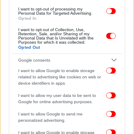
Κοινοβουλίου, Ελίζα Βόζεμπεργκ - Βρυωνίδη.
I want to opt-out of processing my
Personal Data for Targeted Advertising.
Η Ελληνίδα ευρωβουλευτής υπογράμμισε ότι το
Opted In
Ευρωπαϊκό Κοινοβούλιο παρέμεινε σταθερά
I want to opt-out of Collection, Use,
προσηλωμένο στην προστασία των επιβατών
Retention, Sale, and/or Sharing of my
καθόλη τη διάρκεια των διαπραγματεύσεων,
Personal Data that Is Unrelated with the
Purposes for which it was collected.
διασφαλίζοντας τον πυρήνα των υφιστάμενων
Opted Out
δικαιωμάτων τους και διατηρώντας το όριο των
τριών ωρών για την καταβολή αποζημίωσης, καθώς
Google consents
και τα ισχύοντα επίπεδα αποζημιώσεων.
I want to allow Google to enable storage
Παράλληλα, ενίσχυσε ουσιαστικά το υπάρχον
related to advertising like cookies on web or
πλαίσιο προστασίας, θέσπισε νέα δικαιώματα για
device identifiers in apps.
τις οικογένειες και για τα άτομα με αναπηρία, ενώ
εξασφάλισε μεγαλύτερη διαφάνεια, καλύτερη
I want to allow my user data to be sent to
Google for online advertising purposes.
ενημέρωση και αποτελεσματικότερη εφαρμογή των
κανόνων.
I want to allow Google to send me
personalized advertising.
Στο πλαίσιο αυτό, η κ. Βόζεμπεργκ χαρακτήρισε τη
νέα νομοθεσία ως ένα αποφασιστικό βήμα για την
I want to allow Google to enable storage