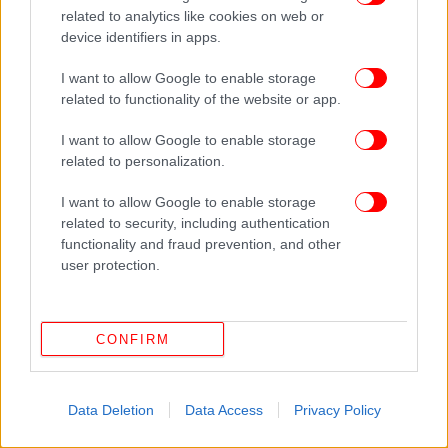
related to analytics like cookies on web or
καλύτερη προστασία των δικαιωμάτων των
device identifiers in apps.
επιβατών, απόλυτα αναγκαίο και συνεπές με τις
δεσμεύσεις του Ευρωπαϊκού Κοινοβουλίου
I want to allow Google to enable storage
απέναντι στους Ευρωπαίους πολίτες.
related to functionality of the website or app.
I want to allow Google to enable storage
Με στοιχεία από ΑΠΕ-ΜΠΕ
related to personalization.
I want to allow Google to enable storage
related to security, including authentication
functionality and fraud prevention, and other
user protection.
CONFIRM
Data Deletion
Data Access
Privacy Policy