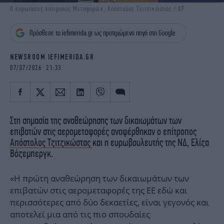
iBOOKS
ΖΩΔΙΑ
Ο ευρωπαίος επίτροπος Μεταφορών, Απόστολος Τζιτζικώστας / AP
OSCARS
THE OCEAN
Πρόσθεσε το iefimerida.gr ως προτιμώμενη πηγή στη Google
MEDIA
ELAMEFORA
NEWSROOM IEFIMERIDA.GR
NEWSLETTER
07/07/2026 21:33
Στη σημασία της αναθεώρησης των δικαιωμάτων των
επιβατών στις αερομεταφορές αναφέρθηκαν ο επίτροπος
Απόστολος Τζιτζικώστας
και η ευρωβουλευτής της ΝΔ, Ελίζα
Βόζεμπεργκ.
«Η πρώτη αναθεώρηση των δικαιωμάτων των
επιβατών στις αερομεταφορές της ΕΕ εδώ και
περισσότερες από δύο δεκαετίες, είναι γεγονός και
αποτελεί μια από τις πιο σπουδαίες