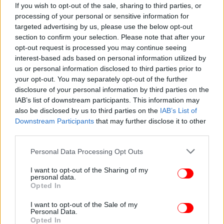
If you wish to opt-out of the sale, sharing to third parties, or
processing of your personal or sensitive information for
targeted advertising by us, please use the below opt-out
section to confirm your selection. Please note that after your
opt-out request is processed you may continue seeing
interest-based ads based on personal information utilized by
us or personal information disclosed to third parties prior to
your opt-out. You may separately opt-out of the further
disclosure of your personal information by third parties on the
Ελίζα Βόζεμπεργκ: Παραμένουμε σταθερά
IAB’s list of downstream participants. This information may
προσηλωμένοι στην προστασία των δικαιωμάτων των
also be disclosed by us to third parties on the
IAB’s List of
επιβατών
Downstream Participants
that may further disclose it to other
third parties.
Τη νίκη του Ευρωπαϊκού Κοινοβουλίου μετά την
Please note that this website/app uses one or more Google
Personal Data Processing Opt Outs
ολοκλήρωση της νομοθεσίας για τα δικαιώματα των
services and may gather and store information including but
επιβατών αεροπορικών μεταφορών, υπογράμμισε
not limited to your visit or usage behaviour. You may click to
I want to opt-out of the Sharing of my
με παρέμβαση στην Ολομέλεια του Ευρωπαϊκού
personal data.
grant or deny consent to Google and its third-party tags to
Opted In
Κοινοβουλίου στο Στρασβούργο η επικεφαλής της
use your data for below specified purposes in below Google
ευρωομάδας της ΝΔ και πρόεδρος της Επιτροπής
consent section.
I want to opt-out of the Sale of my
Personal Data.
Μεταφορών και Τουρισμού του Ευρωπαϊκού
Opted In