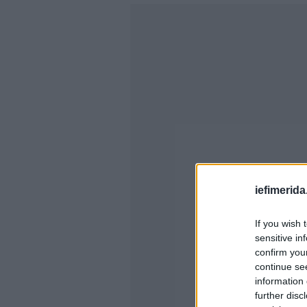
iefimerida
If you wish 
sensitive in
confirm you
continue se
information 
further disc