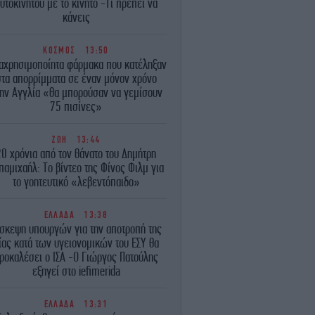
υτοκινήτου με το κινητό -Τι πρέπει να
κάνεις
ΚΟΣΜΟΣ
13:50
αχρησιμοποίητα φάρμακα που κατέληξαν
στα απορρίμματα σε έναν μόνον χρόνο
ην Αγγλία «θα μπορούσαν να γεμίσουν
75 πισίνες»
ΖΩΗ
13:44
20 χρόνια από τον θάνατο του Δημήτρη
παμιχαήλ: Το βίντεο της Φίνος Φιλμ για
το γοητευτικό «λεβεντόπαιδο»
ΕΛΛΑΔΑ
13:38
σκεψη υπουργών για την αποτροπή της
ίας κατά των υγειονομικών του ΕΣΥ θα
ροκαλέσει ο ΙΣΑ -Ο Γιώργος Πατούλης
εξηγεί στο iefimerida
ΕΛΛΑΔΑ
13:31