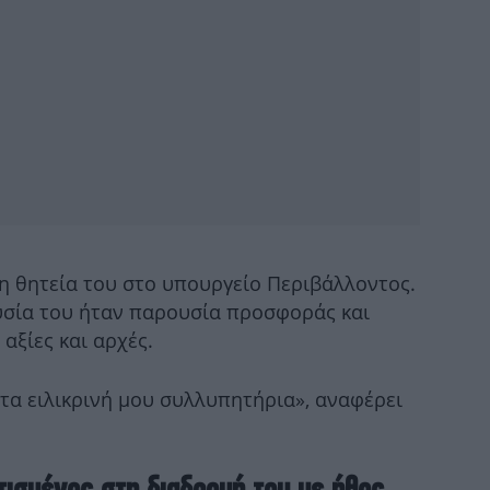
Σ
-Ο
Φ
στ
-
ιμη θητεία του στο υπουργείο Περιβάλλοντος.
σία του ήταν παρουσία προσφοράς και
Συν
αξίες και αρχές.
Τ
τα ειλικρινή μου συλλυπητήρια», αναφέρει
Λ
ισμένος στη διαδρομή του με ήθος,