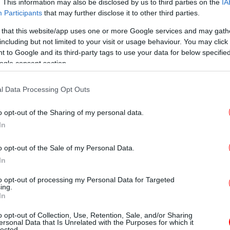
. This information may also be disclosed by us to third parties on the
IA
Participants
that may further disclose it to other third parties.
 that this website/app uses one or more Google services and may gath
including but not limited to your visit or usage behaviour. You may click 
 to Google and its third-party tags to use your data for below specifi
ogle consent section.
Αθ
l Data Processing Opt Outs
Μ
o opt-out of the Sharing of my personal data.
In
Θρί
σε
o opt-out of the Sale of my Personal Data.
In
A
to opt-out of processing my Personal Data for Targeted
ing.
In
o opt-out of Collection, Use, Retention, Sale, and/or Sharing
ersonal Data that Is Unrelated with the Purposes for which it
lected.