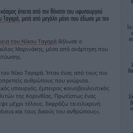
α
ός κόσμος έπειτα από τον θάνατο του υφυπουργού
υ Ταγαρά
, μετά από μεγάλη μάχη που έδωσε με τον
Τα 
στ
εια του Νίκου Ταγαρά
δήλωσε ο
αύλος Μαρινάκης, μέσα από ανάρτηση που
κτύωσης.
Πα
τον Νίκο Ταγαρά. Ήταν ένας από τους πιο
ξιοπρεπείς ανθρώπους που γνώρισα.
κός υπουργός, έμπειρος κοινοβουλευτικός
λιτών της Κορινθίας. Πρωτίστως ένας
Σύ
β
ψε μέχρι τέλους. Εκφράζω τα ειλικρινή
π
ένεια και τους δικούς του ανθρώπους»,