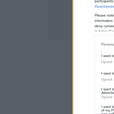
participants
Downstream 
Please note
information 
deny consent
in below Go
Persona
I want t
Opted 
I want t
Opted 
I want 
Advertis
Opted 
I want t
of my P
was col