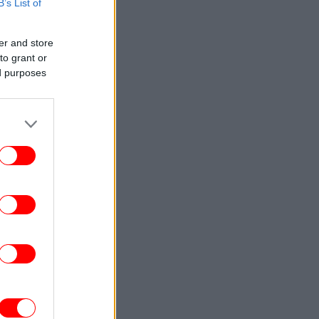
B’s List of
ΕΛΛΑΔΑ
12:45
Η ΕΛΑΣ για το συμβάν στην Κρήτη με
er and store
τουρίστα: Δεν προκύπτει αναφορά
to grant or
περιστατικού που να αφορά ανήλικη
ed purposes
ΓΥΝΑΙΚΑ
12:40
ηνά Οικονομάκου και Μπρούνο Τσερέλα:
Συνεχίζουν τον μήνα του μέλιτος στα
πόρα Μπόρα -Φωτογραφίες και βίντεο
ΕΛΛΑΔΑ
12:39
λερ στον Λυκαβηττό: Εντοπίστηκε σορός
 σπηλιά κοντά στους Αγίους Ισιδώρους
ΣΠΟΡ
12:35
EK για Μιχάλη Κατσούρη: «Δεν έφυγες
ποτέ... Για πάντα μαζί μας» [εικόνα]
ΚΟΣΜΟΣ
12:31
Ρωσία: Πυρκαγιά σε διυλιστήριο