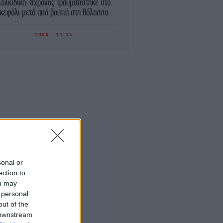
Χαλκιδική: 8χρονος τραυματίστηκε στο
κεφάλι μετά από βουτιά στη θάλασσα
ΣΠΟΡ
13:26
ίναν Έβανς για την επιστροφή του στη
Ζαλγκίρις: «Όταν λέω οικογένεια το...
εννοώ»
ΓΥΝΑΙΚΑ
13:22
 στιλ των New York girls των '90s είναι
ο επίκαιρο από ποτέ -5 iconic items από
τη νέα συλλογή των H&M
ΑΥΤΟΚΙΝΗΤΟ
13:21
τοκίνητο με turbo μοτέρ -Πότε παθαίνει
βλάβη
sonal or
ection to
ou may
ΚΟΣΜΟΣ
12:51
 personal
 Μπάιντεν: Ο καρκίνος έχει εξαπλωθεί,
λέει ο γιος του -«Πολύ λυπηρό να τον
out of the
βλέπεις έτσι»
 downstream