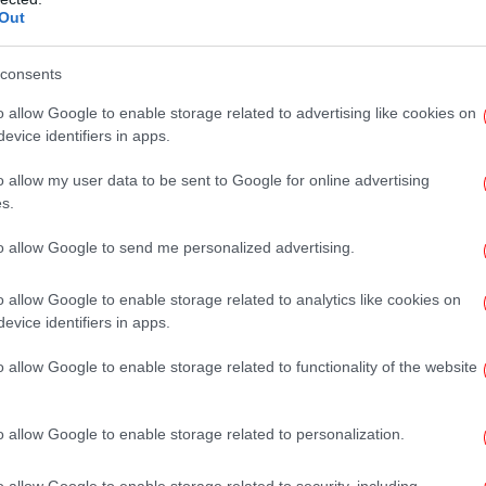
π
Out
ύσ
consents
Η 
o allow Google to enable storage related to advertising like cookies on
ακ
evice identifiers in apps.
υ Νίκου Ταγαρά: Υπηρέτησε τη δημόσια ζωή με μέτρο,
ήκον
o allow my user data to be sent to Google for online advertising
s.
to allow Google to send me personalized advertising.
 την πατρίδα και την παράταξη με αξιοπρέπεια,
o allow Google to enable storage related to analytics like cookies on
evice identifiers in apps.
υψ
o allow Google to enable storage related to functionality of the website
δημόσια παρουσία του ήταν παρουσία
 στις δημοκρατικές αξίες και αρχές
o allow Google to enable storage related to personalization.
Τρ
o allow Google to enable storage related to security, including