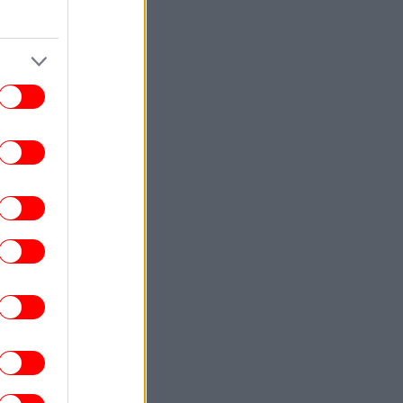
ετρελαίου της περιφέρειας Κρασνοντάρ
τερα από ουκρανική επίθεση με drones
ΖΩΗ
12:27
Άννα Βίσση στο Φισκάρδο -Σηκώθηκε να
ούσει την μπάντα «Αγία Φανφάρα» που
έπαιζε Τσιτσάνη, δείτε βίντεο
ΕΛΛΑΔΑ
12:23
Πέθανε ο αρχιτέκτονας Γιάννης
Αικατερινάρης, ιστορικό στέλεχος της
Αριστεράς
TRAVEL
12:15
Εκδρομή στο Στεφάνι στα 1.352 μ.: Ο
ηλότερος οικισμός της Θεσσαλίας, φύση
και παραδοσιακή αρχιτεκτονική
ΚΟΣΜΟΣ
12:08
ομακτικό βίντεο: Ιπποπόταμος ορμά και
καταδιώκει βάρκα με τουρίστες