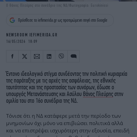
iBOOKS
ΖΩΔΙΑ
Ο Θάνος Πλεύρης στο συνέδριο της ΝΔ/Φωτογραφία: Eurokinissi
OSCARS
THE OCEAN
Πρόσθεσε το iefimerida.gr ως προτιμώμενη πηγή στη Google
MEDIA
ELAMEFORA
NEWSROOM IEFIMERIDA.GR
NEWSLETTER
16/05/2026 18:09
Έντονο ιδεολογικό στίγμα συνδέοντας την πολιτική κυριαρχία
της παράταξης με τις αρχές της ασφάλειας, της εθνικής
ταυτότητας και της προστασίας των συνόρων, έδωσε ο
υπουργός Μετανάστευσης και Ασύλου
Θάνος Πλεύρης
στην
ομιλία του στο 16ο συνέδριο της ΝΔ.
Τόνισε ότι η ΝΔ κατάφερε μετά την περίοδο των
μνημονίων όχι μόνο να επιβιώσει πολιτικά αλλά
και να επιστρέψει ισχυρότερη στην εξουσία, επειδή