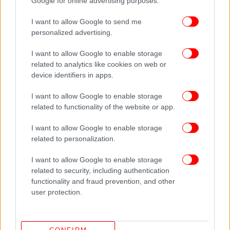
Google for online advertising purposes.
αξιακό κώδικα, τον κώδικα της γαλάζιας
I want to allow Google to send me
παράταξης».
personalized advertising.
ΑΠΕ-ΜΠΕ
I want to allow Google to enable storage
related to analytics like cookies on web or
device identifiers in apps.
ΟΛΕΣ ΟΙ ΕΙΔΗΣΕΙΣ
Μητσοτάκης: Κοσμοϊστορικές αλλαγές λόγω ΑΙ μέχρι το
I want to allow Google to enable storage
related to functionality of the website or app.
2030, κρίσιμη περίοδος για το αν η Ελλάδα θα
πρωταγωνιστήσει -Τι είπε για Δημόσιο, νέους, social
I want to allow Google to enable storage
Θεσσαλονίκη: Βίντεο ντοκουμέντο από τον άγριο
related to personalization.
καβγά σε ποντιακό πανηγύρι -«Θα μας σκοτώσουν»,
φώναζαν κοπέλες
I want to allow Google to enable storage
related to security, including authentication
Το σπίτι στους Αγίους Αναργύρους όπου έμεναν σε
functionality and fraud prevention, and other
άθλιες συνθήκες 3 μικρά παιδιά -«Κατάσταση ακραίας
user protection.
φτώχειας», λέει ο παππούς τους