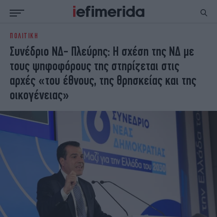
ΠΟΛΙΤΙΚΗ
ΕΙΔΗΣΕΙΣ
ΠΟΛΙΤΙΚΗ
Συνέδριο ΝΔ- Πλεύρης: Η σχέση της ΝΔ με
NON PAPER
ΕΛΛΑΔΑ
τους ψηφοφόρους της στηρίζεται στις
ΟΙΚΟΝΟΜΙΑ
ΚΟΣΜΟΣ
αρχές «του έθνους, της θρησκείας και της
ΠΟΛΙΤΙΣΜΟΣ
ΠΑΝΕΛΛΗΝΙΕΣ
οικογένειας»
ΖΩΗ
ΣΠΟΡ
ΓΥΝΑΙΚΑ
ENGLISH EDITION
ΠΟΛΗ
STORIES
ΕΚΛΟΓΕΣ
TRAVEL
ΤΕΧΝΟΛΟΓΙΑ
ΥΓΕΙΑ
DESIGN
ΟΛΥΜΠΙΑΚΟΙ ΑΓΩΝΕΣ
EURO
GREEN
PODCAST
iAUTOKINITO
iOPINIONS
iGASTRONOMIE