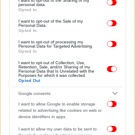
not limited to your visit or usage behaviour. You may click to
I want to opt-out of the Sharing of my
personal data.
grant or deny consent to Google and its third-party tags to
Opted In
use your data for below specified purposes in below Google
consent section.
I want to opt-out of the Sale of my
Personal Data.
Opted In
Κλείνοντας την ομιλία του, ο υπουργός
Μετανάστευσης και Ασύλου δήλωσε πως είναι
I want to opt-out of processing my
«δεξιός πολιτικός» και απάντησε σε όσους - όπως
Personal Data for Targeted Advertising.
Opted In
είπε - κατηγορούν τη Νέα Δημοκρατία για
ιδεολογικές εκπτώσεις. Υποστήριξε ότι ποτέ στο
I want to opt-out of Collection, Use,
Retention, Sale, and/or Sharing of my
παρελθόν η χώρα δεν είχε «πιο σκληρή
Personal Data that Is Unrelated with the
μεταναστευτική πολιτική, πιο σκληρή πολιτική
Purposes for which it was collected.
Opted Out
ασφάλειας και πιο εξοπλισμένη χώρα» από ό,τι
σήμερα επί κυβέρνησης Κυριάκου Μητσοτάκη.
Google consents
I want to allow Google to enable storage
Παράλληλα προκάλεσε όσους αυτοπροσδιορίζονται
related to advertising like cookies on web or
ως πιο δεξιοί εκτός ΝΔ να ανοίξουν δημόσια
device identifiers in apps.
συζήτηση πάνω στα ζητήματα ασφάλειας,
μεταναστευτικής πολιτικής και άμυνας, λέγοντας
I want to allow my user data to be sent to
ότι η Νέα Δημοκρατία διατηρεί «τον βασικό της