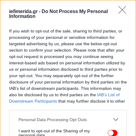
Προϊστάμενος Εφετείου Αθηνών, 'Αρειος Πάγος
Η Οικονομική Εισαγγελέας Μαριάννα
iefimerida.gr -
Do Not Process My Personal
Ψαρουδάκη, Εισαγγελία Οικονομικού Εγκλήματος.
Information
Επίσης πρέπει να κληθεί ο μηνυτής μου Αντώνης
Σαμαράς για να γίνει κατ' αντιπαράσταση εξέταση
If you wish to opt-out of the sale, sharing to third parties, or
με εμένα. Ακόμη ζητώ να κληθούν κα να εξεταστούν
processing of your personal or sensitive information for
targeted advertising by us, please use the below opt-out
οι:
section to confirm your selection. Please note that after your
opt-out request is processed you may continue seeing
Ο πρώην Υπουργός Δικαιοσύνης, Μιχαήλ
interest-based ads based on personal information utilized by
Καλογήρου, κάτοικος Αθηνών.
us or personal information disclosed to third parties prior to
Η πρώην Γενική Επιθεωρήτρια Δημόσιας
your opt-out. You may separately opt-out of the further
disclosure of your personal information by third parties on the
Διοίκησης, Μαρία Παπασπύρου, κάτοικος Αθηνών.
IAB’s list of downstream participants. This information may
Η Δημοσιογράφος Γιάννα Παπαδάκου, κάτοικος
also be disclosed by us to third parties on the
IAB’s List of
Μελισσίων Αττικής και
Downstream Participants
that may further disclose it to other
Ο Εκδότης της Εφημερίδας «ΔΗΜΟΚΡΑΤΙΑ»
third parties.
Ιωάννης Φιλιππάκης
, Εφημερίδα Δημοκρατία. Η
Please note that this website/app uses one or more Google
κλήση και εξέταση όλων των ανωτέρω μαρτύρων
Personal Data Processing Opt Outs
services and may gather and store information including but
είναι αναγκαία για την ανεύρεση της αλήθειας,
not limited to your visit or usage behaviour. You may click to
I want to opt-out of the Sharing of my
καθόσον άλλοι από αυτούς αναφέρθηκαν από
personal data.