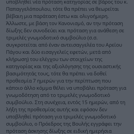
υποβληθεί νέα πρόταση κατηγορίας σε βάρος του κ.
Παπαγγελόπουλου, τότε θα πρέπει να θεωρείται
βέβαιη μια παράταση έστω και ολιγοήμερη.
Άλλωστε, με βάση τον Κανονισμό, αν την πρόταση
δίωξης δεν συνοδεύει και πρόταση για ανάθεση σε
τριμελές γνωμοδοτικό συμβούλιο (σ.σ.
συγκροτείται από έναν αντεισαγγελέα του Αρείου
Πάγου και δύο εισαγγελείς εφετών, μετά από
κλήρωση) του ελέγχου των στοιχείων της
κατηγορίας και της αξιολόγησης της ουσιαστικής
βασιμότητάς τους, τότε θα πρέπει να δοθεί
προθεσμία 7 ημερών για την περίπτωση που
κάποιο άλλο κόμμα θέλει να υποβάλει πρόταση για
γνωμοδότηση από το τριμελές γνωμοδοτικό
συμβούλιο. Στη συνέχεια, εντός 15 ημερών, από τη
λήξη της προθεσμίας αυτής και εφόσον δεν
υποβληθεί πρόταση για τριμελές γνωμοδοτικό
συμβούλιο, ο Πρόεδρος της Βουλής εγγράφει την
πρόταση άσκησης δίωξης σε ειδική ημερήσια