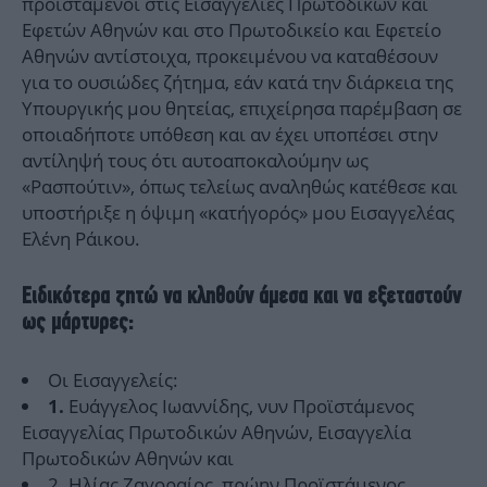
προϊστάμενοι στις Εισαγγελίες Πρωτοδικών και
Εφετών Αθηνών και στο Πρωτοδικείο και Εφετείο
Αθηνών αντίστοιχα, προκειμένου να καταθέσουν
για το ουσιώδες ζήτημα, εάν κατά την διάρκεια της
Υπουργικής μου θητείας, επιχείρησα παρέμβαση σε
οποιαδήποτε υπόθεση και αν έχει υποπέσει στην
αντίληψή τους ότι αυτοαποκαλούμην ως
«Ρασπούτιν», όπως τελείως αναληθώς κατέθεσε και
υποστήριξε η όψιμη «κατήγορός» μου Εισαγγελέας
Ελένη Ράικου.
Ειδικότερα ζητώ να κληθούν άμεσα και να εξεταστούν
ως μάρτυρες:
Οι Εισαγγελείς:
Ευάγγελος Ιωαννίδης, νυν Προϊστάμενος
1.
Εισαγγελίας Πρωτοδικών Αθηνών, Εισαγγελία
Πρωτοδικών Αθηνών και
2. Ηλίας Ζαγοραίος, πρώην Προϊστάμενος