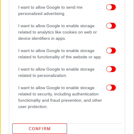
I want to allow Google to send me
personalized advertising.
I want to allow Google to enable storage
related to analytics like cookies on web or
device identifiers in apps.
I want to allow Google to enable storage
related to functionality of the website or app.
Διεύρυνση κατηγορητηρίου
I want to allow Google to enable storage
Μέσα στις επόμενες ημέρες και πάντως πολύ
related to personalization.
σύντομα, θα πρέπει να αναμένεται η ανάληψη
I want to allow Google to enable storage
πρωτοβουλίας για τη διεύρυνση του
related to security, including authentication
κατηγορητηρίου σε βάρος του πρώην αναπληρωτή
functionality and fraud prevention, and other
υπουργού Δικαιοσύνης, με σχετική πρόταση
user protection.
βουλευτών. Η δικογραφία με τις καταθέσεις και τα
έγγραφα που έχει λάβει ως τώρα η επιτροπή, έχουν
ήδη τεθεί σε γνώση των κομμάτων προκειμένου να
CONFIRM
αποφασίσουν αν υπάρχουν στοιχεία τα οποία