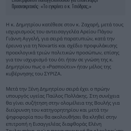
Προανακριτικής: «Το εγκρίνει ο κ. Τσιόδρας;»
H κ. Δημητρίου κατέθεσε στον κ. Ζαχαρή, μετά τους
ισχυρισμούς του αντεισαγγελέα Αρείου Πάγου
Γιάννη Αγγελή, για σειρά παρατυπιών, κατά την
έρευνα για τη Novartis και σχέδιο προφυλάκισης
προεκλογικά τριών πολιτικών προσώπων, επίσης
για τον ισχυρισμό του ότι ήταν σε γνώση της κ.
Δημητρίου πως ο «Ρασπούτιν» ήταν μέλος της
κυβέρνησης του ΣΥΡΙΖΑ.
Μετά την Ξένη Δημητρίου σειρά έχει ο πρώην
υπουργός υγείας Παύλος Πολλάκης. Στη συνέχεια
θα γίνει συζήτηση στην ολομέλεια της Βουλής για
διεύρυνση του κατηγορητηρίου και μετά την
ψηφοφορία που θα ακολουθήσει θα κληθεί στην
επιτροπή η Εισαγγελέας διαφθοράς Ελένη
Τουλουπάκη, ενώ η προανακριτική θα ολοκληρώσει