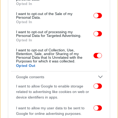
grant or deny consent to Google and its third-party tags to
Opted In
άλλους εξετασθέντες μάρτυρες και άλλοι είναι
use your data for below specified purposes in below Google
ουσιώδεις μάρτυρες για γεγονότα που έχουν άμεση
consent section.
I want to opt-out of the Sale of my
και ουσιώδη σχέση με τις ερευνητέες αβάσιμες και
Personal Data.
Opted In
αναληθείς κατηγορίες που διατυπώνονται εναντίον
μου. Καθόσον αυτοί γνωρίζουν ότι εγώ ουδέποτε
I want to opt-out of processing my
Personal Data for Targeted Advertising.
παρενέβην στα καθήκοντά τους κατά την επίδικη
Opted In
περίοδο και ότι ως εκ τούτου τα όσα αντίθετα
κατέθεσαν κάποιοι μάρτυρες (Εισαγγελείς και
I want to opt-out of Collection, Use,
Retention, Sale, and/or Sharing of my
Μιωνής) είναι τελείως αναληθή και αντιφατικά.
Personal Data that Is Unrelated with the
Purposes for which it was collected.
Αθήνα, 29 Απριλίου 2020.
Opted Out
Ο Αιτών Οι πληρεξούσιοι Δικηγόροι μου».
Google consents
I want to allow Google to enable storage
related to advertising like cookies on web or
device identifiers in apps.
I want to allow my user data to be sent to
Google for online advertising purposes.