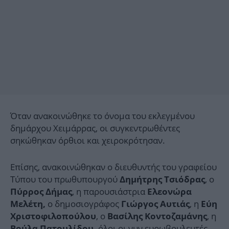
Όταν ανακοινώθηκε το όνομα του εκλεγμένου
δημάρχου Χειμάρρας, οι συγκεντρωθέντες
σηκώθηκαν όρθιοι και χειροκρότησαν.
Επίσης, ανακοινώθηκαν ο διευθυντής του γραφείου
Τύπου του πρωθυπουργού
, ο
Δημήτρης Τσιόδρας
, η παρουσιάστρια
Πύρρος Δήμας
Ελεονώρα
ο δημοσιογράφος
, η
Μελέτη,
Γιώργος Αυτιάς
Εύη
, ο
, η
Χριστοφιλοπούλου
Βασίλης Κοντοζαμάνης
όλοι οι νυν ευρωβουλευτές
Βούλα Πατουλίδου,