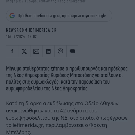
υποψήφιων ευρωβουλευτών της Νέας Δημοκρατίας
iBOOKS
ΖΩΔΙΑ
OSCARS
THE OCEAN
Πρόσθεσε το iefimerida.gr ως προτιμώμενη πηγή στη Google
MEDIA
ELAMEFORA
NEWSROOM IEFIMERIDA.GR
NEWSLETTER
15/04/2024 18:02
Μήνυμα σταθερότητας ζήτησε ο πρωθυπουργός και πρόεδρος
της Νέας Δημοκρατίας
Κυριάκος Μητσοτάκης
να στείλουν οι
πολίτες στις ευρωεκλογές, κατά την παρουσίαση του
ευρωψηφοδελτίου της Νέας Δημοκρατίας.
Κατά τη διάρκεια εκδήλωσης στο Ωδείο Αθηνών
ανακοινώθηκαν και τα 42 ονόματα του
ευρωψηφοδελτίου της ΝΔ, στο οποίο, όπως
έγραψε
το iefimerida.gr, περιλαμβάνεται ο Φρέντη
Μπελέρης.