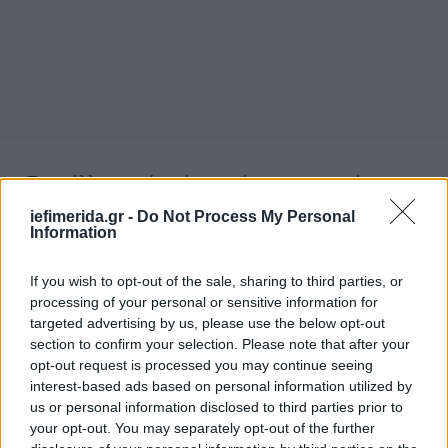
«Στην άλλη μεριά υπάρχει μόνο μια εμμονή, να
πέσει ο Μητσοτάκης» είπε ο πρωθυπουργός,
iefimerida.gr -
Do Not Process My Personal
αναφερόμενος στην αντιπολίτευση. «Αυτό δεν
Information
συνιστά πολιτική πρόταση, δεν είναι εναλλακτική
πρόταση διακυβέρνησης. Να πάρουμε τις
If you wish to opt-out of the sale, sharing to third parties, or
ευρωεκλογές στα σοβαρά, να πολεμήσουμε τη
processing of your personal or sensitive information for
χαλαρή ψήφο, να δούμε τη μεγάλη εικόνα, ειδικά σε
targeted advertising by us, please use the below opt-out
section to confirm your selection. Please note that after your
μια εποχή που τα πράγματα γίνονται όλο και πιο
opt-out request is processed you may continue seeing
δύσκολα. Αυτές οι εκλογές είναι η τελευταία εθνική
interest-based ads based on personal information utilized by
κάλπη πριν από τις εθνικές εκλογές του 2027».
us or personal information disclosed to third parties prior to
your opt-out. You may separately opt-out of the further