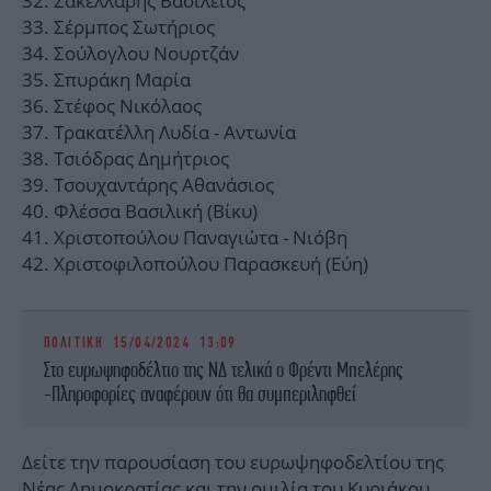
Σακελλάρης Βασίλειος
Σέρμπος Σωτήριος
Σούλογλου Νουρτζάν
Σπυράκη Μαρία
Στέφος Νικόλαος
Τρακατέλλη Λυδία - Αντωνία
Τσιόδρας Δημήτριος
Τσουχαντάρης Αθανάσιος
Φλέσσα Βασιλική (Βίκυ)
Χριστοπούλου Παναγιώτα - Νιόβη
Χριστοφιλοπούλου Παρασκευή (Εύη)
ΠΟΛΙΤΙΚΗ
15/04/2024 13:09
Στο ευρωψηφοδέλτιο της ΝΔ τελικά ο Φρέντι Μπελέρης
-Πληροφορίες αναφέρουν ότι θα συμπεριληφθεί
Δείτε την παρουσίαση του ευρωψηφοδελτίου της
Νέας Δημοκρατίας και την ομιλία του Κυριάκου