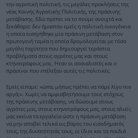
την αγροτική πολιτική, τις μεγάλες προκλήσεις της
νέας Κοινής Αγροτικής Πολιτικής, της πράσινης
μετάβασης. Εδώ πρέπει να το πούμε ανοιχτά και
ξεκάθαρα: δεν ήμασταν εμείς η πολιτική οικογένεια
η οποία εισηγήθηκε μία πράσινη μετάβαση στον
πρωτογενή τομέα η οποία δρομολογείται με τόσο
μεγάλη ταχύτητα που δημιουργεί τεράστια
προβλήματα στους αγρότες μας και στους
κτηνοτρόφους μας. Ήταν οι σοσιαλιστές και ο
πράσινοι που επέλεξαν αυτές τις πολιτικές.
Εμείς είπαμε: «ώπα, μήπως πρέπει να πάμε λίγο πιο
αργά;». Χωρίς να αμφισβητήσουμε τους στόχους
της πράσινης μετάβασης, να δώσουμε στους
αγρότες μας, στους κτηνοτρόφους μας, στους αλιείς
μας εκείνα τα εργαλεία ώστε η πράσινη μετάβαση
να μην αποβεί τελικά εις βάρος του εισοδήματός
τους, της δυνατότητάς τους, οι ίδιοι και τα παιδιά