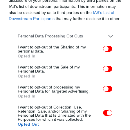
Αναλυτικά η ομιλία του Κυριάκου Μητσοτάκη
disclosure of your personal information by third parties on the
IAB’s list of downstream participants. This information may
also be disclosed by us to third parties on the
IAB’s List of
«Σας ευχαριστώ, αλλά σήμερα το χειροκρότημα δεν
Downstream Participants
that may further disclose it to other
είναι για εμένα, είναι για τους 42 εξαιρετικούς
third parties.
υποψηφίους μας.
Please note that this website/app uses one or more Google
Personal Data Processing Opt Outs
services and may gather and store information including but
Φίλες και φίλοι, αγαπητοί συνάδελφοι στην
not limited to your visit or usage behaviour. You may click to
I want to opt-out of the Sharing of my
κυβέρνηση και στη Βουλή, Νεοδημοκράτισσες και
personal data.
grant or deny consent to Google and its third-party tags to
Opted In
Νεοδημοκράτες, αγαπητές και αγαπητοί υποψήφιοι
use your data for below specified purposes in below Google
του ευρωψηφοδελτίου μας, θέλω να σας πω πόσο
consent section.
I want to opt-out of the Sale of my
Personal Data.
πραγματικά χαίρομαι που σήμερα μας δόθηκε η
Opted In
δυνατότητα, σε εσάς που συμμετέχετε σε αυτήν την
εκδήλωση αλλά και σε όσους μας παρακολουθούν
I want to opt-out of processing my
Personal Data for Targeted Advertising.
διαδικτυακά, να ακούσετε από τους υποψηφίους
Opted In
μας μια σύντομη παρουσίαση της προσωπικής τους
ιστορίας και γιατί θέλουν να διεκδικήσουν τη δική
I want to opt-out of Collection, Use,
Retention, Sale, and/or Sharing of my
σας στήριξη για να εκπροσωπήσουν την πατρίδα
Personal Data that Is Unrelated with the
Purposes for which it was collected.
μας στην επόμενη Ευρωβουλή.
Opted Out