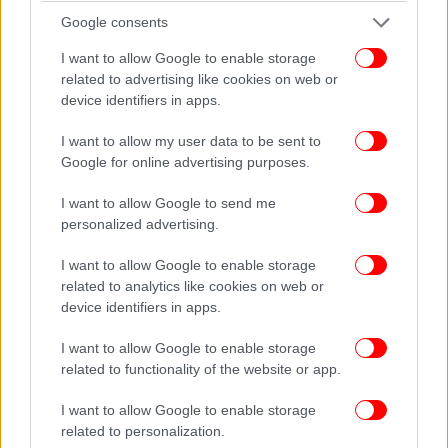
Google consents
I want to allow Google to enable storage
related to advertising like cookies on web or
device identifiers in apps.
I want to allow my user data to be sent to
Google for online advertising purposes.
I want to allow Google to send me
personalized advertising.
I want to allow Google to enable storage
related to analytics like cookies on web or
device identifiers in apps.
Και σκεφτόμουν, καθώς σας άκουγα όλους, την
I want to allow Google to enable storage
καθεμία και τον καθένα ξεχωριστά, ότι σήμερα δεν
related to functionality of the website or app.
ακούσαμε μόνο μία παρουσίαση, αλλά ενδεχομένως
συμμετείχαμε σε μία εξήγηση. Σε μία εξήγηση γιατί
I want to allow Google to enable storage
η Νέα Δημοκρατία είναι σήμερα το μεγαλύτερο
related to personalization.