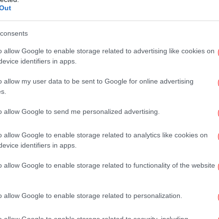
Στ
Out
θυπουργός σήμερα, η Ελλάδα έχει
τις χώρες στη Μέση Ανατολή, τις χώρες του
consents
δική θέση ως συνδετικός κρίκος μεταξύ της
Οι
ικού. "Αυτό σημαίνει πολλές ευκαιρίες για
o allow Google to enable storage related to advertising like cookies on
πο
evice identifiers in apps.
η ένα καλά εδραιωμένο κέντρο logistics και
θα
υμε να αυξήσουμε τη συνδεσιμότητα και να
o allow my user data to be sent to Google for online advertising
όριο. Ο Πειραιάς είναι ένα από τα πλέον
s.
Ο «
υρώπη. Και άλλα λιμάνια μας βρίσκονται σε
to allow Google to send me personalized advertising.
ισε. Προσέθεσε ότι οι Έλληνες πλοιοκτήτες
λο εμπορικών πλοίων στον κόσμο, ενώ πέρα
o allow Google to enable storage related to analytics like cookies on
ώρα μας επιδιώκει νέους «διαδρόμους» όσον
evice identifiers in apps.
έργεια.
o allow Google to enable storage related to functionality of the website
o allow Google to enable storage related to personalization.
Κ
o allow Google to enable storage related to security, including