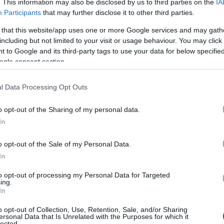
. This information may also be disclosed by us to third parties on the
IA
Participants
that may further disclose it to other third parties.
ελλ
 that this website/app uses one or more Google services and may gath
including but not limited to your visit or usage behaviour. You may click 
 to Google and its third-party tags to use your data for below specifi
ogle consent section.
 η Ελλάδα είναι "το κατώφλι" της Ινδίας
Η 
ισε την Ινδία "μία μεγάλη δύναμη στην
σ
l Data Processing Opt Outs
τικός σύμμαχος στην επιδίωξη της ειρήνης
όμενη δύναμη στην καρδιά της G20 και ένας
o opt-out of the Sharing of my personal data.
ατά της κλιματικής αλλαγής".
Αύ
In
και
ες συνδέει η ταχύτητα στην ανάπτυξη,
o opt-out of the Sale of my Personal Data.
αι η ταχύτερα αναπτυσσόμενη από τις
In
τη, ενώ η Ελλάδα έχει πετύχει τα τελευταία
to opt-out of processing my Personal Data for Targeted
ανάπτυξης από κάθε άλλη ευρωπαϊκή χώρα.
ing.
In
Παγ
εσμα στους Ινδούς επιχειρηματίες να
o opt-out of Collection, Use, Retention, Sale, and/or Sharing
ersonal Data that Is Unrelated with the Purposes for which it
σημαίνοντας τα πλεονεκτήματα που παρέχει
lected.