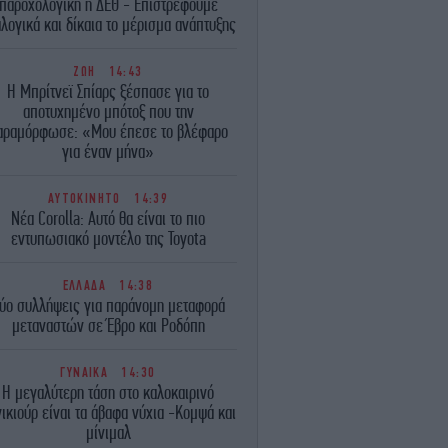
παροχολογική η ΔΕΘ - Επιστρέφουμε
λογικά και δίκαια το μέρισμα ανάπτυξης
ΖΩΗ
14:43
Η Μπρίτνεϊ Σπίαρς ξέσπασε για το
αποτυχημένο μπότοξ που την
αραμόρφωσε: «Μου έπεσε το βλέφαρο
για έναν μήνα»
ΑΥΤΟΚΙΝΗΤΟ
14:39
Νέα Corolla: Αυτό θα είναι το πιο
εντυπωσιακό μοντέλο της Toyota
ΕΛΛΑΔΑ
14:38
ύο συλλήψεις για παράνομη μεταφορά
μεταναστών σε Έβρο και Ροδόπη
ΓΥΝΑΙΚΑ
14:30
Η μεγαλύτερη τάση στο καλοκαιρινό
ικιούρ είναι τα άβαφα νύχια -Κομψά και
μίνιμαλ