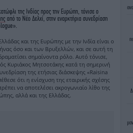
ανα
κατώφλι της Ινδίας προς την Ευρώπη, τόνισε ο
κης
από το Νέο Δελχί, στην εναρκτήρια συνεδρίαση
alogue».
π
λλάδας και της Ευρώπης με την Ινδία είναι ο
ήνας όσο και των Βρυξελλών, και σε αυτή τη
δραματίσει σημαίνοντα ρόλο. Αυτό τόνισε,
ός Κυριάκος Μητσοτάκης κατά τη σημερινή
υνεδρίαση της ετήσιας διάσκεψης «Raisina
σέθεσε ότι η ενίσχυση της εταιρικής σχέσης
πρέπει να αποτελέσει ακρογωνιαίο λίθο της
Δ
ώπης, αλλά και της Ελλάδας.
μαν