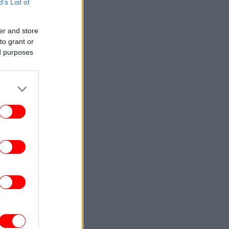
B’s List of
ΟΙΚΟΝΟΜΙΑ
14:08
Μελέτη της Εθνικής Τράπεζας: Οι
ηνικές εξαγωγές υπεραποδίδουν έναντι
er and store
του ευρωπαϊκού ανταγωνισμού
to grant or
ed purposes
ΖΩΗ
14:02
Βαλέρια Χοψονίδου βάφτισε τον γιο της
τη Βουλιαγμένη -Το όνομα που πήρε ο
μικρός, δείτε φωτογραφίες
ΠΟΛΗ
13:55
γουστος στην Αθηναϊκή Ριβιέρα με ήλιο
 θάλασσα: 3 all day μαγαζιά για φαγητό,
ποτό και μουσική
ΕΛΛΑΔΑ
13:51
Ο Έλληνας massage therapist που
κατέκτησε το ασημένιο μετάλλιο στο
κόσμιο Πρωτάθλημα μιλά στο iefimerida
ΣΠΟΡ
13:49