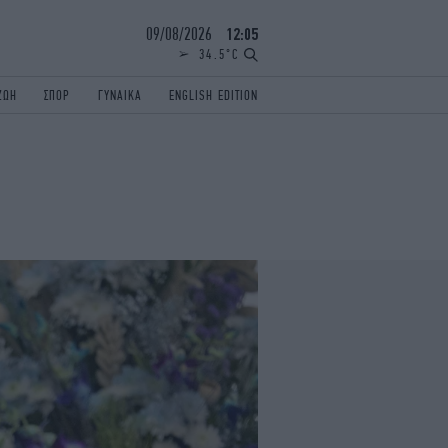
09/08/2026
12:05
34.5°C
ΖΩΗ
ΣΠΟΡ
ΓΥΝΑΙΚΑ
ENGLISH EDITION
ΕΛΛΑΔΑ
ΠΑΝΕΛΛΗΝΙΕΣ
ENGLISH EDITION
TRAVEL
ΟΛΥΜΠΙΑΚΟΙ ΑΓΩΝΕΣ
iAUTOKINITO
ΖΩΔΙΑ
ELAMEFORA