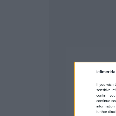
iefimerida
If you wish 
sensitive in
confirm you
continue se
information 
further disc