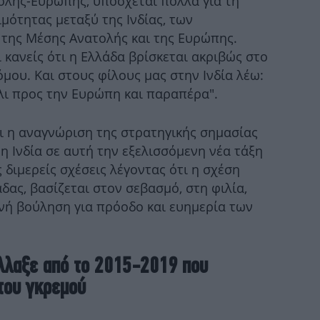
ολής-Ευρώπης, υπόσχεται πολλά για τη
μότητας μεταξύ της Ινδίας, των
Ισ
της Μέσης Ανατολής και της Ευρώπης.
ι κανείς ότι η Ελλάδα βρίσκεται ακριβώς στο
Πρ
μου. Και στους φίλους μας στην Ινδία λέω:
λι προς την Ευρώπη και παραπέρα".
Ε
ι η αναγνώριση της στρατηγικής σημασίας
νη
η
η Ινδία σε αυτή την εξελισσόμενη νέα τάξη
ς διμερείς σχέσεις λέγοντας ότι η σχέση
άδας, βασίζεται στον σεβασμό, στη φιλία,
οινή βούληση για πρόοδο και ευημερία των
Για
B
λλαξε από το 2015-2019 που
του γκρεμού
Π
Πίρ