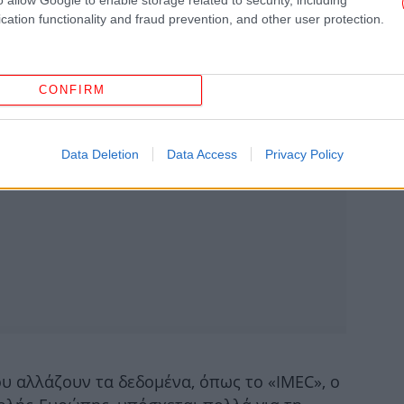
cation functionality and fraud prevention, and other user protection.
Χα
CONFIRM
Data Deletion
Data Access
Privacy Policy
Β
Pr
Έφ
σ
υ αλλάζουν τα δεδομένα, όπως το «IMEC», ο