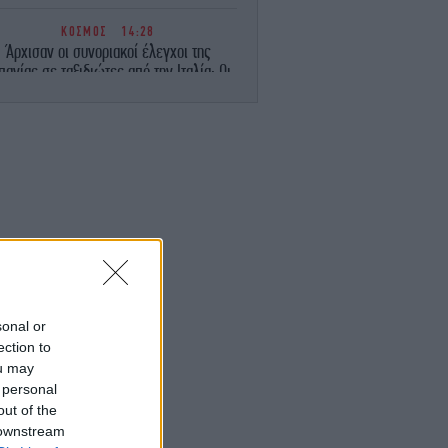
ΚΟΣΜΟΣ
14:28
Άρχισαν οι συνοριακοί έλεγχοι της
πανίας σε ταξιδιώτες από την Ιταλία: Οι
αρμόδιες αρχές έλεγξαν περίπου 200
επισκέπτες
ΚΟΣΜΟΣ
14:25
ντε νεκροί στην Ουκρανία και τη Ρωσία
σε ανταλλαγές πληγμάτων
ΣΠΟΡ
14:24
Ακόμη μία μεγάλη επιτυχία για τον
γγέλη Μαρινάκη: Βρίσκεται στη λίστα με
ους 50 πιο πλούσιους ανθρώπους του
ποδοσφαίρου
sonal or
ection to
ou may
ΕΛΛΑΔΑ
14:23
 personal
ωτιά σε χαμηλή βλάστηση στο Σπήλαιο
Ορεστιάδας
out of the
 downstream