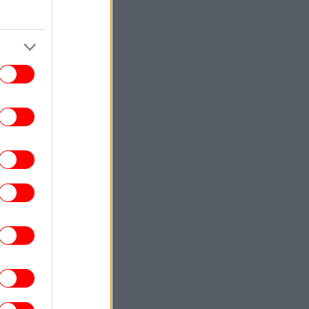
αύρος Πήλιος: «Έχω να δώσω ακόμα πιο
πολλά στην ΑΕΚ» [βίντεο]
ΖΩΗ
13:45
 5 viral συμβουλές για παγωμένο καφέ
υ κάνουν τη διαφορά - Πέντε κόλπα που
 απογειώσουν τον παγωμένο καφέ σας
ΖΩΗ
13:42
αέρας» στα σακουλάκια με τα πατατάκια
δεν είναι αέρας -Τι περιέχουν στην
πραγματικότητα
ΕΛΛΑΔΑ
13:40
Καταγγελία για επίθεση στον «Ερυθρό
Σταυρό»: Ασθενής ξυκοκόπησε
νοσηλεύτρια
ΚΟΣΜΟΣ
13:34
ίνα: Ο τυφώνας Dolphin αναμένεται να
πλήξει την ανατολική ακτή με