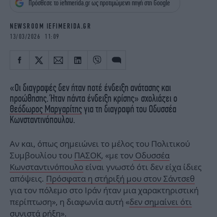
Πρόσθεσε το iefimerida.gr ως προτιμώμενη πηγή στη Google
iBOOKS
ΖΩΔΙΑ
OSCARS
THE OCEAN
NEWSROOM IEFIMERIDA.GR
MEDIA
ELAMEFORA
13/03/2026 11:09
NEWSLETTER
«Oι διαγραφές δεν ήταν ποτέ ένδειξη ανάτασης και
προώθησης. Ήταν πάντα ένδειξη κρίσης» σχολιάζει ο
Θεόδωρος Μαργαρίτης
για τη διαγραφή του Οδυσσέα
Κωνσταντινόπουλου.
Αν και, όπως σημειώνει το μέλος του Πολιτικού
Συμβουλίου του
ΠΑΣΟΚ
, «με τον
Οδυσσέα
Κωνσταντινόπουλο
είναι γνωστό ότι δεν είχα ίδιες
απόψεις.
Πρόσφατα η στήριξή μου στον Σάντσεθ
για τον πόλεμο στο Ιράν ήταν μια χαρακτηριστική
περίπτωση», η διαφωνία αυτή «
δεν σημαίνει ότι
συνιστά ρήξη
».