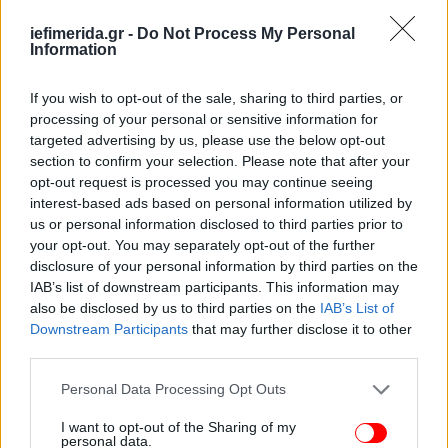
Στην μακρά κομματική μου εμπειρία ένα πράγμα
iefimerida.gr -
Do Not Process My Personal
έχω κατανοήσει. Οι διαγραφές δεν ήταν ποτέ
Information
ένδειξη ανάτασης και προώθησης. Ήταν πάντα
ένδειξη κρίσης. Άλλωστε η εσωκομματική
If you wish to opt-out of the sale, sharing to third parties, or
Δημοκρατία είναι πολύ δύσκολη υπόθεση. Όπως
processing of your personal or sensitive information for
και η ίδια η κοινοβουλευτική Δημοκρατία.
targeted advertising by us, please use the below opt-out
section to confirm your selection. Please note that after your
Απαιτούν ανοχή στην διαφορετική άποψη. Είτε
opt-out request is processed you may continue seeing
είναι σωστή, είτε λάθος. Με τον Οδυσσέα
interest-based ads based on personal information utilized by
Κωνσταντινόπουλο είναι γνωστό ότι δεν είχα ίδιες
us or personal information disclosed to third parties prior to
απόψεις. Πρόσφατα η στήριξη μου στον Σάντσεθ
your opt-out. You may separately opt-out of the further
για τον πόλεμο στο Ιράν ήταν μια χαρακτηριστική
disclosure of your personal information by third parties on the
περίπτωση. Αλλά αυτό δεν σημαίνει ότι η διαφωνία
IAB’s list of downstream participants. This information may
μου συνιστά ρήξη. Πολύ περισσότερο όταν με τον
also be disclosed by us to third parties on the
IAB’s List of
Downstream Participants
that may further disclose it to other
Οδυσσέα βρέθηκα στην Δημοκρατική Συμπαράταξη
third parties.
της Φ.Γεννηματά. Δύσκολα χρόνια! Θυμάμαι
μάλιστα πού σχολιάζαμε με πόση δυσκολία είχαμε
Please note that this website/app uses one or more Google
Personal Data Processing Opt Outs
καταφέρει την προεκλογική συγκέντρωση τον
services and may gather and store information including but
Σεπτέμβρη του 2015 στην πλατεία Κοτζιά. Πόσο
not limited to your visit or usage behaviour. You may click to
I want to opt-out of the Sharing of my
personal data.
grant or deny consent to Google and its third-party tags to