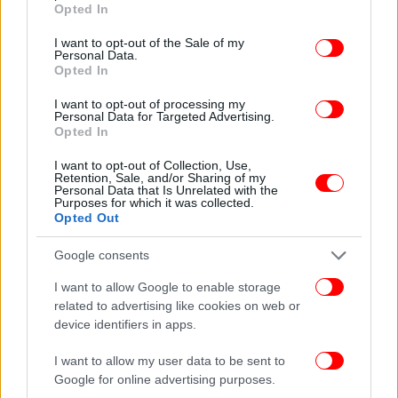
λίγοι είμασταν τότε που το ΠΑΣΟΚ ήταν στο 4%.
Opted In
use your data for below specified purposes in below Google
Πόσο δύσκολη ήταν η στήριξη της τραυματισμένης
consent section.
I want to opt-out of the Sale of my
Κεντροαριστεράς. Και αυτό κάτι λέει...
Personal Data.
Opted In
ΟΛΕΣ ΟΙ ΕΙΔΗΣΕΙΣ
I want to opt-out of processing my
Personal Data for Targeted Advertising.
Τέλος σε σενάρια πρόωρων εκλογών από τον Κ.
Opted In
Μητσοτάκη, αλλά και μήνυμα στους υπουργούς -Ανοιχτό
I want to opt-out of Collection, Use,
παράθυρο νέων μέτρων
Retention, Sale, and/or Sharing of my
Personal Data that Is Unrelated with the
Πόλεμος στο Ιράν: Το CNN παραθέτει τρία σενάρια για
Purposes for which it was collected.
την επόμενη μέρα – Το πιθανότερο, το εφιαλτικό και το
Opted Out
αισιόδοξο
Google consents
Εφοδος της αστυνομίας στο κελί διαβόητου κακοποιού
στις φυλακές Μαλανδρίνου -Γκρέμισαν την πόρτα γιατί
I want to allow Google to enable storage
την είχε… ασφαλίσει
related to advertising like cookies on web or
device identifiers in apps.
Ακολουθήστε το
στο Google News
και μάθετε
I want to allow my user data to be sent to
πρώτοι όλες τις ειδήσεις
Google for online advertising purposes.