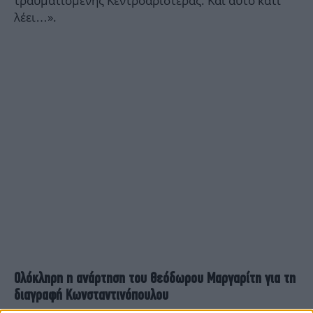
τραυματισμένης Κεντροαριστεράς. Και αυτό κάτι
λέει…».
Ολόκληρη η ανάρτηση του Θεόδωρου Μαργαρίτη για τη
διαγραφή Κωνσταντινόπουλου