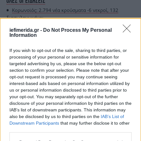
ΟΛΕΣ ΟΙ ΕΙΔΗΣΕΙΣ
Κορωνοϊός: 2.794 νέα κρούσματα -6 νεκροί, 132
διασωληνωμένοι
ECDC: Επιδεινώθηκε η κατάσταση στην Ελλάδα -Στο
iefimerida.gr -
Do Not Process My Personal
«κόκκινο» Αττική και Κρήτη
Information
Αποκάλυψη-σοκ: Η 9χρονη κόρη του αστυνομικού
ζούσε στο διαμέρισμα-κολαστήριο της 19χρονης -Τι
If you wish to opt-out of the sale, sharing to third parties, or
καταγγέλλει η μητέρα
processing of your personal or sensitive information for
targeted advertising by us, please use the below opt-out
section to confirm your selection. Please note that after your
opt-out request is processed you may continue seeing
interest-based ads based on personal information utilized by
us or personal information disclosed to third parties prior to
your opt-out. You may separately opt-out of the further
disclosure of your personal information by third parties on the
IAB’s list of downstream participants. This information may
also be disclosed by us to third parties on the
IAB’s List of
Downstream Participants
that may further disclose it to other
third parties.
Please note that this website/app uses one or more Google