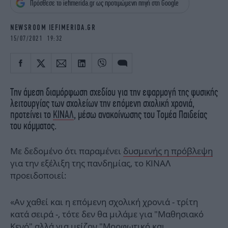
Πρόσθεσε το iefimerida.gr ως προτιμώμενη πηγή στη Google
iBOOKS
ΖΩΔΙΑ
OSCARS
THE OCEAN
NEWSROOM IEFIMERIDA.GR
MEDIA
ELAMEFORA
15/07/2021 19:32
NEWSLETTER
Την άμεση διαμόρφωση σχεδίου για την εφαρμογή της φυσικής
λειτουργίας των σχολείων την επόμενη σχολική χρονιά,
προτείνει το
ΚΙΝΑΛ
, μέσω ανακοίνωσης του Τομέα Παιδείας
του κόμματος.
Με δεδομένο ότι παραμένει
δυσμενής η πρόβλεψη
για την εξέλιξη της πανδημίας, το ΚΙΝΑΛ
προειδοποιεί:
«Αν χαθεί και η επόμενη σχολική χρονιά - τρίτη
κατά σειρά -, τότε δεν θα μιλάμε για "Μαθησιακό
Κενό" αλλά για μείζον "Μορφωτικό και