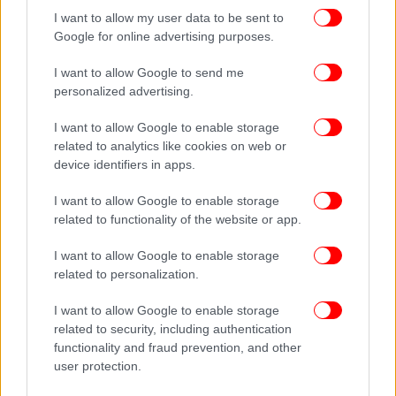
I want to allow my user data to be sent to
Google for online advertising purposes.
Ακολουθήστε το
στο Google News
και μάθετε
I want to allow Google to send me
πρώτοι όλες τις ειδήσεις
personalized advertising.
Δείτε όλες τις τελευταίες
Ειδήσεις
από την Ελλάδα και τον Κόσμο,
I want to allow Google to enable storage
στο
related to analytics like cookies on web or
device identifiers in apps.
I want to allow Google to enable storage
ΔΙΑΒΑΣΤΕ ΠΕΡΙΣΣΟΤΕΡΑ
ΚΙΝΑΛ
ΣΧΟΛΕΊΑ ΚΛΕΙΣΤΆ
ΣΧΟΛΕΊΑ
related to functionality of the website or app.
ΠΑΝΔΗΜΊΑ
I want to allow Google to enable storage
related to personalization.
I want to allow Google to enable storage
related to security, including authentication
functionality and fraud prevention, and other
user protection.