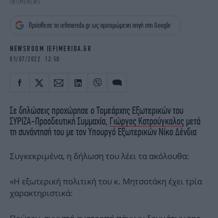
INTIMENEWS
iBOOKS
ΖΩΔΙΑ
OSCARS
THE OCEAN
Πρόσθεσε το iefimerida.gr ως προτιμώμενη πηγή στη Google
MEDIA
ELAMEFORA
NEWSROOM IEFIMERIDA.GR
NEWSLETTER
01/07/2022 12:50
Σε δηλώσεις προχώρησε ο Τομεάρχης Εξωτερικών του
ΣΥΡΙΖΑ-Προοδευτική Συμμαχία,
Γιώργος Κατρούγκαλος
μετά
τη συνάντησή του με τον Υπουργό Εξωτερικών Νίκο Δένδια
Συγκεκριμένα, η δήλωση του λέει τα ακόλουθα:
«Η εξωτερική πολιτική του κ. Μητσοτάκη έχει τρία
χαρακτηριστικά: