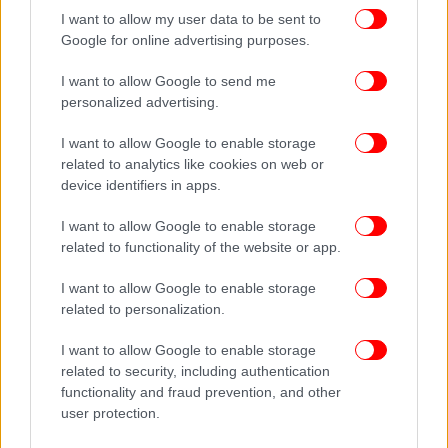
κλειδί από εδώ και πέρα -Τι λέει για νέο κύμα, νοσηλείες
I want to allow my user data to be sent to
Google for online advertising purposes.
Ακολουθήστε το
στο Google News
και μάθετε
I want to allow Google to send me
πρώτοι όλες τις ειδήσεις
personalized advertising.
Δείτε όλες τις τελευταίες
Ειδήσεις
από την Ελλάδα και τον Κόσμο,
I want to allow Google to enable storage
στο
related to analytics like cookies on web or
device identifiers in apps.
I want to allow Google to enable storage
ΔΙΑΒΑΣΤΕ ΠΕΡΙΣΣΟΤΕΡΑ
ΣΥΡΙΖΑ
ΚΑΤΡΟΥΓΚΑΛΟΣ
ΝΔ
ΕΞΩΤΕΡΙΚΉ
related to functionality of the website or app.
ΠΟΛΙΤΙΚΉ
I want to allow Google to enable storage
related to personalization.
I want to allow Google to enable storage
related to security, including authentication
functionality and fraud prevention, and other
user protection.