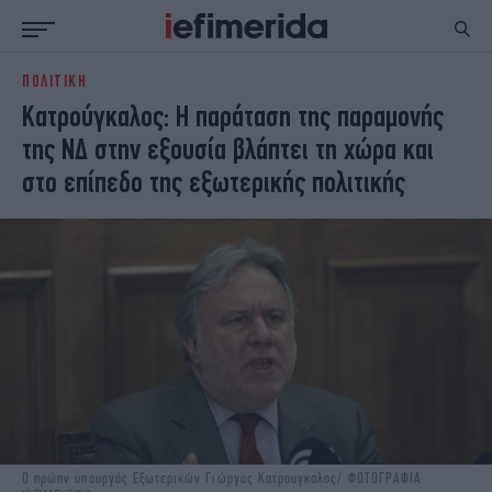
ΠΟΛΙΤΙΚΗ
ΕΙΔΗΣΕΙΣ
ΠΟΛΙΤΙΚΗ
Κατρούγκαλος: Η παράταση της παραμονής
NON PAPER
ΕΛΛΑΔΑ
της ΝΔ στην εξουσία βλάπτει τη χώρα και
ΟΙΚΟΝΟΜΙΑ
ΚΟΣΜΟΣ
στο επίπεδο της εξωτερικής πολιτικής
ΠΟΛΙΤΙΣΜΟΣ
ΠΑΝΕΛΛΗΝΙΕΣ
ΖΩΗ
ΣΠΟΡ
ΓΥΝΑΙΚΑ
ENGLISH EDITION
ΠΟΛΗ
STORIES
ΕΚΛΟΓΕΣ
TRAVEL
ΤΕΧΝΟΛΟΓΙΑ
ΥΓΕΙΑ
DESIGN
ΟΛΥΜΠΙΑΚΟΙ ΑΓΩΝΕΣ
EURO
GREEN
PODCAST
iAUTOKINITO
iOPINIONS
iGASTRONOMIE
Ο πρώην υπουργός Εξωτερικών Γιώργος Κατρουγκαλος/ ΦΩΤΟΓΡΑΦΙΑ