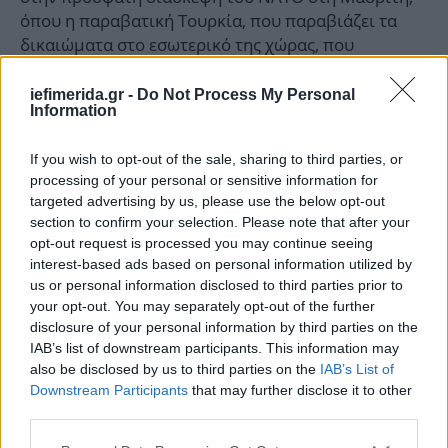
όπου η παραβατική Τουρκία, που παραβιάζει τα
δικαιώματα στο εσωτερικό της χώρας, που
παραβιάζει το Διεθνές Δίκαιο, όχι μόνο με τις
παράλογες αιτιάσεις απέναντι στη δική μας χώρα,
iefimerida.gr -
Do Not Process My Personal
Information
αλλά και έχοντας στρατεύματα κατοχής σε τρεις
χώρες, στην Κύπρο, στη Συρία, στο Ιράκ. Αυτή η
If you wish to opt-out of the sale, sharing to third parties, or
παραβατική Τουρκία πήρε την πλήρη στήριξη της
processing of your personal or sensitive information for
Δύσης, πήρε ό,τι ήθελε από τη Διάσκεψη αυτή. Και
targeted advertising by us, please use the below opt-out
πώς χαρακτηρίστηκε το αποτέλεσμά της; Αν όχι
section to confirm your selection. Please note that after your
επιτυχία, θετική τουλάχιστον για τον
opt-out request is processed you may continue seeing
πρωθυπουργό, τη στιγμή που όλοι οι
interest-based ads based on personal information utilized by
αντικειμενικοί παρατηρητές, και αυτοί που
us or personal information disclosed to third parties prior to
συμμετείχαν άμεσα στη Διάσκεψη αυτή, όπως ο
your opt-out. You may separately opt-out of the further
disclosure of your personal information by third parties on the
Κύπριος υπουργός Εξωτερικών, ο κ. Κασουλίδης,
IAB’s list of downstream participants. This information may
χαρακτήρισαν δυσμενή εξέλιξη.
also be disclosed by us to third parties on the
IAB’s List of
Downstream Participants
that may further disclose it to other
«Συμπεριφορά τα "δίνουμε όλα και δε παίρνουμε
third parties.
τίποτα"»
Please note that this website/app uses one or more Google