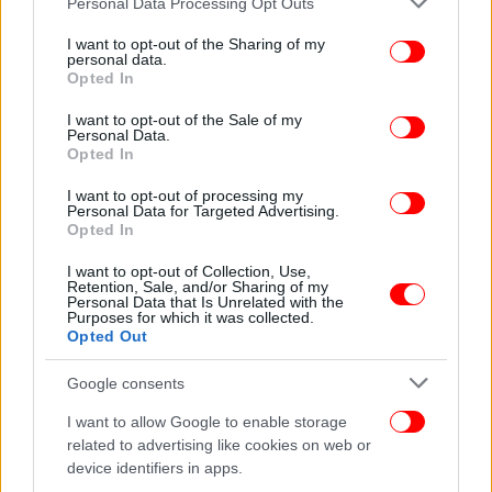
Personal Data Processing Opt Outs
services and may gather and store information including but
Αυτή η συμπεριφορά, τα δίνουμε όλα και δεν
not limited to your visit or usage behaviour. You may click to
I want to opt-out of the Sharing of my
παίρνουμε τίποτα, αυτή η εξωτερική πολιτική η
personal data.
grant or deny consent to Google and its third-party tags to
Opted In
προσωποπαγής δεν ωφελεί τη χώρα, και είναι ένας
use your data for below specified purposes in below Google
επιπλέον λόγος για να επιστρέψουμε στην
consent section.
I want to opt-out of the Sale of my
Personal Data.
πολυδιάστατη ενεργητική διπλωματία που έχει
Opted In
ανάγκη η χώρα, να έχουμε το δυνατό συντομότερο
εκλογές.
Η παράταση της παραμονής της ΝΔ
I want to opt-out of processing my
Personal Data for Targeted Advertising.
στην εξουσία βλάπτει τη χώρα και στο επίπεδο
Opted In
της διπλωματίας και στο επίπεδο της
».
I want to opt-out of Collection, Use,
εξωτερικής πολιτικής
Retention, Sale, and/or Sharing of my
Personal Data that Is Unrelated with the
Purposes for which it was collected.
ΟΛΕΣ ΟΙ ΕΙΔΗΣΕΙΣ
Opted Out
Το αμήχανο γέλιο του Ερντογάν όταν τον ρώτησαν για
Google consents
την αλλαγή στάσης απέναντι στον Μπάιντεν [βίντεο]
I want to allow Google to enable storage
Δημητρακόπουλος για Φιλιππίδη: Είναι σοβαρό το
related to advertising like cookies on web or
εγκεφαλικό, αν αιμορραγήσει μπορεί να πεθάνει
device identifiers in apps.
Παρασκευής στο iefimerida: Η μάσκα είναι το μέτρο-