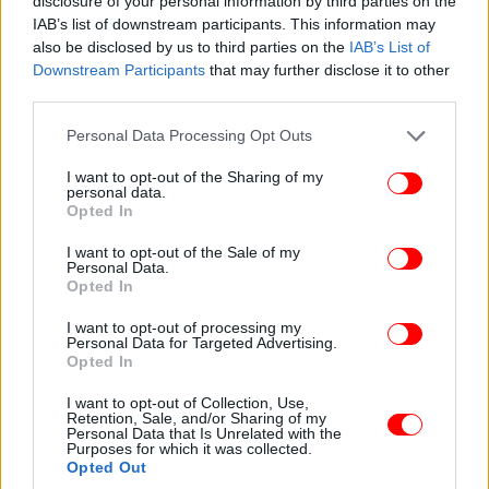
διασφάλισης της πολιτικής σταθερότητας. Το 80%
disclosure of your personal information by third parties on the
IAB’s list of downstream participants. This information may
το θεωρεί πολύ και αρκετά σημαντικό ( 73.4% τον
also be disclosed by us to third parties on the
IAB’s List of
Δεκέμβριο).
Downstream Participants
that may further disclose it to other
third parties.
Please note that this website/app uses one or more Google
Personal Data Processing Opt Outs
services and may gather and store information including but
not limited to your visit or usage behaviour. You may click to
I want to opt-out of the Sharing of my
personal data.
grant or deny consent to Google and its third-party tags to
Opted In
use your data for below specified purposes in below Google
consent section.
I want to opt-out of the Sale of my
Personal Data.
Opted In
I want to opt-out of processing my
Personal Data for Targeted Advertising.
Opted In
Opinion: Φόβος για πολεμικό επεισόδιο μέσα στο 2025
I want to opt-out of Collection, Use,
Retention, Sale, and/or Sharing of my
Personal Data that Is Unrelated with the
Ενδεικτικό της γεωπολιτικής αβεβαιότητας που
Purposes for which it was collected.
επικρατεί, το 54% δηλώνει ότι φοβάται κάποιο
Opted Out