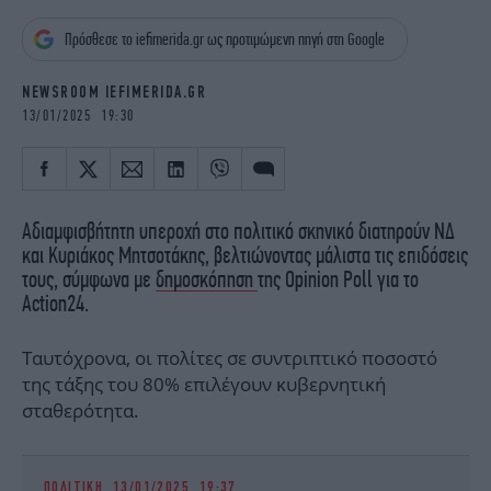
iBOOKS
ΖΩΔΙΑ
Πρόσθεσε το iefimerida.gr ως προτιμώμενη πηγή στη Google
OSCARS
THE OCEAN
MEDIA
ELAMEFORA
NEWSROOM IEFIMERIDA.GR
13/01/2025 19:30
NEWSLETTER
Αδιαμφισβήτητη υπεροχή στο πολιτικό σκηνικό διατηρούν ΝΔ
και Κυριάκος Μητσοτάκης, βελτιώνοντας μάλιστα τις επιδόσεις
τους, σύμφωνα με
δημοσκόπηση
της Opinion Poll για το
Action24.
Ταυτόχρονα, οι πολίτες σε συντριπτικό ποσοστό
της τάξης του 80% επιλέγουν κυβερνητική
σταθερότητα.
ΠΟΛΙΤΙΚΗ
13/01/2025 19:37