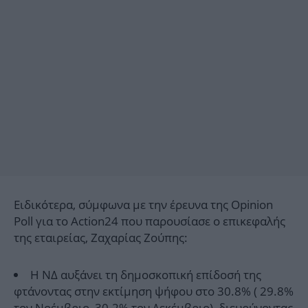
Ειδικότερα, σύμφωνα με την έρευνα της Opinion
Poll για το Action24 που παρουσίασε ο επικεφαλής
της εταιρείας, Ζαχαρίας Ζούπης:
Η ΝΔ αυξάνει τη δημοσκοπική επίδοσή της
φτάνοντας στην εκτίμηση ψήφου στο 30.8% ( 29.8%
τον Νοέμβριο, 30.2% τον Δεκέμβριο), διευρύνοντας