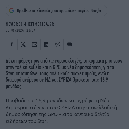
iBOOKS
ΖΩΔΙΑ
Πρόσθεσε το iefimerida.gr ως προτιμώμενη πηγή στη Google
OSCARS
THE OCEAN
MEDIA
ELAMEFORA
NEWSROOM IEFIMERIDA.GR
30/05/2024 20:37
NEWSLETTER
Δέκα ημέρες πριν από τις ευρωεκλογές, τα κόμματα μπαίνουν
στην τελική ευθεία και η GPO με νέα
δημοσκόπηση
, για το
Star, αποτυπώνει τους πολιτικούς συσχετισμούς, ενώ η
διαφορά ανάμεσα σε ΝΔ και ΣΥΡΙΖΑ βρίσκεται στις 16,9
μονάδες.
Προβάδισμα 16,9 μονάδων καταγράφει η Νέα
Δημοκρατία έναντι του ΣΥΡΙΖΑ στην πανελλαδική
δημοσκόπηση της GPO για το κεντρικό δελτίο
ειδήσεων του Star.