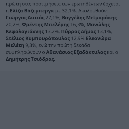
πρώτη στις προτιμήσεις των ερωτηθέντων έρχεται
η
με 32,1%. Ακολουθούν:
Ελίζα Βόζεμπεργκ
27,1%
Γιώργος Αυτιάς
, Βαγγέλης Μεϊμαράκης
20,2%,
16,3%,
Φρέντης Μπελέρης
Μανώλης
13,2%,
13,1%,
Κεφαλογιάννης
Πύρρος Δήμας
12,9%
Στέλιος Κυμπουρόπουλος
Ελεονώρα
9,3%, ενώ την πρώτη δεκάδα
Μελέτη
συμπληρώνουν ο
και ο
Αθανάσιος Εξαδάκτυλος
Δημήτρης Τσιόδρας.