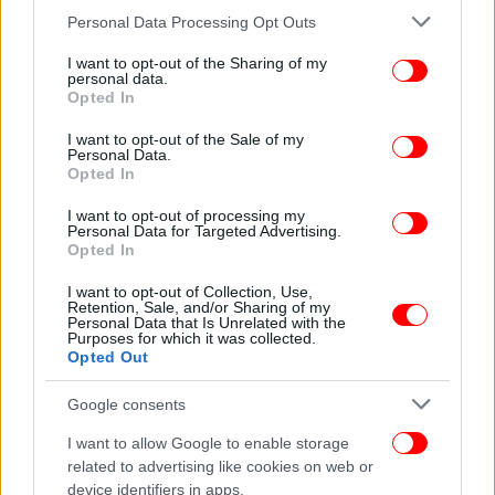
Please note that this website/app uses one or more Google
Personal Data Processing Opt Outs
services and may gather and store information including but
GPO: Πρώτος σε δημοφιλία ο Κυριάκος Μητσοτάκης,
not limited to your visit or usage behaviour. You may click to
I want to opt-out of the Sharing of my
personal data.
grant or deny consent to Google and its third-party tags to
ακολουθούν Κουτσούμπας-Ανδρουλάκης
Opted In
use your data for below specified purposes in below Google
consent section.
I want to opt-out of the Sale of my
Στις δημοφιλίες των πολιτικών αρχηγών, πρώτος
Personal Data.
είναι ο Κυριάκος Μητσοτάκης, που συγκεντρώνει
Opted In
43,5% σε θετικές απόψεις. Δεύτερος είναι ο
I want to opt-out of processing my
Δημήτρης Κουτσούμπας με 34,9%, με τον Νίκο
Personal Data for Targeted Advertising.
Ανδρουλάκη να έχει το ίδιο ποσοστό. Ακολουθεί η
Opted In
Ζωή Κωνσταντοπούλου και μετά οι Στέφανος
I want to opt-out of Collection, Use,
Κασσελάκης, Κυριάκος Βελόπουλος, Αλέξης
Retention, Sale, and/or Sharing of my
Personal Data that Is Unrelated with the
Χαρίτσης και Δημήτρης Νατσιός.
Purposes for which it was collected.
Opted Out
Google consents
I want to allow Google to enable storage
related to advertising like cookies on web or
device identifiers in apps.