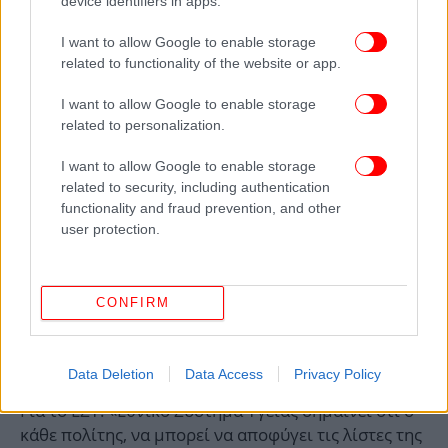
device identifiers in apps.
ταμεία, τράπεζες, και funds. Θα δώσουμε μία
I want to allow Google to enable storage
δεύτερη ευκαιρία σε όσους δεν μπορούν να
related to functionality of the website or app.
ανταπεξέλθουν σε αυτά τα χρέη λόγω
αντικειμενικών δυσκολιών. Θα προστατέψετε την
I want to allow Google to enable storage
πρώτη κατοικία με διαφανή κριτήρια; Θα
related to personalization.
προστατέψετε τους δανειολήπτες που προσπαθούν
να ρυθμίσουν τις οφειλές τους, αλλά τα funds έχουν
I want to allow Google to enable storage
related to security, including authentication
άλλες προτεραιότητες; Από ότι φαίνεται δεν σας
functionality and fraud prevention, and other
απασχολεί. Εκατοντάδες χιλιάδες
user protection.
μικροεπιχειρήσεις, έχουν πρόβλημα ρευστότητας
και είναι αποκλεισμένες από το Ταμείο
Ανάκαμψης».
CONFIRM
Ανδρουλάκης για ΕΣΥ: Ο πολίτης να μπορεί να αποφύγει
τις λίστες της ντροπής
Data Deletion
Data Access
Privacy Policy
Για το ΕΣΥ: «Εθνικό Σύστημα Υγείας σημαίνει ότι ο
κάθε πολίτης, να μπορεί να αποφύγει τις λίστες της