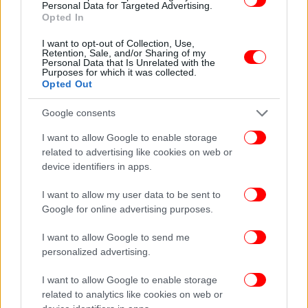
Personal Data for Targeted Advertising.
Opted In
I want to opt-out of Collection, Use,
Retention, Sale, and/or Sharing of my
Personal Data that Is Unrelated with the
Purposes for which it was collected.
Opted Out
Google consents
I want to allow Google to enable storage
related to advertising like cookies on web or
device identifiers in apps.
I want to allow my user data to be sent to
Google for online advertising purposes.
I want to allow Google to send me
personalized advertising.
Για το ιδιωτικό χρέος είπε: «Ενα μείζον θέμα είναι
το ιδιωτικό χρέος, είναι μια νάρκη που υπάρχει
I want to allow Google to enable storage
στην οικονομία μας. Πάνω από 270 δισ. ευρώ
related to analytics like cookies on web or
υπολογίζονται τα χρέη προς εφορία, ασφαλιστικά