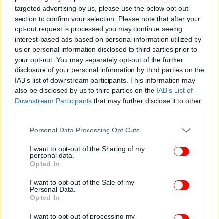
«Επαναφέρουμε την πρόταση μας για ένα νέο ΕΚΑΣ,
targeted advertising by us, please use the below opt-out
section to confirm your selection. Please note that after your
που αφορά 350.000 χαμηλοσυνταξιούχους, την
opt-out request is processed you may continue seeing
κατάργηση της προσωπικής διαφοράς και την
interest-based ads based on personal information utilized by
διόρθωση των αδικιών που αφορούν τις συντάξεις
us or personal information disclosed to third parties prior to
χηρείας και αναπηρίας», ανέφερε σχετικά με το
your opt-out. You may separately opt-out of the further
ΕΚΑΣ.
disclosure of your personal information by third parties on the
IAB’s list of downstream participants. This information may
also be disclosed by us to third parties on the
IAB’s List of
Downstream Participants
that may further disclose it to other
third parties.
Please note that this website/app uses one or more Google
Personal Data Processing Opt Outs
services and may gather and store information including but
not limited to your visit or usage behaviour. You may click to
I want to opt-out of the Sharing of my
personal data.
grant or deny consent to Google and its third-party tags to
Opted In
use your data for below specified purposes in below Google
consent section.
I want to opt-out of the Sale of my
Personal Data.
Opted In
I want to opt-out of processing my