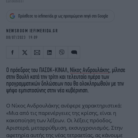
Eurokinissi
iBOOKS
ΖΩΔΙΑ
OSCARS
THE OCEAN
Πρόσθεσε το iefimerida.gr ως προτιμώμενη πηγή στη Google
MEDIA
ELAMEFORA
NEWSROOM IEFIMERIDA.GR
NEWSLETTER
08/07/2023 19:09
Ο πρόεδρος του ΠΑΣΟΚ-ΚΙΝΑΛ,
Νίκος Ανδρουλάκης
, μίλησε
στην Βουλή κατά την τρίτη και τελευταία ημέρα των
προγραμματικών δηλώσεων που θα ολοκληρωθούν με την
ψήφο εμπιστοσύνης στην νέα κυβέρνηση.
Ο Νίκος Ανδρουλάκης ανέφερε χαρακτηριστικά:
«Μια από τις παρενέργειες της κρίσης, είναι η
κακοποίηση των λέξεων. Οι λέξεις πρόοδος,
Αριστερά, μεταρρύθμιση, εκσυγχρονισμός. Στην
αφετηρία αυτής της νέας τετραετίας, ας κάνουμε