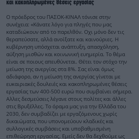
και κακοπληρωμένες θέσεις εργασίας
Ο πρόεδρος του ΠΑΣΟΚ-ΚΙΝΑΛ τόνισε στην
συνέχεια: «Κάνατε λόγο για πληγές που μας
καταδιώκουν από το παρελθόν. Οχι μόνο δεν τις
θεραπεύσατε, αλλά ανοίξατε και καινούριες. Η
κυβέρνηση υπόσχεται ανάπτυξη, απασχόληση,
αύξηση μισθών και κοινωνική ευημερία. Το θέμα
είναι σε ποιους απευθύνεται. Θέτει τον στόχο την
μείωση της ανεργίας στα 8%. Σας είναι όμως
αδιάφορο, αν η μείωση της ανεργίας γίνεται με
ευκαιριακές δουλειές και κακοπληρωμένες θέσεις
εργασίας των 400-500 ευρώ που συμβαίνει σήμερα.
Αλλες δεσμεύσεις λέγανε στους πολίτες και άλλες
στις Βρυξέλλες. Το όραμα μας για την Ελλάδα του
2030, δεν συμβαδίζει με εργαζόμενους χωρίς
δικαιώματα, που υπονομεύουν κλαδικές και
συλλογικές συμβάσεις και υποβαθμισμένη
επιθεώρηση εργασίας. Εμείς δεν θα δεχθούμε ως