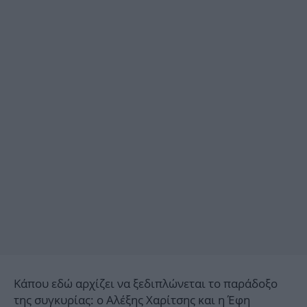
Κάπου εδώ αρχίζει να ξεδιπλώνεται το παράδοξο
της συγκυρίας: ο Α
λέξης Χαρίτσης
και η Έφη