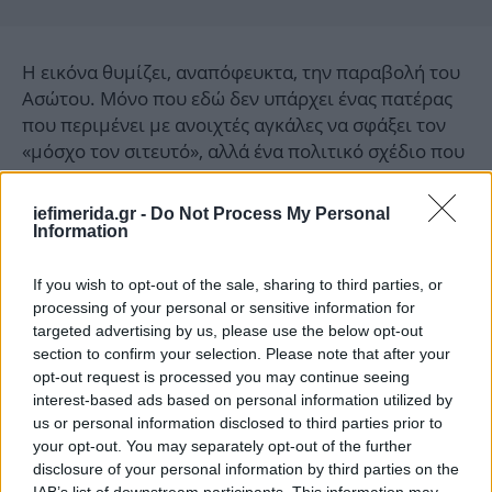
Η εικόνα θυμίζει, αναπόφευκτα, την παραβολή του
Ασώτου. Μόνο που εδώ δεν υπάρχει ένας πατέρας
που περιμένει με ανοιχτές αγκάλες να σφάξει τον
«μόσχο τον σιτευτό», αλλά ένα πολιτικό σχέδιο που
δοκιμάζεται από τις ίδιες του τις αντιφάσεις.
iefimerida.gr -
Do Not Process My Personal
Information
Διότι η συγκεκριμένη κίνηση δεν αποτυπώνει
απλώς τη ρευστότητα της Κεντροαριστεράς·
αποκαλύπτει κάτι βαθύτερο: ότι ο Αλέξης Τσίπρας
If you wish to opt-out of the sale, sharing to third parties, or
processing of your personal or sensitive information for
ενδέχεται να έχει ξεμείνει από εφεδρείες. Όταν η
targeted advertising by us, please use the below opt-out
ανασύνθεση ενός χώρου περνά μέσα από την
section to confirm your selection. Please note that after your
επαναφορά προσώπων που ο ίδιος έχει απορρίψει
opt-out request is processed you may continue seeing
και εκθέσει δημόσια -και μάλιστα περισσότερες από
interest-based ads based on personal information utilized by
μία φορές- τότε το πρόβλημα δεν είναι
us or personal information disclosed to third parties prior to
επικοινωνιακό. Είναι δομικό.
your opt-out. You may separately opt-out of the further
disclosure of your personal information by third parties on the