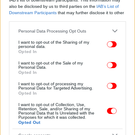
IAB’s list of downstream participants. This information may
Πώς μπορεί να σταθεί συνεπής η υπόσχεση για μια
also be disclosed by us to third parties on the
IAB’s List of
επανεκκίνηση «από τα κάτω», όταν οι επιλογές
Downstream Participants
that may further disclose it to other
παραπέμπουν ακριβώς στο αντίθετο; Όταν
third parties.
επανέρχονται στο προσκήνιο πρόσωπα που
Please note that this website/app uses one or more Google
ενσαρκώνουν, στα μάτια πολλών, την κομματική
Personal Data Processing Opt Outs
services and may gather and store information including but
γραφειοκρατία και τις παθογένειες που υποτίθεται
not limited to your visit or usage behaviour. You may click to
I want to opt-out of the Sharing of my
ότι το νέο εγχείρημα θέλει να υπερβεί;
personal data.
grant or deny consent to Google and its third-party tags to
Opted In
use your data for below specified purposes in below Google
Το ερώτημα δεν είναι αν η πολιτική συγχωρεί - το
consent section.
I want to opt-out of the Sale of my
Personal Data.
κάνει, και μάλιστα συχνά. Το ερώτημα είναι αν
Opted In
ξεχνά· και κυρίως αν μπορεί να οικοδομηθεί κάτι
νέο πάνω σε παλιές αντιφάσεις, χωρίς να
I want to opt-out of processing my
Personal Data for Targeted Advertising.
καταρρεύσει από το ίδιο του το βάρος.
Opted In
I want to opt-out of Collection, Use,
Retention, Sale, and/or Sharing of my
Personal Data that Is Unrelated with the
Purposes for which it was collected.
Opted Out