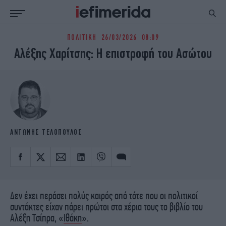
ΠΟΛΙΤΙΚΗ
26/03/2026 08:09
ΕΙΔΗΣΕΙΣ
ΠΟΛΙΤΙΚΗ
Αλέξης Χαρίτσης: Η επιστροφή του Ασώτου
NON PAPER
ΕΛΛΑΔΑ
ΟΙΚΟΝΟΜΙΑ
ΚΟΣΜΟΣ
ΠΟΛΙΤΙΣΜΟΣ
ΠΑΝΕΛΛΗΝΙΕΣ
ΖΩΗ
ΣΠΟΡ
ΓΥΝΑΙΚΑ
ENGLISH EDITION
ΠΟΛΗ
STORIES
ΑΝΤΩΝΗΣ ΤΕΛΟΠΟΥΛΟΣ
ΕΚΛΟΓΕΣ
TRAVEL
ΤΕΧΝΟΛΟΓΙΑ
ΥΓΕΙΑ
DESIGN
ΟΛΥΜΠΙΑΚΟΙ ΑΓΩΝΕΣ
EURO
GREEN
Δεν έχει περάσει πολύς καιρός από τότε που οι πολιτικοί
PODCAST
iAUTOKINITO
συντάκτες είχαν πάρει πρώτοι στα χέρια τους το βιβλίο του
Αλέξη Τσίπρα, «
Ιθάκη
».
iOPINIONS
iGASTRONOMIE