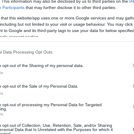
. This information may also be disclosed by us to third parties on the
IA
τίμηση των Βάσεων του 2025
Participants
that may further disclose it to other third parties.
 that this website/app uses one or more Google services and may gath
Η Τ
including but not limited to your visit or usage behaviour. You may click 
efimerida.gr, η εκτίμηση των Βάσεων του
 to Google and its third-party tags to use your data for below specifi
έδ
απαιτητική διαδικασία για τους εξής λόγους:
ogle consent section.
l Data Processing Opt Outs
ν δημοσίευσε τα συγκεντρωτικά στατιστικά
οι δηλαδή υποψήφιοι, για παράδειγμα,
o opt-out of the Sharing of my personal data.
 και του 16. Διαθέταμε μόνο τα βαθμολογικά
In
ως, ένας υποψήφιος που έγραψε 19 στη
α, τίθεται εκτός Ιατρικής. Αν, αντίθετα,
o opt-out of the Sale of my Personal Data.
εντός. Η έλλειψη αυτών των στοιχείων έκανε
In
τερη.
-Σ
to opt-out of processing my Personal Data for Targeted
ίων και η ακρίβεια των λογαριασμών και
ing.
In
υς γονείς, με αποτέλεσμα να πιέσουν τα
ς έδρας, περισσότερο από άλλες χρονιές. Το
o opt-out of Collection, Use, Retention, Sale, and/or Sharing
ersonal Data that Is Unrelated with the Purposes for which it
η μετρήσιμο.
lected.