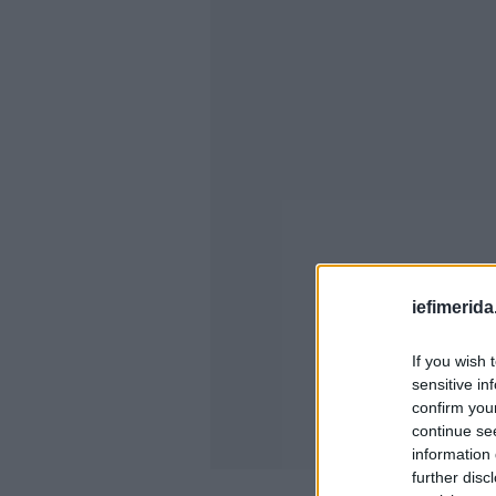
iefimerida
If you wish 
sensitive in
confirm you
continue se
information 
further disc