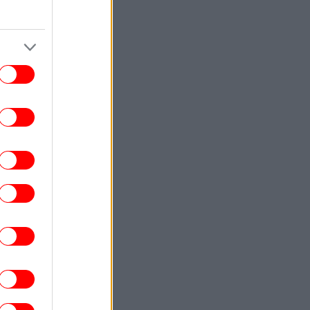
στούς με 68 χλμ./ώρα -Το εντυπωσιακό
τελετουργικό [βίντεο]
ΠΟΛΙΤΙΚΗ
23:38
 Χανιά ο Κυριάκος Μητσοτάκης -Βραδινή
έξοδος με τη σύζυγό του Μαρέβα στο
κέντρο της πόλης [εικόνες]
ΣΠΟΡ
23:37
Καυτός» Βαγγέλης Παυλίδης: Σκόραρε
έναντι στην Χαρτς και έφτασε τα πέντε
γκολ σε τρία ματς ο επιθετικός της
Μπενφίκα [βίντεο]
ΚΟΣΜΟΣ
23:33
Σε ιστορικό υψηλό η AfD στις
ημοσκοπήσεις: Συγκεντρώνει ποσοστό
28%, επτά μονάδες μπροστά από το
CDU/CSU του Μερτς
ΚΟΣΜΟΣ
23:25