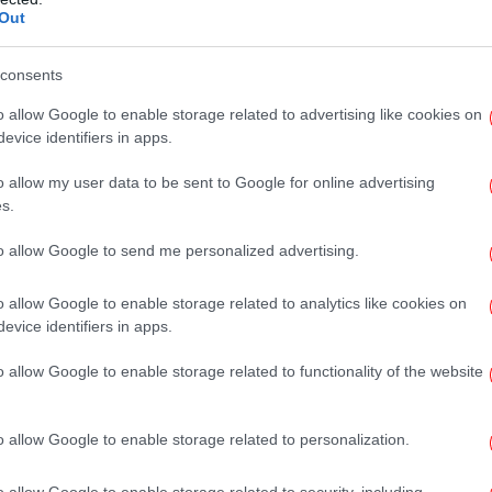
πι
Out
consents
Στα
o allow Google to enable storage related to advertising like cookies on
σσότερα μόρια -Ποιες σημείωσαν πτώση, τι έγινε στα
evice identifiers in apps.
o allow my user data to be sent to Google for online advertising
s.
«
απ
to allow Google to send me personalized advertising.
εις εισαγωγής μία ημέρα νωρίτερα, τέλος η αγωνία
o allow Google to enable storage related to analytics like cookies on
evice identifiers in apps.
o allow Google to enable storage related to functionality of the website
δ
ε υποψηφίου για κάθε τμήμα αποτελούσαν
ίας.
ρίζαμε πώς δήλωσαν τα Τμήματα οι
o allow Google to enable storage related to personalization.
 τους, καθώς οι προτιμήσεις των
o allow Google to enable storage related to security, including