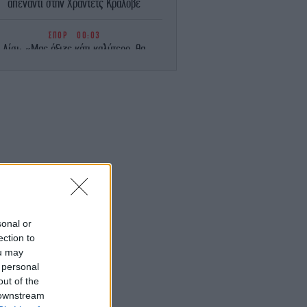
απέναντι στην Χράντετς Κράλοβε
ΣΠΟΡ
00:03
Λίσι: «Μας άξιζε κάτι καλύτερο, θα
παλέψουμε για την πρόκριση μέσα στο
Βέλγιο» [βίντεο]
ΚΟΣΜΟΣ
23:58
Οργή της Μόσχας για την απόφαση της
Γαλλίας να απελάσει τη Ρωσίδα
μοσιογράφο Ξένια Φεντόροβα -Μπαρό:
Είναι πράκτορας επιρροής
ΚΟΣΜΟΣ
23:56
ραμπ επαίνεσε τον Χέγσκεθ: Είμαι πολύ
ανοποιημένος με τη δουλειά του -Έβαλε
sonal or
τέλος στις φήμες περί σύγκρουσης
ection to
ou may
 personal
ΕΛΛΑΔΑ
23:54
Άρτα: Συνελήφθησαν ο διευθυντής κι ο
out of the
εχνικός ασφαλείας του ΔΕΔΔΗΕ για τη
 downstream