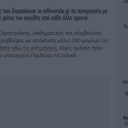
-Έσ
 που δημοσίευσε το iefimerida.gr σε συνεργασία με
ε φέτος πιο ακριβής από κάθε άλλη χρονιά.
Χω
. Στρατηγάκης, μαθηματικός και σύμβουλος
προβλέψει με απόκλιση μόλις 200 μορίων τις
άστε εδώ τις εκτιμήσεις
, λίγες ημέρες πριν
 υπουργείο Παιδείας τα τελικά
Τρο
χ
Νί
Σ