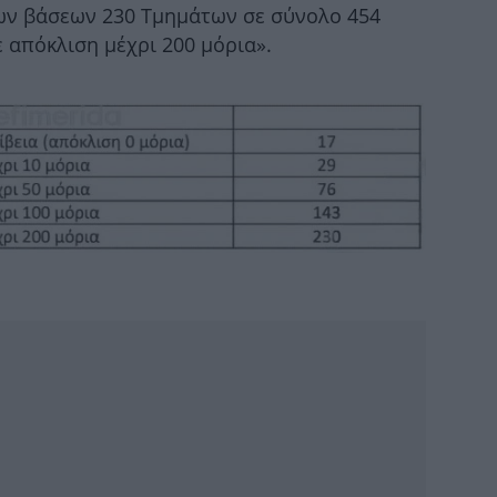
E
ων βάσεων 230 Τμημάτων σε σύνολο 454
 απόκλιση μέχρι 200 μόρια».
Τρ
Επ
α
Νέ
πιπ