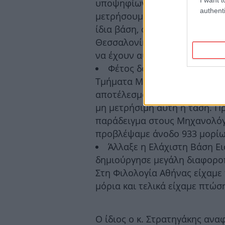
υποψηφίων αλλάζουν από χρο
authenti
μετρήσουμε τις αλλαγές. Είδα
ίδια βάση, όπως το Παιδαγωγ
Θεσσαλονίκης, να έχουν την ί
να έχουν αύξηση 150 μόρια το
Φέτος δόθηκαν τα επαγγελ
Τμήματα Μηχανικών των ΠΑΔΑ
αποτέλεσμα να αυξηθεί η ζήτη
μη μετρήσιμη αυτή η τάση. Π
παράδειγμα στους Μηχανολόγ
προβλέψαμε άνοδο 933 μορίων,
Άλλαξε η Ελάχιστη Βάση Ει
δημιούργησε μεγάλη διαφορο
Στη Φιλολογία Αθήνας είχαμε
μόρια και τελικά είχαμε πτώσ
Ο ίδιος ο κ. Στρατηγάκης ανα