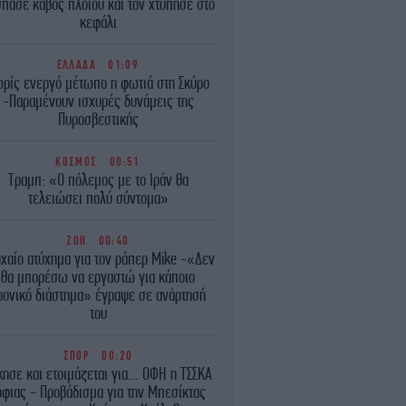
πασε κάβος πλοίου και τον χτύπησε στο
κεφάλι
ΕΛΛΑΔΑ
01:09
ρίς ενεργό μέτωπο η φωτιά στη Σκύρο
-Παραμένουν ισχυρές δυνάμεις της
Πυροσβεστικής
ΚΟΣΜΟΣ
00:51
Τραμπ: «Ο πόλεμος με το Ιράν θα
τελειώσει πολύ σύντομα»
ΖΩΗ
00:40
χαίο ατύχημα για τον ράπερ Mike -«Δεν
θα μπορέσω να εργαστώ για κάποιο
ρονικό διάστημα» έγραψε σε ανάρτησή
του
ΣΠΟΡ
00:20
κησε και ετοιμάζεται για... ΟΦΗ η ΤΣΣΚΑ
όφιας - Προβάδισμα για την Μπεσίκτας