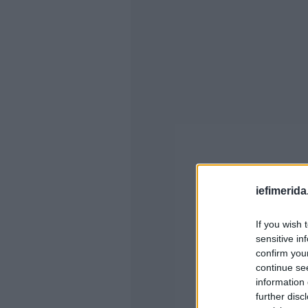
iefimerida
If you wish 
sensitive in
confirm you
continue se
information 
further disc