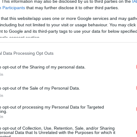
. This information may also be disclosed by us to third parties on the
IA
Participants
that may further disclose it to other third parties.
Ο
Τ
 that this website/app uses one or more Google services and may gath
 επιφάνεια τις διαφωνίες μεταξύ της
including but not limited to your visit or usage behaviour. You may click 
 όπως η Ολλανδία, η Δανία, η Σουδία και η
 to Google and its third-party tags to use your data for below specifi
ogle consent section.
 ενδεχόμενο να ξεπεράσει το συνολικό ύψος
Ηλε
ού το 1% του ΑΠΕ της ΕΕ και επιδιώκουν να
Έλ
l Data Processing Opt Outs
πο που να ευνοεί τις νέες προτεραιότητες,
ασία των εξωτερικών συνόρων της ΕΕ και η
o opt-out of the Sharing of my personal data.
ν που δίνουν προτεραιότητα σε άλλους
In
π
o opt-out of the Sale of my Personal Data.
ηκαν με την σειρά της κυλιόμενης
In
ιος της Γερμανίας, Ανγκελα Μέρκελ ήταν
to opt-out of processing my Personal Data for Targeted
 Κροάτη Αντρέι Πλένκοβιτς. Ακολούθησαν ο
ing.
In
 Σλοβένος Μάριαν Σάρετς και ο Γάλλος,
κα
ξέθεσε τις προτεραιότητες και τις κόκκινες
o opt-out of Collection, Use, Retention, Sale, and/or Sharing
ersonal Data that Is Unrelated with the Purposes for which it
εριθώρια υποχώρησης κατά την διάρκεια
lected.