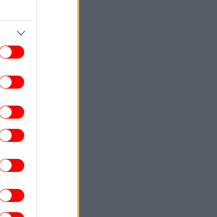
ΕΛΛΑΔΑ
10:59
Στο Α' Νεκροταφείο το μνημόσυνο της
νας Σαμαρά, έναν χρόνο από τον θάνατό
της
ΕΛΛΑΔΑ
10:53
ροχαίο στις Σέρρες: Βίντεο σοκ από τη
στιγμή της σφοδρής σύγκρουσης του
υτοκινήτου με φορτηγό -Νεκροί μητέρα
και γιος
ΣΠΟΡ
10:49
Το εντυπωσιακό σώμα... φέτες του
αμπουσέλε πριν τις προπονήσεις με τον
Παναθηναϊκό [εικόνες]
ΚΟΣΜΟΣ
10:47
Θρίλερ με σενάρια για την υγεία του
οτζτάμπα Χαμενεΐ στο Ιράν -Αναφορές
τι μπορεί να πεθάνει ανά πάσα στιγμή