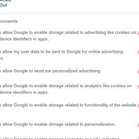
Out
λεύσεων. Οι εργασίες της συνόδου κορυφής
τις 10 το πρωί. Οι Ευρωπαίοι ηγέτες
Λέ
consents
ες τους από την έναρξη χθες της έκτακτης
o allow Google to enable storage related to advertising like cookies on
evice identifiers in apps.
Τ
o allow my user data to be sent to Google for online advertising
α
s.
 οι αγκαλιές Μητσοτάκη με Μακρόν, Φον ντερ Λάιεν
to allow Google to send me personalized advertising.
o allow Google to enable storage related to analytics like cookies on
Γι
evice identifiers in apps.
o allow Google to enable storage related to functionality of the website
ς τους δημοσιογράφους οι Πολωνοί -«Σπάμε τις
Μ
o allow Google to enable storage related to personalization.
ό
o allow Google to enable storage related to security, including