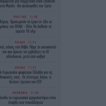
τηγορείται για συμμετοχή στην επίθεση
στη Marfin -Θα απολογηθεί την Τρίτη
ΠΟΛΙΤΙΚΗ
11:38
Δήμας: Προχωρούν τα έργα σε όλο το
μήκος του ΒΟΑΚ - Πότε θα δοθούν τα
πρώτα 10 χλμ
ΕΛΛΑΔΑ
11:34
νές χάους στη Θήβα: Πήρε το αυτοκίνητό
του και άρχισε να εμβολίζει το ΙΧ
αλλοδαπού, μετά από καβγά
ΕΛΛΑΔΑ
11:32
Οι Ευρωπαίοι ψηφίζουν Ελλάδα για τις
διακοπές τους -Οι τέσσερις λόγοι, τι
δείχνει έρευνα του ΕΟΤ
ΟΙΚΟΝΟΜΙΑ
11:29
άνοδο τα ευρωπαϊκά χρηματιστήρια στην
έναρξη των συναλλαγών