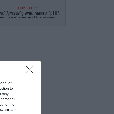
ΣΠΟΡ
11:27
νική Αργεντινής: Ανακοίνωση υπέρ FIFA
και Ινφαντίνο από την Αλμπισελέστε
ΖΩΗ
11:23
 Τζίνα Ντέιβις χωρίς ίχνος ρυτίδας στα
70: Τι λέει ειδικός για τη νεανική της
εμφάνιση -Απλό το μυστικό της, το
αποκάλυψε η ίδια
ΠΟΛΙΤΙΚΗ
11:22
ις 9 Σεπτεμβρίου ο Αλέξης Τσίπρας στη
ΔΕΘ -Στις 2 του μήνα παρουσιάζει το
οικονομικό πρόγραμμα της ΕΛΑΣ
sonal or
ection to
ΠΟΛΙΤΙΚΗ
11:20
ou may
ΣΟΚ: Βαφτίζουν «επιτυχία» τη μεταφορά
 personal
του λογαριασμού της Ρήτρας Διαφυγής
στους πολίτες
out of the
 downstream