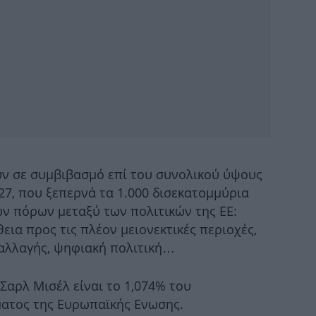
Μα
δρά
γ
Η Έ
υν σε συμβιβασμό επί του συνολικού ύψους
κ
7, που ξεπερνά τα 1.000 δισεκατομμύρια
ων πόρων μεταξύ των πολιτικών της ΕΕ:
εια προς τις πλέον μειονεκτικές περιοχές,
 αλλαγής, ψηφιακή πολιτική…
Σ
τ
Σαρλ Μισέλ είναι το 1,074% του
ματος της Ευρωπαϊκής Ενωσης.