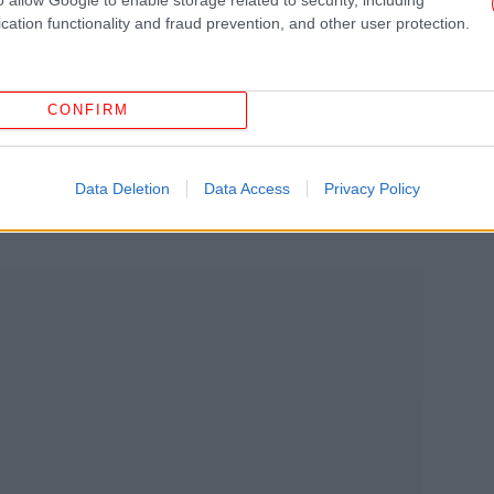
ήματα για προσφυγικό-κοινωνική συνοχή ζητάει ο
cation functionality and fraud prevention, and other user protection.
H 
τη
CONFIRM
ολογισμού δέχθηκε επίθεση από τις βόρειες
Α
Κ
και η Κοινή Αγροτική Πολιτική ιδιαίτερα»,
Data Deletion
Data Access
Privacy Policy
α
ης γαλλικής προεδρίας.
29