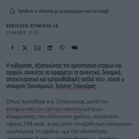
iBOOKS
ΖΩΔΙΑ
Πρόσθεσε το iefimerida.gr ως προτιμώμενη πηγή στη Google
OSCARS
THE OCEAN
MEDIA
ELAMEFORA
NEWSROOM IEFIMERIDA.GR
11/06/2020 22:21
NEWSLETTER
Η κυβέρνηση, αξιοποιώντας την εμπιστοσύνη εταίρων και
αγορών, συνεχίζει να εφαρμόζει το συνεκτικό, δυναμικό,
αποτελεσματικό και εμπροσθοβαρές σχέδιό της», τόνισε ο
υπουργός Οικονομικών,
Χρήστος Σταικούρας
.
Οπως πρόσθεσε ο κ. Σταϊκούρας, μετά την
εκταμίευση του τρίτου πακέτου
μέτρων
ελάφρυνσης του ελληνικού χρέους, συνολικού
ύψους 748 εκατ. ευρώ (από τα κέρδη των ελληνικών
ομολόγων), το σχέδιο, «με την υλοποίηση
φιλοαναπτυξιακών μεταρρυθμίσεων, παρά τις