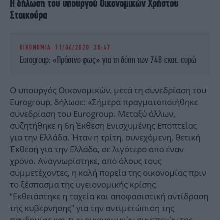
Η δήλωση του υπουργού Οικονομικών Χρήστου
Σταικούρα
ΟΙΚΟΝΟΜΙΑ
11/06/2020 20:47
Eurogroup: «Πράσινο φως» για τη δόση των 748 εκατ. ευρώ
Ο υπουργός Οικονομικών, μετά τη συνεδρίαση του
Eurogroup, δήλωσε: «Σήμερα πραγματοποιήθηκε
συνεδρίαση του Eurogroup. Μεταξύ άλλων,
συζητήθηκε η 6η Έκθεση Ενισχυμένης Εποπτείας
για την Ελλάδα. Ήταν η τρίτη, συνεχόμενη, θετική
Έκθεση για την Ελλάδα, σε λιγότερο από έναν
χρόνο. Αναγνωρίστηκε, από όλους τους
συμμετέχοντες, η καλή πορεία της οικονομίας πριν
το ξέσπασμα της υγειονομικής κρίσης.
“Εκθειάστηκε η ταχεία και αποφασιστική αντίδραση
της κυβέρνησης” για την αντιμετώπιση της
πανδημίας και των οικονομικών συνεπειών της.