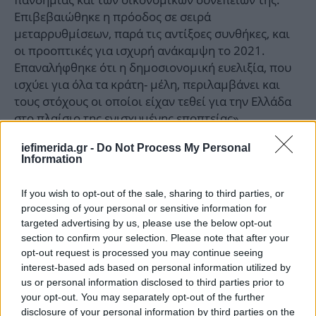
Επιβεβαιώθηκε η πρόοδος σε σειρά
μεταρρυθμίσεων, παρά τις αντίξοες συνθήκες, και
οι προοπτικές για ισχυρή ανάκαμψη το 2021.
Επαναλήφθηκε ότι η δημοσιονομική ευελιξία, που
ισχύει για όλα τα κράτη- μέλη, περιλαμβάνει και
τους στόχους οι οποίοι είχαν τεθεί για την Ελλάδα
στο πλαίσιο της ενισχυμένης εποπτείας».
iefimerida.gr -
Do Not Process My Personal
«Επακόλουθο των ανωτέρω υπήρξε η απόφαση
Information
εκταμίευσης του τρίτου πακέτου μέτρων
ελάφρυνσης του ελληνικού χρέους, συνολικού
If you wish to opt-out of the sale, sharing to third parties, or
ύψους 748 εκατ. ευρώ, του δεύτερου πακέτου επί
processing of your personal or sensitive information for
σημερινής διακυβέρνησης. Η κυβέρνηση και το
targeted advertising by us, please use the below opt-out
οικονομικό επιτελείο της, αξιοποιώντας την
section to confirm your selection. Please note that after your
opt-out request is processed you may continue seeing
εμπιστοσύνη εταίρων και αγορών, συνεχίζει να
interest-based ads based on personal information utilized by
εφαρμόζει το συνεκτικό, δυναμικό, αποτελεσματικό
us or personal information disclosed to third parties prior to
και εμπροσθοβαρές σχέδιό της. Σχέδιο το οποίο, με
your opt-out. You may separately opt-out of the further
την υλοποίηση φιλοαναπτυξιακών
disclosure of your personal information by third parties on the