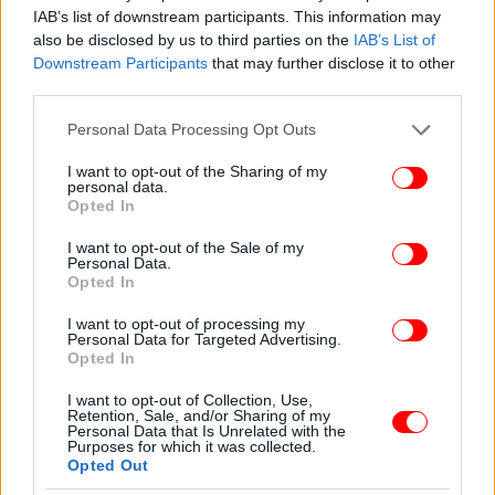
μεταρρυθμίσεων, παρά τις μεγάλες προκλήσεις που
IAB’s list of downstream participants. This information may
υπάρχουν μπροστά μας, θα μας επιτρέψει να
also be disclosed by us to third parties on the
IAB’s List of
υπερβούμε τις σημερινές δυσκολίες με τις
Downstream Participants
that may further disclose it to other
third parties.
ελάχιστες δυνατές κοινωνικές και οικονομικές
επιπτώσεις, και να διαμορφώσουμε στέρεες βάσεις
Please note that this website/app uses one or more Google
Personal Data Processing Opt Outs
για το μέλλον της οικονομίας», πρόσθεσε ο Χρήστος
services and may gather and store information including but
Σταϊκούρας.
not limited to your visit or usage behaviour. You may click to
I want to opt-out of the Sharing of my
personal data.
grant or deny consent to Google and its third-party tags to
Opted In
use your data for below specified purposes in below Google
consent section.
I want to opt-out of the Sale of my
Personal Data.
Opted In
I want to opt-out of processing my
Personal Data for Targeted Advertising.
Opted In
I want to opt-out of Collection, Use,
Retention, Sale, and/or Sharing of my
Personal Data that Is Unrelated with the
Purposes for which it was collected.
Opted Out