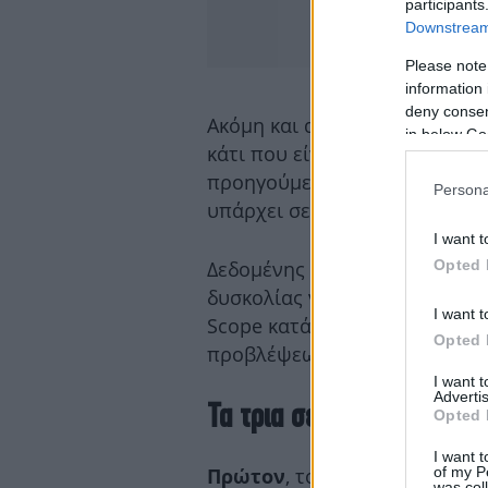
participants
Downstream 
Please note
information 
deny consent
Ακόμη και αν ο Τραμπ αποσύρ
in below Go
κάτι που είναι απίθανο, «δεν
προηγούμενων συμμαχιών και
Persona
υπάρχει σε κάποιο βαθμό μόνι
I want t
Opted 
Δεδομένης της μεγάλης αβεβα
δυσκολίας να προβλέψει κανεί
I want t
Scope κατάρτισε τρία σενάρια
Opted 
προβλέψεων του για την ανάπ
I want 
Advertis
Τα τρια σενάρια
Opted 
I want t
of my P
, το σενάριο δασμών 
Πρώτον
was col