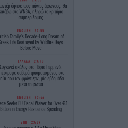
ΣΠΟΡ
23:58
Καντέρ άφησε τους πάντες άφωνους: Θα
κατέβω στο WNBA, πληρώ τα κριτήρια
συμπερίληψης
ENGLISH
23:55
ritish Family's Decade-Long Dream of
Greek Life Destroyed by Wildfire Days
Before Move
ΕΛΛΑΔΑ
23:48
Συγκινεί σκύλος στο Πόρτο Γερμενό:
πέστρεψε σοβαρά τραυματισμένος στο
πίτι που τον φρόντιζαν, μία εβδομάδα
μετά τη φωτιά
ENGLISH
23:46
ece Seeks EU Fiscal Waiver for Over €1
Billion in Energy Resilience Spending
ΖΩΗ
23:39