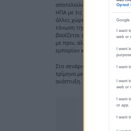
αποτελούν το «ταβάνι» και σ
Opted 
ΗΠΑ με τις άλλες χώρες. Ενα
άλλες χώρες και εφαρμογής δ
Google 
τόνωση της εγχώριας ζήτησης
I want t
βασίζεται σε έναν ελαφρά με
web or d
με πριν, αλλά τελικά δεν θα 
I want t
εμπορίου και κεφαλαίων.
purpose
Στο σενάριο αυτό, η Αμερική 
I want 
τρίμηνα με αρνητικό ΑΕΠ - αλ
ανάπτυξη. Η αβεβαιότητα σε 
I want t
web or d
I want t
or app.
I want t
I want t