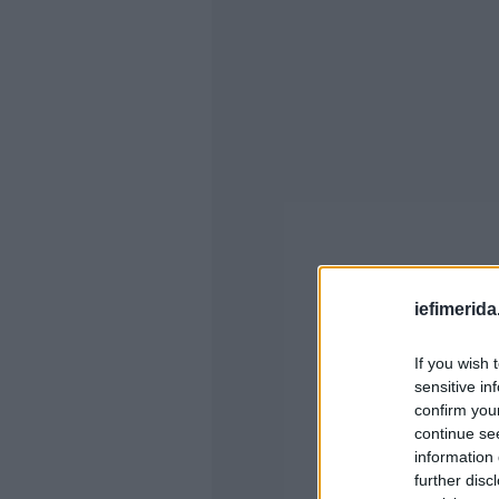
iefimerida
If you wish 
sensitive in
confirm you
continue se
information 
further disc