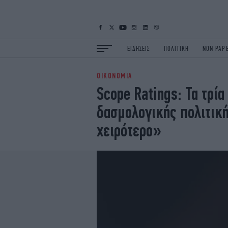
ΕΙΔΗΣΕΙΣ
ΠΟΛΙΤΙΚΗ
NON PAP
ΟΙΚΟΝΟΜΙΑ
ΕΙΔΗΣΕΙΣ
Π
Scope Ratings: Τα τρία
ΟΙΚΟΝΟΜΙΑ
Κ
δασμολογικής πολιτική
ΖΩΗ
Σ
ΠΟΛΗ
S
χειρότερο»
ΤΕΧΝΟΛΟΓΙΑ
Υ
EURO
G
iOPINIONS
i
OSCARS
T
NEWSLETTER