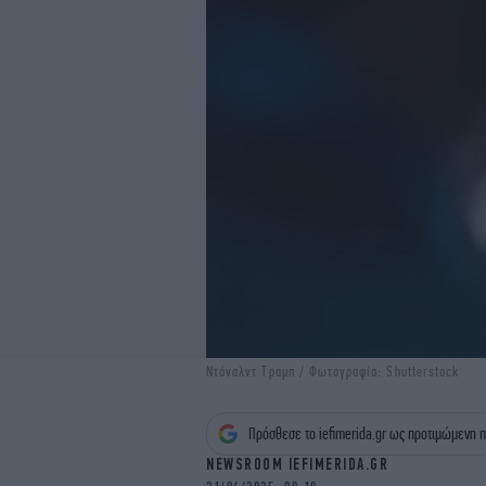
Ντόναλντ Τραμπ / Φωτογραφία: Shutterstock
Πρόσθεσε το iefimerida.gr ως προτιμώμενη π
NEWSROOM IEFIMERIDA.GR