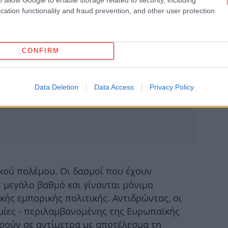
cation functionality and fraud prevention, and other user protection.
CONFIRM
Data Deletion
Data Access
Privacy Policy
ΗΠ
Αφο
«Α
κά
ικού πολέμου. Οι δασμοί που έχουν
 μεγάλο βαθμό και γίνονται μόνιμο
κής εμπορικής πολιτικής. Αντιδρώντας, οι
ξε
μίες - περιλαμβανομένης της Ευρωπαϊκής
ωρούν σε αντίμετρα με αποτέλεσμα τη