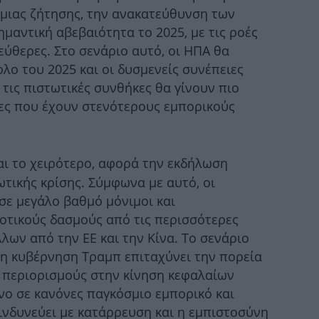
μιας ζήτησης, την ανακατεύθυνση των
μαντική αβεβαιότητα το 2025, με τις ροές
Π
ύθερες. Στο σενάριο αυτό, οι ΗΠΑ θα
λο του 2025 και οι δυσμενείς συνέπειες
τις πιστωτικές συνθήκες θα γίνουν πιο
ώρες που έχουν στενότερους εμπορικούς
1
άνθ
αι το χειρότερο, αφορά την εκδήλωση
τικής κρίσης. Σύμφωνα με αυτό, οι
Μο
σε μεγάλο βαθμό μόνιμοι και
ημ
οτικούς δασμούς από τις περισσότερες
λλων από την ΕΕ και την Κίνα. Το σενάριο
 η κυβέρνηση Τραμπ επιταχύνει την πορεία
 περιορισμούς στην κίνηση κεφαλαίων
κυ
μενο σε κανόνες παγκόσμιο εμπορικό και
νδυνεύει με κατάρρευση και η εμπιστοσύνη