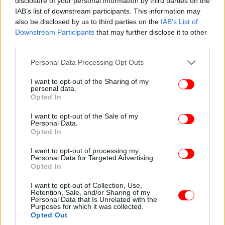
disclosure of your personal information by third parties on the
IAB’s list of downstream participants. This information may
also be disclosed by us to third parties on the
IAB’s List of
Downstream Participants
that may further disclose it to other
third parties.
Please note that this website/app uses one or more Google
Personal Data Processing Opt Outs
services and may gather and store information including but
not limited to your visit or usage behaviour. You may click to
I want to opt-out of the Sharing of my
personal data.
grant or deny consent to Google and its third-party tags to
Opted In
use your data for below specified purposes in below Google
consent section.
I want to opt-out of the Sale of my
Personal Data.
Opted In
I want to opt-out of processing my
Personal Data for Targeted Advertising.
Opted In
I want to opt-out of Collection, Use,
Retention, Sale, and/or Sharing of my
Personal Data that Is Unrelated with the
Purposes for which it was collected.
Opted Out