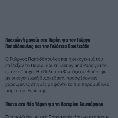
Πασχαλινή μαγεία στο Παρίσι για τον Γιώργο
Παπαδόπουλος και την Γαλάτεια Βασιλειάδη
Ο Γιώργος Παπαδόπουλος και η οικογένειά του
επέλεξαν το Παρίσι και τη Disneyland Paris για το
φετινό Πάσχα. Η «Πόλη του Φωτός» συνδυάστηκε
με οικογενειακή διασκέδαση, προσφέροντας
χαρούμενες στιγμές με φόντο το πιο παραμυθένιο
πάρκο της Ευρώπης.
Πάσχα στη Νέα Υόρκη για τη Κατερίνα Καινούργιου
Ένα πολύ ξεχωριστό Πάσχα επέλεξαν να περάσουν