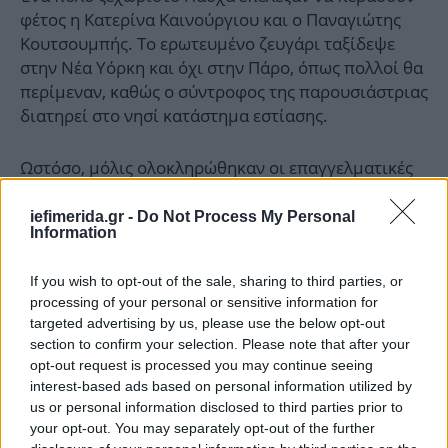
φέτος η Κατερίνα Καινούργιου και ο Παναγιώτης
Κουτσουμπής. Το ερωτευμένο ζευγάρι ταξίδεψε
στην Νέα Υόρκη και όχι στην Πάρο, όπως πολλοί θα
περίμεναν, καθώς ο σύντροφος της παρουσιάστριας
διατηρεί στο νησί κατάστημα εστίασης.
Ωστόσο, μόλις ολοκληρώθηκαν οι επαγγελματικές
υποχρεώσεις της Κατερίνας Καινούργιου,
ετοίμασαν βαλίτσες για την άλλη πλευρά του
iefimerida.gr -
Do Not Process My Personal
Information
Ατλαντικού.
If you wish to opt-out of the sale, sharing to third parties, or
processing of your personal or sensitive information for
targeted advertising by us, please use the below opt-out
section to confirm your selection. Please note that after your
opt-out request is processed you may continue seeing
interest-based ads based on personal information utilized by
us or personal information disclosed to third parties prior to
your opt-out. You may separately opt-out of the further