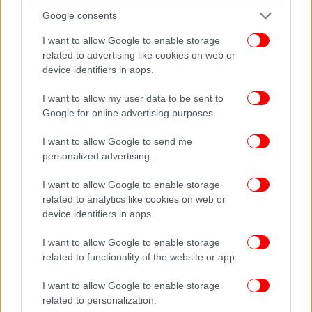
Google consents
I want to allow Google to enable storage
related to advertising like cookies on web or
device identifiers in apps.
I want to allow my user data to be sent to
Google for online advertising purposes.
I want to allow Google to send me
personalized advertising.
I want to allow Google to enable storage
«Μυστική» εξόρμηση για Ελένη Μενεγάκη και Μάκη
related to analytics like cookies on web or
Παντζόπουλο
device identifiers in apps.
I want to allow Google to enable storage
Η «βασίλισσα» της τηλεόρασης, Ελένη Μενεγάκη,
related to functionality of the website or app.
και ο Μάκης Παντζόπουλος ταξίδεψαν σε έναν
άγνωστο, εξωτικό προορισμό για τις ημέρες του
I want to allow Google to enable storage
Πάσχα. Η επιλογή τους παραμένει… μυστήριο, αλλά
related to personalization.