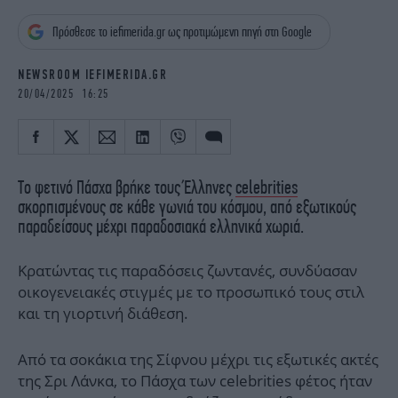
iBOOKS
ΖΩΔΙΑ
Πρόσθεσε το iefimerida.gr ως προτιμώμενη πηγή στη Google
OSCARS
THE OCEAN
MEDIA
ELAMEFORA
NEWSROOM IEFIMERIDA.GR
20/04/2025 16:25
NEWSLETTER
Το φετινό Πάσχα βρήκε τους Έλληνες
celebrities
σκορπισμένους σε κάθε γωνιά του κόσμου, από εξωτικούς
παραδείσους μέχρι παραδοσιακά ελληνικά χωριά.
Κρατώντας τις παραδόσεις ζωντανές, συνδύασαν
οικογενειακές στιγμές με το προσωπικό τους στιλ
και τη γιορτινή διάθεση.
Από τα σοκάκια της Σίφνου μέχρι τις εξωτικές ακτές
της Σρι Λάνκα, το Πάσχα των celebrities φέτος ήταν