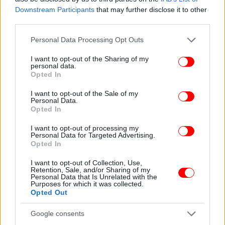
Downstream Participants
that may further disclose it to other
third parties.
Please note that this website/app uses one or more Google
Personal Data Processing Opt Outs
services and may gather and store information including but
not limited to your visit or usage behaviour. You may click to
I want to opt-out of the Sharing of my
personal data.
grant or deny consent to Google and its third-party tags to
Opted In
use your data for below specified purposes in below Google
consent section.
I want to opt-out of the Sale of my
Personal Data.
Opted In
I want to opt-out of processing my
Personal Data for Targeted Advertising.
Opted In
I want to opt-out of Collection, Use,
Retention, Sale, and/or Sharing of my
Personal Data that Is Unrelated with the
Purposes for which it was collected.
Opted Out
Google consents