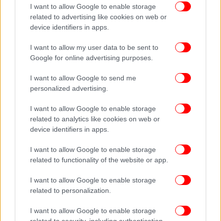
Τα μερίδια των προμηθευτών
I want to allow Google to enable storage
related to advertising like cookies on web or
Στο μέτωπο της λιανικής αγοράς, οι ισορροπίες
device identifiers in apps.
μεταξύ των προμηθευτών παραμένουν σχετικά
σταθερές,
με τη ΔΕΗ να διατηρεί την κυρίαρχη θέση
.
I want to allow my user data to be sent to
Google for online advertising purposes.
Τον Μάρτιο, το μερίδιό της διαμορφώθηκε στο
48,9%, ακολουθούμενη από τη Metlen με 21,8% και
I want to allow Google to send me
την ΗΡΩΝ με 9,6%. Μικρότερα αλλά αξιοσημείωτα
personalized advertising.
μερίδια κατέχουν η Enerwave (5,98%), η NRG
(3,93%), η «Φυσικό Αέριο» (3,36%), η ΖeniΘ (3,1%)
I want to allow Google to enable storage
και η Volton (1,16%).
related to analytics like cookies on web or
device identifiers in apps.
Η εικόνα διαφοροποιείται ανά επίπεδο τάσης. Στην
I want to allow Google to enable storage
υψηλή τάση, η ΔΕΗ εξακολουθεί να έχει σημαντική
related to functionality of the website or app.
παρουσία, αλλά ο ανταγωνισμός είναι εντονότερος,
με ισχυρή συμμετοχή ιδιωτών προμηθευτών και
I want to allow Google to enable storage
related to personalization.
πρωτοπόρο τη Metlen με 52,4%. Αντίθετα, στη
χαμηλή τάση -δηλαδή στη μαζική κατανάλωση των
I want to allow Google to enable storage
νοικοκυριών και μικρών επιχειρήσεων- η ΔΕΗ
related to security, including authentication