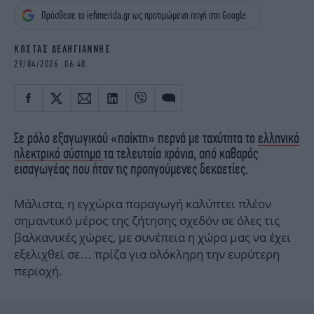
iBOOKS
ΖΩΔΙΑ
Πρόσθεσε το iefimerida.gr ως προτιμώμενη πηγή στη Google
OSCARS
THE OCEAN
MEDIA
ELAMEFORA
ΚΩΣΤΑΣ ΔΕΛΗΓΙΑΝΝΗΣ
29/04/2026 06:40
NEWSLETTER
Σε ρόλο εξαγωγικού «παίκτη» περνά με ταχύτητα το
ελληνικό
ηλεκτρικό σύστημα
τα τελευταία χρόνια, από καθαρός
εισαγωγέας που ήταν τις προηγούμενες δεκαετίες.
Μάλιστα, η εγχώρια παραγωγή καλύπτει πλέον
σημαντικό μέρος της ζήτησης σχεδόν σε όλες τις
βαλκανικές χώρες, με συνέπεια η χώρα μας να έχει
εξελιχθεί σε… πρίζα για ολόκληρη την ευρύτερη
περιοχή.