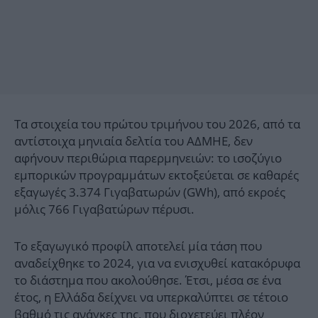
Τα στοιχεία του πρώτου τριμήνου του 2026, από τα
αντίστοιχα μηνιαία δελτία του ΑΔΜΗΕ, δεν
αφήνουν περιθώρια παρερμηνειών: το ισοζύγιο
εμπορικών προγραμμάτων εκτοξεύεται σε καθαρές
εξαγωγές 3.374 Γιγαβατωρών (GWh), από εκροές
μόλις 766 Γιγαβατώρων πέρυσι.
Το εξαγωγικό προφίλ αποτελεί μία τάση που
αναδείχθηκε το 2024, για να ενισχυθεί κατακόρυφα
το διάστημα που ακολούθησε. Έτσι, μέσα σε ένα
έτος, η Ελλάδα δείχνει να υπερκαλύπτει σε τέτοιο
βαθμό τις ανάγκες της, που διοχετεύει πλέον