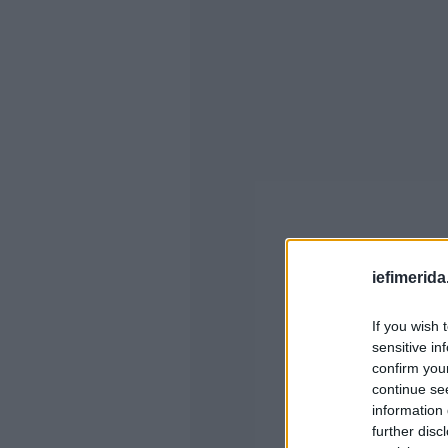
iefimerida
If you wish 
sensitive in
confirm you
continue se
information 
further disc