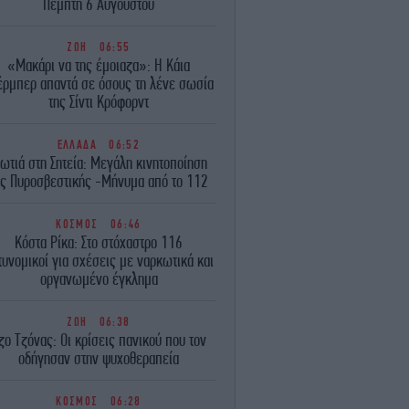
Πέμπτη 6 Αυγούστου
ΖΩΗ
06:55
«Μακάρι να της έμοιαζα»: Η Κάια
έρμπερ απαντά σε όσους τη λένε σωσία
της Σίντι Κρόφορντ
ΕΛΛΑΔΑ
06:52
ωτιά στη Σητεία: Μεγάλη κινητοποίηση
ης Πυροσβεστικής -Μήνυμα από το 112
ΚΟΣΜΟΣ
06:46
Κόστα Ρίκα: Στο στόχαστρο 116
τυνομικοί για σχέσεις με ναρκωτικά και
οργανωμένο έγκλημα
ΖΩΗ
06:38
ζο Τζόνας: Οι κρίσεις πανικού που τον
οδήγησαν στην ψυχοθεραπεία
ΚΟΣΜΟΣ
06:28