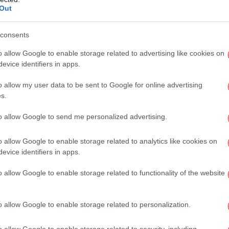
Out
α
ικά κυμαινόμενα
πράσινα τιμολόγια
, τα οποία
τάβασης στην κανονικότητα στην αγορά
consents
 μέτρα που ελήφθησαν κατά την περίοδο της
o allow Google to enable storage related to advertising like cookies on
ίσης του 2022-2023, όμως άρχισαν να
evice identifiers in apps.
ο 2024, έτος έντονων διακυμάνσεων στην
o allow my user data to be sent to Google for online advertising
αμόρφωση υψηλών τιμών τους καλοκαιρινούς
s.
ά και κατά το τέλος του χρόνου. Έτσι, ενώ
να τιμολόγια «αριθμούσαν» 4.140.451
to allow Google to send me personalized advertising.
Ζα
0,26%, στο τέλος του περασμένου έτους το
o allow Google to enable storage related to analytics like cookies on
 στο 58,66% και τον Ιανουάριο του 2026 το
evice identifiers in apps.
99.199 οικιακούς μετρητές, με απώλειες
Wa
o allow Google to enable storage related to functionality of the website
α
ένονται τα επικαιροποιημένα στοιχεία για
o allow Google to enable storage related to personalization.
 να διαπιστωθεί αν
ο πόλεμος στον Κόλπο
οδική τάση των μπλε τιμολογίων: Και τούτο
Νίσ
o allow Google to enable storage related to security, including