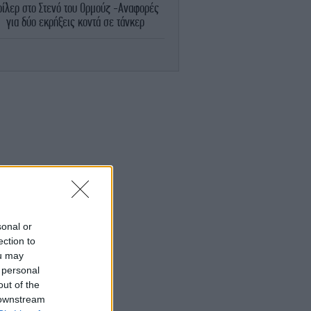
ρίλερ στο Στενό του Ορμούζ -Αναφορές
για δύο εκρήξεις κοντά σε τάνκερ
ΖΩΗ
06:21
ddy: Νέα ανατροπή με την αποφυλάκισή
του -Άλλαξε ξανά η ημερομηνία
ΚΟΣΜΟΣ
06:06
αμπ: «Μιλάμε με το Ιράν, προτιμώ μια
συμφωνία από έναν πόλεμο»
ΚΟΣΜΟΣ
05:45
Γουατεμάλα: Σταμάτησε η εκρηκτική
δραστηριότητα στο ηφαίστειο Φουέγο
-Επιστρέφουν οι 1.700 κάτοικοι που
sonal or
εκκενώθηκαν
ection to
ou may
ΚΟΣΜΟΣ
05:19
 personal
οκ στη Βόρεια Καρολίνα: Μακελειό σε
out of the
τι με τρεις νεκρούς, ανάμεσά τους και ο
 downstream
δράστης