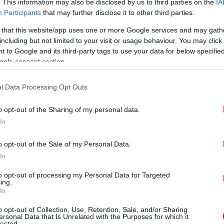
. This information may also be disclosed by us to third parties on the
IA
Participants
that may further disclose it to other third parties.
 that this website/app uses one or more Google services and may gath
Τ
including but not limited to your visit or usage behaviour. You may click 
 μερίδιο των σταθερών μπλε
 to Google and its third-party tags to use your data for below specifi
ς από τα πράσινα
ogle consent section.
l Data Processing Opt Outs
εία -με σημείο αναφοράς τον αριθμό των
ορ
ς των σταθερών
μπλε τιμολογίων
-με διάρκεια
o opt-out of the Sharing of my personal data.
ικιακούς μετρητές διπλασιάστηκε κατά το
In
ανουάριο του 2025 τα νοικοκυριά σε μπλε
,72% του συνόλου) και στο τέλος Δεκεμβρίου
o opt-out of the Sale of my Personal Data.
Λ
53.894 (ή 27,83% του συνόλου). Μάλιστα, το
In
λογίων συνεχίστηκε και τον Ιανουάριο του
to opt-out of processing my Personal Data for Targeted
 διαθέσιμα στοιχεία της Ρυθμιστικής Αρχής,
ing.
«Φ
In
χεται πλέον στο 28,53%. Με άλλα λόγια, τα
εις κέρδισαν» 828.536 νοικοκυριά τους
o opt-out of Collection, Use, Retention, Sale, and/or Sharing
ersonal Data that Is Unrelated with the Purposes for which it
lected.