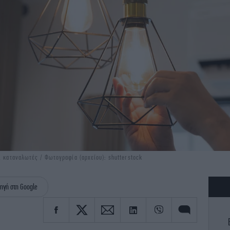
ι καταναλωτές / Φωτογραφία (αρχείου): shutterstock
ηγή στη Google