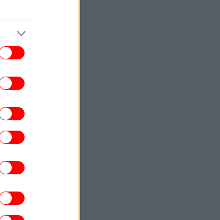
Πεζεσκιάν: «Η επικοινωνία με τον
νώτατο ηγέτη Μοτζτάμπα Χαμενεΐ είναι
πολύ δύσκολη αυτή τη στιγμή»
ΣΠΟΡ
02:17
Τένις-Τουρνουά Τορόντο: Εμφατική
πρεμιέρα για τη Σάκκαρη και πρόκριση
στους «32»
ΚΟΣΜΟΣ
01:38
λίζει το κόστος των «θωρηκτών Τραμπ»
-275 δισ. δολάρια για 15 πολεμικά
«τέρατα»
ΟΙΚΟΝΟΜΙΑ
01:14
ll Street: Κλείσιμο χωρίς κατεύθυνση,
ναμένοντας μια συμφωνία μεταξύ ΗΠΑ
και Ιράν
ΣΠΟΡ
00:44
τρουπ: «Όταν ισοφαριστήκαμε αρχίσαμε