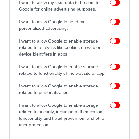
I want to allow my user data to be sent to
Google for online advertising purposes.
I want to allow Google to send me
Στην ενέργεια, ο Όμιλος ΓΕΚ ΤΕΡΝΑ υλοποιεί
personalized advertising.
πρωτοποριακές επενδύσεις στην παραγωγή και
αποθήκευση ενέργειας, ενώ αναπτύσσει κρίσιμες
I want to allow Google to enable storage
related to analytics like cookies on web or
ενεργειακές υποδομές εντός κι εκτός Ελλάδας. Οι
device identifiers in apps.
επενδύσεις και τα έργα του Ομίλου ενισχύουν την
ενεργειακή αυτονομία κι ασφάλεια της χώρας και
I want to allow Google to enable storage
οδηγούν σε πιο προσιτές τιμές ηλεκτρικής
related to functionality of the website or app.
ενέργειας. Επίσης, μέσω της θυγατρικής ΗΡΩΝ, ο
Όμιλος κατέχει ισχυρή θέση εκτός από την
I want to allow Google to enable storage
related to personalization.
ηλεκτροπαραγωγή και στην εμπορία ηλεκτρικής
ενέργειας και φυσικού αερίου, προσφέροντας
I want to allow Google to enable storage
πρωτοποριακές κι ανταγωνιστικές λύσεις σε
related to security, including authentication
χιλιάδες νοικοκυριά κι επιχειρήσεις.
functionality and fraud prevention, and other
user protection.
Την εμπιστοσύνη στις αναπτυξιακές προοπτικές της