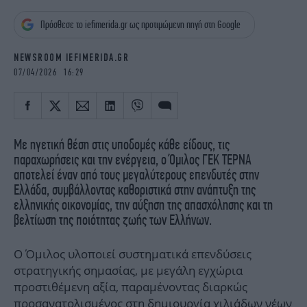
iBOOKS
ΖΩΔΙΑ
Πρόσθεσε το iefimerida.gr ως προτιμώμενη πηγή στη Google
OSCARS
THE OCEAN
MEDIA
ELAMEFORA
NEWSROOM IEFIMERIDA.GR
07/04/2026 16:29
NEWSLETTER
Με ηγετική θέση στις υποδομές κάθε είδους, τις
παραχωρήσεις και την ενέργεια, ο Όμιλος ΓΕΚ ΤΕΡΝΑ
αποτελεί έναν από τους μεγαλύτερους επενδυτές στην
Ελλάδα, συμβάλλοντας καθοριστικά στην ανάπτυξη της
ελληνικής οικονομίας, την αύξηση της απασχόλησης και τη
βελτίωση της ποιότητας ζωής των Ελλήνων.
Ο Όμιλος υλοποιεί συστηματικά επενδύσεις
στρατηγικής σημασίας, με μεγάλη εγχώρια
προστιθέμενη αξία, παραμένοντας διαρκώς
προσανατολισμένος στη δημιουργία χιλιάδων νέων