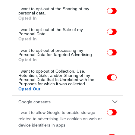
λογαριασμό τρίτων κι όχι μόνο δημόσια έργα. Το
services and may gather and store information including but
σύνολο των έργων της ΤΕΡΝΑ, του κατασκευαστικού
not limited to your visit or usage behaviour. You may click to
I want to opt-out of the Sharing of my
personal data.
βραχίονα του Ομίλου, εκτελούνται με μοναδική
grant or deny consent to Google and its third-party tags to
Opted In
αξιοπιστία, αρτιότητα και ταχύτητα, τόσο στην
use your data for below specified purposes in below Google
consent section.
Ελλάδα όσο και στο εξωτερικό, όπου η ΤΕΡΝΑ
I want to opt-out of the Sale of my
Personal Data.
αποτελεί τον καλύτερο πρεσβευτή του ελληνικού
Opted In
τεχνικού δυναμικού.
I want to opt-out of processing my
Personal Data for Targeted Advertising.
Opted In
I want to opt-out of Collection, Use,
Retention, Sale, and/or Sharing of my
Personal Data that Is Unrelated with the
Purposes for which it was collected.
Opted Out
Google consents
I want to allow Google to enable storage
related to advertising like cookies on web or
device identifiers in apps.