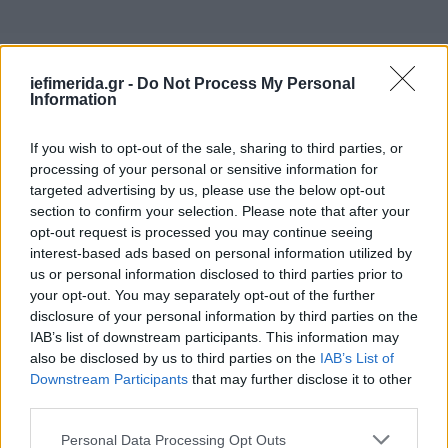
iefimerida.gr -
Do Not Process My Personal
Information
If you wish to opt-out of the sale, sharing to third parties, or
processing of your personal or sensitive information for
targeted advertising by us, please use the below opt-out
section to confirm your selection. Please note that after your
opt-out request is processed you may continue seeing
interest-based ads based on personal information utilized by
us or personal information disclosed to third parties prior to
your opt-out. You may separately opt-out of the further
disclosure of your personal information by third parties on the
IAB’s list of downstream participants. This information may
Στις κατασκευές, ο Όμιλος ΓΕΚ ΤΕΡΝΑ, διαθέτει ένα
also be disclosed by us to third parties on the
IAB’s List of
σημαντικό, ισορροπημένο και υγιές ανεκτέλεστο,
Downstream Participants
that may further disclose it to other
αποτελούμενο κυρίως από έργα που αφορούν ίδιες
third parties.
επενδύσεις του Ομίλου και ιδιωτικά έργα για
Please note that this website/app uses one or more Google
Personal Data Processing Opt Outs