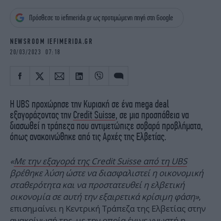
iBOOKS
ΖΩΔΙΑ
Πρόσθεσε το iefimerida.gr ως προτιμώμενη πηγή στη Google
OSCARS
THE OCEAN
MEDIA
ELAMEFORA
NEWSROOM IEFIMERIDA.GR
20/03/2023 07:18
NEWSLETTER
Η UBS προχώρησε την Κυριακή σε ένα mega deal
εξαγοράζοντας την
Credit Suisse
, σε μια προσπάθεια να
διασωθεί η τράπεζα που αντιμετώπιζε σοβαρά προβλήματα,
όπως ανακοινώθηκε από τις Αρχές της Ελβετίας.
«
Με την εξαγορά της Credit Suisse από τη UBS
βρέθηκε λύση ώστε να διασφαλιστεί η οικονομική
σταθερότητα και να προστατευθεί η ελβετική
οικονομία σε αυτή την εξαιρετικά κρίσιμη φάση»
,
επισημαίνει η Κεντρική Τράπεζα της Ελβετίας στην
ανακοίνωσή της, με την οποία έγινε γνωστή η