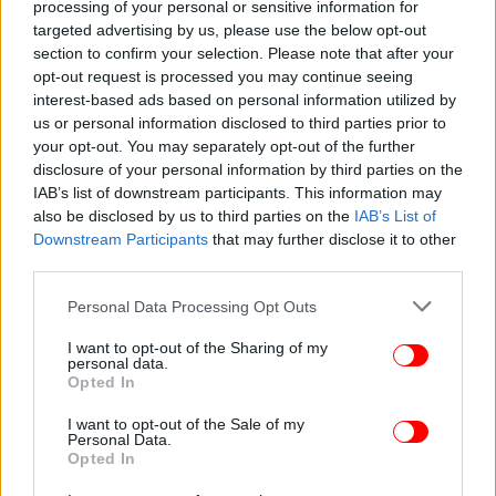
processing of your personal or sensitive information for
ως προς την κεφαλαιοποίηση και τη ρευστότητα,
targeted advertising by us, please use the below opt-out
και το αμερικανικό χρηματοπιστωτικό σύστημα
section to confirm your selection. Please note that after your
είναι ανθεκτικό»,
προσθέτουν.
opt-out request is processed you may continue seeing
interest-based ads based on personal information utilized by
us or personal information disclosed to third parties prior to
Το υπουργείο Οικονομικών των ΗΠΑ και η Fed
your opt-out. You may separately opt-out of the further
βρίσκονταν «σε στενή επαφή» με τους διεθνείς
disclosure of your personal information by third parties on the
ομολόγους τους για να υποστηρίξουν την
IAB’s list of downstream participants. This information may
επιχείρηση εξαγοράς.
also be disclosed by us to third parties on the
IAB’s List of
Downstream Participants
that may further disclose it to other
third parties.
Στο Λονδίνο, η βρετανική κυβέρνηση χαιρέτισε τις
ενέργειες των ελβετικών αρχών για τη διευκόλυνση
Please note that this website/app uses one or more Google
Personal Data Processing Opt Outs
εξαγοράς της Credit Suisse από τη UBS και
services and may gather and store information including but
not limited to your visit or usage behaviour. You may click to
I want to opt-out of the Sharing of my
διαβεβαίωσε ότι το βρετανικό τραπεζικό σύστημα
personal data.
grant or deny consent to Google and its third-party tags to
είναι «ασφαλές».
Opted In
use your data for below specified purposes in below Google
consent section.
I want to opt-out of the Sale of my
«Η βρετανική κυβέρνηση χαιρετίζει τις ενέργειες
Personal Data.
Opted In
των ελβετικών αρχών προς τη διευκόλυνση
εξαγοράς της Credit Suisse από τη UBS για την