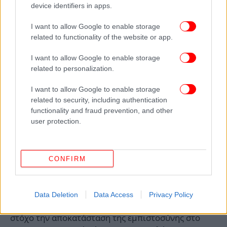
device identifiers in apps.
I want to allow Google to enable storage
related to functionality of the website or app.
I want to allow Google to enable storage
related to personalization.
I want to allow Google to enable storage
related to security, including authentication
functionality and fraud prevention, and other
user protection.
Η εξαγορά προκάλεσε τη συντονισμένη δράση των
ισχυρότερων τραπεζών
CONFIRM
Αμέσως μετά την αναγγελία εξαγοράς της Credit
Suisse από τη UBS, σε μια επιχείρηση που
Data Deletion
Data Access
Privacy Policy
ενορχηστρώθηκε από την ελβετική κυβέρνηση με
στόχο την αποκατάσταση της εμπιστοσύνης στο