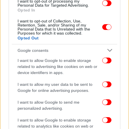
I want to opt-out of processing my
υποστήριξη της χρηματοπιστωτικής
Personal Data for Targeted Advertising.
Opted In
σταθερότητας»,
έγραψε στο Twitter ο υπουργός
Οικονομικών της Βρετανίας Τζέρεμι Χαντ.
«Η
I want to opt-out of Collection, Use,
Retention, Sale, and/or Sharing of my
Τράπεζα της Αγγλίας επιβεβαίωσε πως το
Personal Data that Is Unrelated with the
τραπεζικό σύστημα στο Ηνωμένο Βασίλειο είναι
Purposes for which it was collected.
Opted Out
ασφαλές, υγιές και κεφαλαιοποιημένο»
έγραψε,
επικαλούμενος σχετική ανακοίνωση της Τράπεζας
Google consents
της Αγγλίας.
I want to allow Google to enable storage
related to advertising like cookies on web or
device identifiers in apps.
I want to allow my user data to be sent to
Google for online advertising purposes.
I want to allow Google to send me
personalized advertising.
I want to allow Google to enable storage
related to analytics like cookies on web or