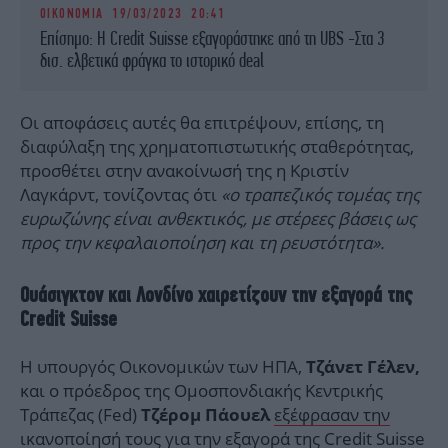
ΟΙΚΟΝΟΜΙΑ
19/03/2023 20:41
Επίσημο: Η Credit Suisse εξαγοράστηκε από τη UBS -Στα 3
δισ. ελβετικά φράγκα το ιστορικό deal
Οι αποφάσεις αυτές θα επιτρέψουν, επίσης, τη
διαφύλαξη της χρηματοπιστωτικής σταθερότητας,
προσθέτει στην ανακοίνωσή της η Κριστίν
Λαγκάρντ, τονίζοντας ότι
«ο τραπεζικός τομέας της
ευρωζώνης είναι ανθεκτικός, με στέρεες βάσεις ως
προς την κεφαλαιοποίηση και τη ρευστότητα».
Ουάσιγκτον και Λονδίνο χαιρετίζουν την εξαγορά της
Credit Suisse
Η υπουργός Οικονομικών των ΗΠΑ,
Τζάνετ Γέλεν,
και ο πρόεδρος της Ομοσπονδιακής Κεντρικής
Τράπεζας (Fed)
εξέφρασαν την
Τζέρομ Πάουελ
ικανοποίησή τους για την εξαγορά της Credit Suisse