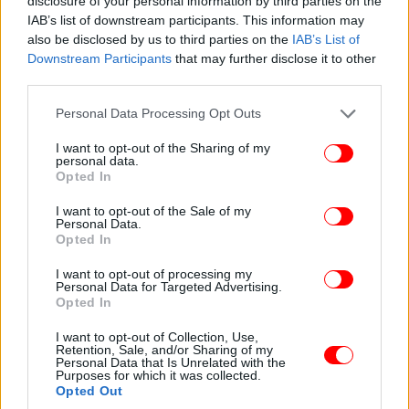
disclosure of your personal information by third parties on the
για το 2025, ελαφρώς υψηλότερο από το
IAB’s list of downstream participants. This information may
αναθεωρημένο εύρος πρόβλεψης των 440 έως 470
also be disclosed by us to third parties on the
IAB’s List of
εκατομμυρίων δολαρίων, καθώς συνεχίσαμε να
Downstream Participants
that may further disclose it to other
επιταχύνουμε τις εργασίες σε διάφορους μη
third parties.
κρίσιμους τομείς, ενώ προχωρήσαμε προληπτικά
Please note that this website/app uses one or more Google
Personal Data Processing Opt Outs
σε πρωτοβουλίες ελαχιστοποίησης του κινδύνου σε
services and may gather and store information including but
ολόκληρο το Έργο. Στις 31 Δεκεμβρίου 2025, το
not limited to your visit or usage behaviour. You may click to
I want to opt-out of the Sharing of my
σωρευτικό κεφάλαιο του έργου που επενδύθηκε
personal data.
grant or deny consent to Google and its third-party tags to
Opted In
στη φάση 2 της κατασκευής ανήλθε συνολικά σε 980
use your data for below specified purposes in below Google
2
εκατομμύρια δολάρια
.
consent section.
I want to opt-out of the Sale of my
Personal Data.
Opted In
I want to opt-out of processing my
Personal Data for Targeted Advertising.
Opted In
I want to opt-out of Collection, Use,
Retention, Sale, and/or Sharing of my
Personal Data that Is Unrelated with the
Purposes for which it was collected.
Opted Out