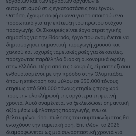
εργασιών και των εργασιών οργάνων &
αυτοματισμού στις εγκαταστάσεις του έργου.
Ωστόσο, έχουμε σαφή εικόνα για το απαιτούμενο
προσωπικό για την επίτευξη του πρώτου στόχου
παραγωγής. Οι Σκουριές είναι έργο στρατηγικής
σημασίας για την Eldorado, έργο που αναμένεται να
δημιουργήσει σημαντική παραγωγή χρυσού και
χαλκού και ισχυρές ταμειακές ροές για δεκαετίες,
παρέχοντας παράλληλα διαρκή οικονομικά οφέλη
στην Ελλάδα. Πέρα από τις Σκουριές, είμαστε εξίσου
ενθουσιασμένοι με την πρόοδο στην Ολυμπιάδα,
όπου η επέκταση του μύλου σε 650.000 τόνους
ετησίως από 500.000 τόνους ετησίως προχωρά
προς την ολοκλήρωσή της αργότερα τη φετινή
χρονιά. Αυτό αναμένεται να ξεκλειδώσει σημαντική
αξία μέσω υψηλότερης παραγωγής, ενώ οι
βελτιωμένοι όροι πώλησης του συμπυκνώματος θα
ενισχύουν την ταμειακή ροή. Επιπλέον, το 2026
διαμορφώνεται ως μια συναρπαστική χρονιά για