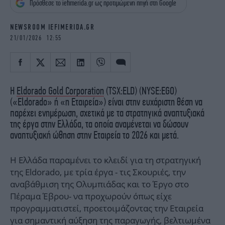
Πρόσθεσε το iefimerida.gr ως προτιμώμενη πηγή στη Google
iBOOKS
ΖΩΔΙΑ
OSCARS
THE OCEAN
NEWSROOM IEFIMERIDA.GR
MEDIA
ELAMEFORA
21/01/2026 12:55
NEWSLETTER
Η
Eldorado Gold Corporation
(TSX:ELD) (NYSE:EGO)
(«Eldorado» ή «η Εταιρεία») είναι στην ευχάριστη θέση να
παρέχει ενημέρωση, σχετικά με τα στρατηγικά αναπτυξιακά
της έργα στην Ελλάδα, τα οποία αναμένεται να δώσουν
αναπτυξιακή ώθηση στην Εταιρεία το 2026 και μετά.
Η Ελλάδα παραμένει το κλειδί για τη στρατηγική
της Eldorado, με τρία έργα - τις Σκουριές, την
αναβάθμιση της Ολυμπιάδας και το Έργο στο
Πέραμα Έβρου- να προχωρούν όπως είχε
προγραμματιστεί, προετοιμάζοντας την Εταιρεία
για σημαντική αύξηση της παραγωγής, βελτιωμένα