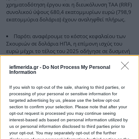
χρηματοδότηση έργου και η διευκόλυνση ΤΑΑ (RRF)
συνολικού ύψους 680,4 εκατομμυρίων ευρώ (798,9
εκατομμύρια δολάρια) έχουν αναληφθεί πλήρως.
Παρότι αναφέρουμε το κόστος κεφαλαίου των
Σκουριών σε δολάρια ΗΠΑ, η επίμονη ισχύς του
ευρώ μέχρι το τέλος του 2025 οδήγησε σε δυσμενή
συναλλαγματική επίδραση, που εκτιμάται να
ανέλθει σε περίπου 43 εκατομμύρια δολάρια (μέχρι
iefimerida.gr -
Do Not Process My Personal
Information
την εμπορική παραγωγή). Ο αντίκτυπος στα
ταμειακά μας υπόλοιπα μετριάστηκε σημαντικά
If you wish to opt-out of the sale, sharing to third parties, or
μέσω συναλλαγματικών κερδών ύψους περίπου 20
processing of your personal or sensitive information for
εκατομμυρίων δολαρίων από τα ταμειακά
targeted advertising by us, please use the below opt-out
διαθέσιμα σε ευρώ έως το τέλος του 2025.
section to confirm your selection. Please note that after your
opt-out request is processed you may continue seeing
Το κεφάλαιο του έργου ανήλθε συνολικά σε
interest-based ads based on personal information utilized by
2
us or personal information disclosed to third parties prior to
περίπου 137 εκατομμύρια δολάρια
το 4ο τρίμηνο
your opt-out. You may separately opt-out of the further
2
του 2025 και περίπου 475 εκατομμύρια δολάρια