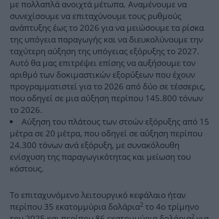
με πολλαπλά ανοιχτά μέτωπα. Αναμένουμε να
συνεχίσουμε να επιταχύνουμε τους ρυθμούς
ανάπτυξης έως το 2026 για να μειώσουμε τα ρίσκα
της υπόγεια παραγωγής και να διευκολύνουμε την
ταχύτερη αύξηση της υπόγειας εξόρυξης το 2027.
Αυτό θα μας επιτρέψει επίσης να αυξήσουμε τον
αριθμό των δοκιμαστικών εξορύξεων που έχουν
προγραμματιστεί για το 2026 από δύο σε τέσσερις,
που οδηγεί σε μια αύξηση περίπου 145.800 τόνων
το 2026.
Αύξηση του πλάτους των στοών εξόρυξης από 15
μέτρα σε 20 μέτρα, που οδηγεί σε αύξηση περίπου
24.300 τόνων ανά εξόρυξη, με συνακόλουθη
ενίσχυση της παραγωγικότητας και μείωση του
κόστους.
Το επιταχυνόμενο λειτουργικό κεφάλαιο ήταν
2
περίπου 35 εκατομμύρια δολάρια
το 4ο τρίμηνο
2
του 2025 και περίπου 86 εκατομμύρια δολάρια
για