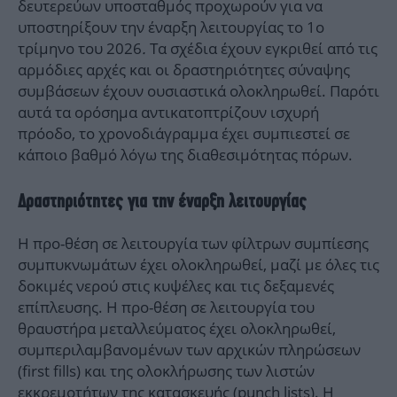
δευτερεύων υποσταθμός προχωρούν για να
υποστηρίξουν την έναρξη λειτουργίας το 1ο
τρίμηνο του 2026
.
Τα σχέδια έχουν εγκριθεί από τις
αρμόδιες αρχές και οι δραστηριότητες σύναψης
συμβάσεων έχουν ουσιαστικά ολοκληρωθεί. Παρότι
αυτά τα ορόσημα αντικατοπτρίζουν ισχυρή
πρόοδο, το χρονοδιάγραμμα έχει συμπιεστεί σε
κάποιο βαθμό λόγω της διαθεσιμότητας πόρων.
Δραστηριότητες για την έναρξη λειτουργίας
Η προ-θέση σε λειτουργία των φίλτρων συμπίεσης
συμπυκνωμάτων έχει ολοκληρωθεί, μαζί με όλες τις
δοκιμές νερού στις κυψέλες και τις δεξαμενές
επίπλευσης. Η προ-θέση σε λειτουργία του
θραυστήρα μεταλλεύματος έχει ολοκληρωθεί,
συμπεριλαμβανομένων των αρχικών πληρώσεων
(first fills) και της ολοκλήρωσης των λιστών
εκκρεμοτήτων της κατασκευής (punch lists). Η