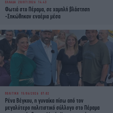
ΕΛΛΑΔΑ
20/07/2026 14:43
iBOOKS
ΖΩΔΙΑ
Φωτιά στο Πέραμα, σε χαμηλή βλάστηση
OSCARS
THE OCEAN
-Σηκώθηκαν εναέρια μέσα
MEDIA
ELAMEFORA
NEWSLETTER
ΠΟΛΙΤΙΚΗ
15/06/2026 07:02
Ρένα Βέγκου, η γυναίκα πίσω από τον
μεγαλύτερο πολιτιστικό σύλλογο στο Πέραμα