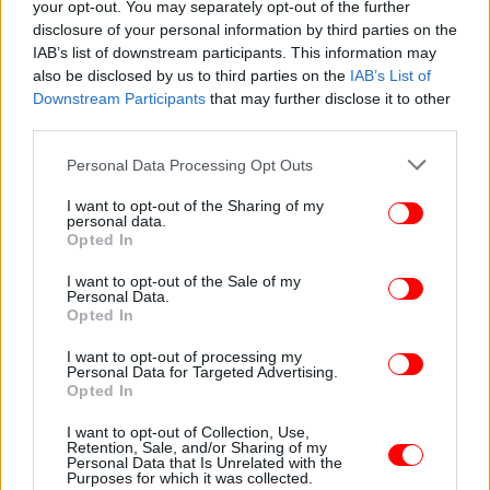
your opt-out. You may separately opt-out of the further
τραυματίστηκε ελαφρά 29χρονος
disclosure of your personal information by third parties on the
IAB’s list of downstream participants. This information may
also be disclosed by us to third parties on the
IAB’s List of
Downstream Participants
that may further disclose it to other
third parties.
Please note that this website/app uses one or more Google
Personal Data Processing Opt Outs
services and may gather and store information including but
not limited to your visit or usage behaviour. You may click to
I want to opt-out of the Sharing of my
personal data.
grant or deny consent to Google and its third-party tags to
Opted In
use your data for below specified purposes in below Google
consent section.
I want to opt-out of the Sale of my
Personal Data.
Opted In
I want to opt-out of processing my
ΕΛΛΑΔΑ
06/02/2026 13:24
Personal Data for Targeted Advertising.
Χαρδαλιάς: Κάθε σύνθετο ζήτημα απαιτεί
Opted In
σοβαρή, καθημερινή ενασχόληση, όχι
I want to opt-out of Collection, Use,
αποσπασματικές ή πρόχειρες αποφάσεις
Retention, Sale, and/or Sharing of my
Personal Data that Is Unrelated with the
Purposes for which it was collected.