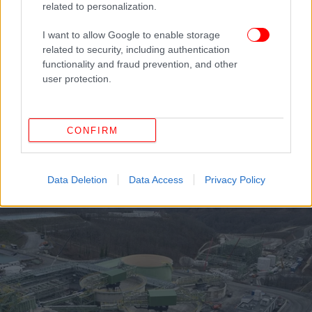
related to personalization.
I want to allow Google to enable storage
related to security, including authentication
functionality and fraud prevention, and other
user protection.
ΕΛΛΑΔΑ
21/01/2026 20:52
Κακοκαιρία: Έγειρε δεξαμενόπλοιο στο Πέραμα
CONFIRM
μετά από εισροή υδάτων -Κινητοποιήθηκε το
Λιμενικό [βίντεο]
Data Deletion
Data Access
Privacy Policy