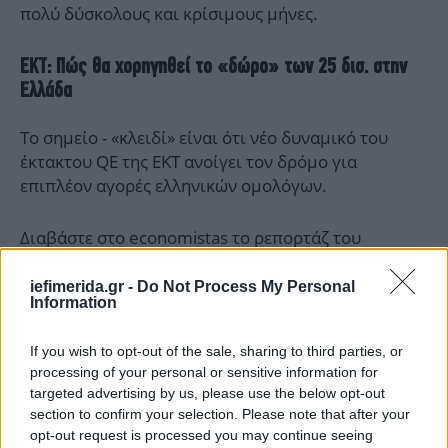
πολύ δύσκολους και κρίσιμους μήνες.
ΕΚΤ: Πώς θα χορηγηθεί το «δώρο» των 25 δισ. στην
Ελλάδα
Το σημείο - «κλειδί» είναι ότι νέο δυναμικό του
έκτακτου QE της ΕΚΤ ανοίγει τον δρόμο για
επιπλέον αγορές ελληνικών ομολόγων.
Διαβάστε στο economistas το ρεπορτάζ του
Γιώργου Παππού
για το «δώρο» ύψους 25 δισ. της
ΕΚΤ προς την Ελλάδα.
iefimerida.gr -
Do Not Process My Personal
Information
If you wish to opt-out of the sale, sharing to third parties, or
processing of your personal or sensitive information for
targeted advertising by us, please use the below opt-out
section to confirm your selection. Please note that after your
opt-out request is processed you may continue seeing