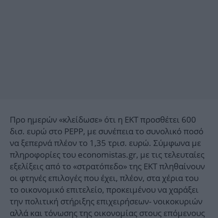
Προ ημερών «κλείδωσε» ότι η ΕΚΤ προσθέτει 600
δισ. ευρώ στο PEPP, με συνέπεια το συνολικό ποσό
να ξεπερνά πλέον το 1,35 τρισ. ευρώ. Σύμφωνα με
πληροφορίες του economistas.gr, με τις τελευταίες
εξελίξεις από το «στρατόπεδο» της ΕΚΤ πληθαίνουν
οι φτηνές επιλογές που έχει, πλέον, στα χέρια του
το οικονομικό επιτελείο, προκειμένου να χαράξει
την πολιτική στήριξης επιχειρήσεων- νοικοκυριών
αλλά και τόνωσης της οικονομίας στους επόμενους