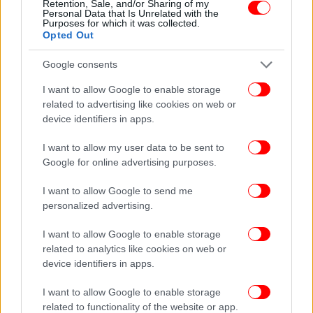
Retention, Sale, and/or Sharing of my
πρώτοι όλες τις ειδήσεις
Personal Data that Is Unrelated with the
Purposes for which it was collected.
Opted Out
Δείτε όλες τις τελευταίες
Ειδήσεις
από την Ελλάδα και τον Κόσμο,
στο
Google consents
I want to allow Google to enable storage
ΔΙΑΒΑΣΤΕ ΠΕΡΙΣΣΟΤΕΡΑ
ΕΚΤ
ΚΡΙΣΤΊΝ ΛΑΓΚΆΡΝΤ
ΚΟΡΩΝΟΪΌΣ
related to advertising like cookies on web or
ΠΑΝΔΗΜΊΑ
ΕΛΛΗΝΙΚΉ ΟΙΚΟΝΟΜΊΑ
ΥΠΟΥΡΓΕΊΟ ΟΙΚΟΝΟΜΙΚΏΝ
device identifiers in apps.
ΕΛΛΗΝΙΚΆ ΟΜΌΛΟΓΑ
ΟΜΌΛΟΓΑ
I want to allow my user data to be sent to
Google for online advertising purposes.
I want to allow Google to send me
personalized advertising.
I want to allow Google to enable storage
related to analytics like cookies on web or
device identifiers in apps.
I want to allow Google to enable storage
related to functionality of the website or app.