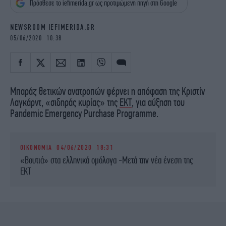
Πρόσθεσε το iefimerida.gr ως προτιμώμενη πηγή στη Google
iBOOKS
ΖΩΔΙΑ
OSCARS
THE OCEAN
NEWSROOM IEFIMERIDA.GR
MEDIA
ELAMEFORA
05/06/2020 10:38
NEWSLETTER
Μπαράζ θετικών ανατροπών φέρνει η απόφαση της Κριστίν
Λαγκάρντ, «σιδηράς κυρίας» της
ΕΚΤ
, για αύξηση του
Pandemic Emergency Purchase Programme.
ΟΙΚΟΝΟΜΙΑ
04/06/2020 18:31
«Βουτιά» στα ελληνικά ομόλογα -Μετά την νέα ένεση της
ΕΚΤ