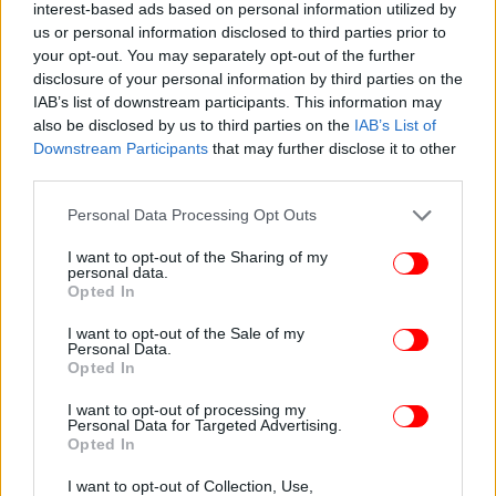
interest-based ads based on personal information utilized by
us or personal information disclosed to third parties prior to
your opt-out. You may separately opt-out of the further
disclosure of your personal information by third parties on the
IAB’s list of downstream participants. This information may
also be disclosed by us to third parties on the
IAB’s List of
Downstream Participants
that may further disclose it to other
third parties.
Please note that this website/app uses one or more Google
Personal Data Processing Opt Outs
services and may gather and store information including but
not limited to your visit or usage behaviour. You may click to
I want to opt-out of the Sharing of my
personal data.
grant or deny consent to Google and its third-party tags to
Opted In
use your data for below specified purposes in below Google
consent section.
I want to opt-out of the Sale of my
Personal Data.
Opted In
ΠΕΡΙΣΣΟΤΕΡΑ ΒΙΝΤΕΟ
I want to opt-out of processing my
Personal Data for Targeted Advertising.
Opted In
Ακολουθήστε το
στο Google News
και μάθετε
I want to opt-out of Collection, Use,