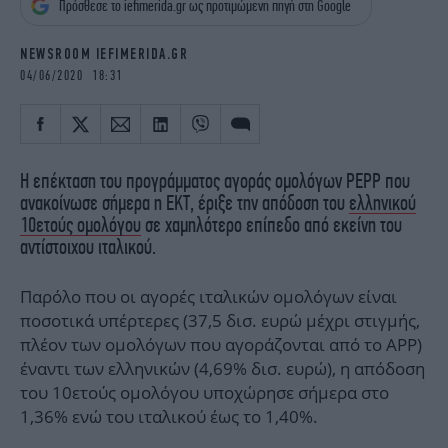
Πρόσθεσε το iefimerida.gr ως προτιμώμενη πηγή στη Google
iBOOKS
ΖΩΔΙΑ
OSCARS
THE OCEAN
NEWSROOM IEFIMERIDA.GR
MEDIA
ELAMEFORA
04/06/2020 18:31
NEWSLETTER
Η επέκταση του προγράμματος αγοράς ομολόγων PEPP που
ανακοίνωσε σήμερα η ΕΚΤ, έριξε την απόδοση του
ελληνικού
10ετούς ομολόγου
σε χαμηλότερο επίπεδο από εκείνη του
αντίστοιχου ιταλικού.
Παρόλο που οι αγορές ιταλικών ομολόγων είναι
ποσοτικά υπέρτερες (37,5 δισ. ευρώ μέχρι στιγμής,
πλέον των ομολόγων που αγοράζονται από το ΑΡΡ)
έναντι των ελληνικών (4,69% δισ. ευρώ), η απόδοση
του 10ετούς ομολόγου υποχώρησε σήμερα στο
1,36% ενώ του ιταλικού έως το 1,40%.