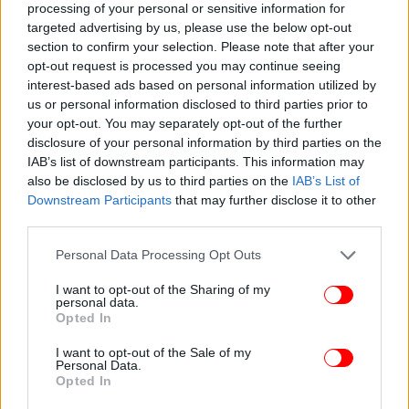
processing of your personal or sensitive information for
targeted advertising by us, please use the below opt-out
section to confirm your selection. Please note that after your
opt-out request is processed you may continue seeing
interest-based ads based on personal information utilized by
us or personal information disclosed to third parties prior to
your opt-out. You may separately opt-out of the further
disclosure of your personal information by third parties on the
IAB’s list of downstream participants. This information may
also be disclosed by us to third parties on the
IAB’s List of
Downstream Participants
that may further disclose it to other
third parties.
Please note that this website/app uses one or more Google
Personal Data Processing Opt Outs
Η άνοδος του ευρώ αποδίδεται στο νέο πακέτο
services and may gather and store information including but
μέτρων της ΕΚΤ, και στην συγκρατημένη αισιοδοξία,
not limited to your visit or usage behaviour. You may click to
I want to opt-out of the Sharing of my
η οποία παγιώνεται στην επενδυτική κοινότητα για
personal data.
grant or deny consent to Google and its third-party tags to
Opted In
την ανάκαμψη της παγκόσμιας οικονομίας μετά το
use your data for below specified purposes in below Google
σοκ που προκάλεσε η πανδημία.
consent section.
I want to opt-out of the Sale of my
Personal Data.
Opted In
Η ενδεικτική τιμή για την ισοτιμία ευρώ-δολαρίου