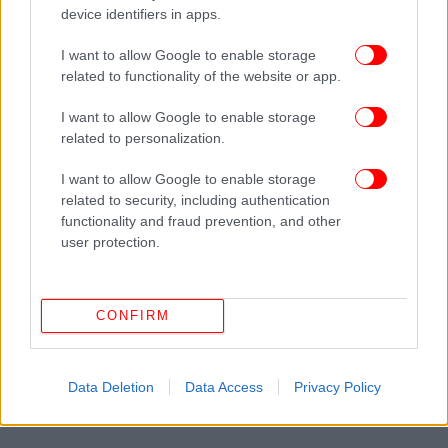
device identifiers in apps.
I want to allow Google to enable storage
related to functionality of the website or app.
ΠΕΡΙΣΣΟΤΕΡΑ ΒΙΝΤΕΟ
I want to allow Google to enable storage
related to personalization.
I want to allow Google to enable storage
Ακολουθήστε το
στο Google News
και μάθετε
related to security, including authentication
πρώτοι όλες τις ειδήσεις
functionality and fraud prevention, and other
user protection.
Δείτε όλες τις τελευταίες
Ειδήσεις
από την Ελλάδα και τον Κόσμο,
στο
CONFIRM
ΔΙΑΒΑΣΤΕ ΠΕΡΙΣΣΟΤΕΡΑ
ΕΛΛΗΝΙΚΆ ΟΜΌΛΟΓΑ
ΕΚΤ
ΠΑΚΈΤΟ
ΣΤΉΡΙΞΗΣ
ΔΕΚΑΕΤΈΣ ΟΜΌΛΟΓΟ
Data Deletion
Data Access
Privacy Policy