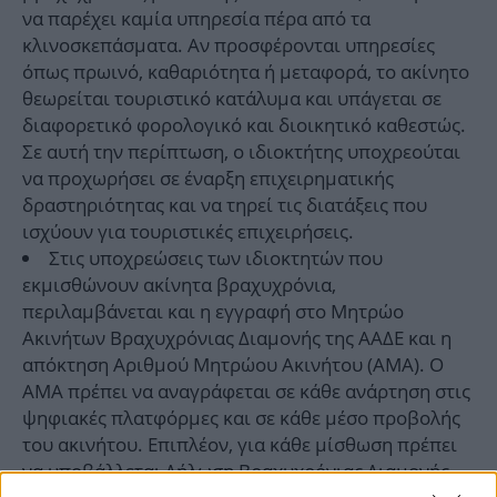
να παρέχει καμία υπηρεσία πέρα από τα
κλινοσκεπάσματα. Αν προσφέρονται υπηρεσίες
όπως πρωινό, καθαριότητα ή μεταφορά, το ακίνητο
θεωρείται τουριστικό κατάλυμα και υπάγεται σε
διαφορετικό φορολογικό και διοικητικό καθεστώς.
Σε αυτή την περίπτωση, ο ιδιοκτήτης υποχρεούται
να προχωρήσει σε έναρξη επιχειρηματικής
δραστηριότητας και να τηρεί τις διατάξεις που
ισχύουν για τουριστικές επιχειρήσεις.
Στις υποχρεώσεις των ιδιοκτητών που
εκμισθώνουν ακίνητα βραχυχρόνια,
περιλαμβάνεται και η εγγραφή στο Μητρώο
Ακινήτων Βραχυχρόνιας Διαμονής της ΑΑΔΕ και η
απόκτηση Αριθμού Μητρώου Ακινήτου (ΑΜΑ). Ο
ΑΜΑ πρέπει να αναγράφεται σε κάθε ανάρτηση στις
ψηφιακές πλατφόρμες και σε κάθε μέσο προβολής
του ακινήτου. Επιπλέον, για κάθε μίσθωση πρέπει
να υποβάλλεται Δήλωση Βραχυχρόνιας Διαμονής,