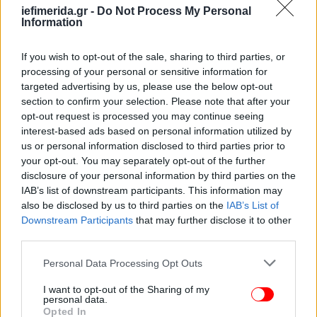
ενώ τα έσοδα φορολογούνται ανάλογα με τον
iefimerida.gr -
Do Not Process My Personal
αριθμό των ακινήτων που εκμισθώνονται.
Information
Για εισοδήματα από έως δύο ακίνητα που
πληρούν τις προϋποθέσεις, ο φόρος υπολογίζεται
If you wish to opt-out of the sale, sharing to third parties, or
ως εισόδημα από ακίνητη περιουσία. Αντίθετα, αν
processing of your personal or sensitive information for
εκμισθώνονται τρία ή περισσότερα ακίνητα, το
targeted advertising by us, please use the below opt-out
εισόδημα φορολογείται ως επιχειρηματική
section to confirm your selection. Please note that after your
opt-out request is processed you may continue seeing
δραστηριότητα. Σε αυτή την περίπτωση, ο
interest-based ads based on personal information utilized by
ιδιοκτήτης υποχρεούται να κάνει έναρξη
us or personal information disclosed to third parties prior to
επιχειρηματικής δραστηριότητας και να υπαχθεί
your opt-out. You may separately opt-out of the further
ενδεχομένως σε ΦΠΑ 13%.
disclosure of your personal information by third parties on the
Διαχειριστής Ακινήτου Βραχυχρόνιας Μίσθωσης,
IAB’s list of downstream participants. This information may
μπορεί να είναι ο ίδιος ο ιδιοκτήτης, ο
also be disclosed by us to third parties on the
IAB’s List of
επικαρπωτής του ακινήτου, ένας υπεκμισθωτής με
Downstream Participants
that may further disclose it to other
third parties.
σύμβαση που του παρέχει δικαίωμα υπεκμίσθωσης
ή τρίτο φυσικό ή νομικό πρόσωπο που έχει
Please note that this website/app uses one or more Google
Personal Data Processing Opt Outs
αναλάβει τη διαχείριση. Στην τελευταία περίπτωση,
services and may gather and store information including but
περιλαμβάνονται ειδικές κατηγορίες, όπως
not limited to your visit or usage behaviour. You may click to
I want to opt-out of the Sharing of my
personal data.
κηδεμόνες κληρονομιάς, εκτελεστές διαθηκών και
grant or deny consent to Google and its third-party tags to
Opted In