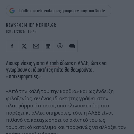
iBOOKS
ΖΩΔΙΑ
Πρόσθεσε το iefimerida.gr ως προτιμώμενη πηγή στη Google
OSCARS
THE OCEAN
MEDIA
ELAMEFORA
NEWSROOM IEFIMERIDA.GR
03/01/2025 10:43
NEWSLETTER
Διευκρινίσεις για τα
Airbnb
έδωσε η ΑΑΔΕ, ώστε να
γνωρίσουν οι ιδιοκτήτες πότε θα θεωρούνται
«επιχειρηματίες».
«Από την καλή του την καρδιά» και ως ένδειξη
φιλοξενίας, αν ένας ιδιοκτήτης γράψει στην
πλατφόρμα ότι εκτός από κλινοσκεπάσματα
παρέχει κι άλλες υπηρεσίες, τότε η ΑΑΔΕ είναι
πιθανό να καταχωρήσει το ακίνητό του ως
τουριστικό κατάλυμα και προφανώς να αλλάξει τον