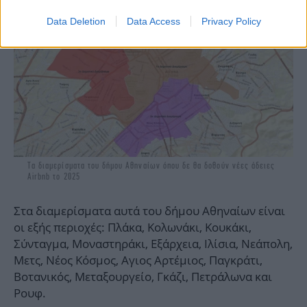
Data Deletion
Data Access
Privacy Policy
Τα διαμερίσματα του δήμου Αθηναίων όπου δε θα δοθούν νέες άδειες
Airbnb το 2025
Στα διαμερίσματα αυτά του δήμου Αθηναίων είναι
οι εξής περιοχές: Πλάκα, Κολωνάκι, Κουκάκι,
Σύνταγμα, Μοναστηράκι, Εξάρχεια, Ιλίσια, Νεάπολη,
Μετς, Νέος Κόσμος, Αγιος Αρτέμιος, Παγκράτι,
Βοτανικός, Μεταξουργείο, Γκάζι, Πετράλωνα και
Ρουφ.