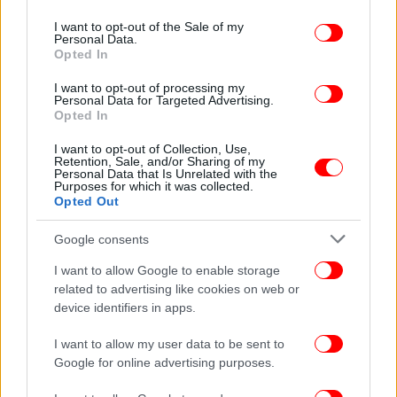
use your data for below specified purposes in below Google
νόμιμοι εκπρόσωποι. Ο διαχειριστής είναι
consent section.
υπεύθυνος για την εγγραφή του ακινήτου στο
I want to opt-out of the Sale of my
Personal Data.
Μητρώο Ακινήτων Βραχυχρόνιας Διαμονής της
Opted In
ΑΑΔΕ, τη λήψη Αριθμού Μητρώου Ακινήτου (ΑΜΑ)
I want to opt-out of processing my
και την υποβολή δηλώσεων βραχυχρόνιας
Personal Data for Targeted Advertising.
διαμονής. Τα στοιχεία αυτά πρέπει να εμφανίζονται
Opted In
σε όλες τις πλατφόρμες ή άλλα μέσα προβολής του
I want to opt-out of Collection, Use,
ακινήτου. Εάν το ακίνητο εκμισθώνεται τμηματικά
Retention, Sale, and/or Sharing of my
Personal Data that Is Unrelated with the
(π.χ., δωμάτια ξεχωριστά), ο διαχειριστής οφείλει
Purposes for which it was collected.
να εξασφαλίσει ξεχωριστό ΑΜΑ για κάθε τμήμα.
Opted Out
Σημαντικό είναι ότι, σε περίπτωση που ο
διαχειριστής είναι τρίτο πρόσωπο, απαιτείται η
Google consents
υποβολή δήλωσης από τον ιδιοκτήτη που
I want to allow Google to enable storage
παραχωρεί το δικαίωμα διαχείρισης, αναγράφοντας
related to advertising like cookies on web or
τον Αριθμό Ταυτότητας Ακινήτου (ΑΤΑΚ). Η
device identifiers in apps.
ορθότητα των στοιχείων που καταχωρεί ο
I want to allow my user data to be sent to
διαχειριστής στο μητρώο είναι κρίσιμη, καθώς σε
Google for online advertising purposes.
περίπτωση ελέγχου, αυτός φέρει την ευθύνη να
προσκομίσει όλα τα νομιμοποιητικά έγγραφα που