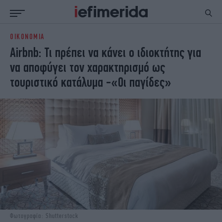
ΟΙΚΟΝΟΜΙΑ
ΕΙΔΗΣΕΙΣ
ΠΟΛΙΤΙΚΗ
Airbnb: Τι πρέπει να κάνει ο ιδιοκτήτης για
NON PAPER
ΕΛΛΑΔΑ
να αποφύγει τον χαρακτηρισμό ως
ΟΙΚΟΝΟΜΙΑ
ΚΟΣΜΟΣ
τουριστικό κατάλυμα -«Οι παγίδες»
ΠΟΛΙΤΙΣΜΟΣ
ΠΑΝΕΛΛΗΝΙΕΣ
ΖΩΗ
ΣΠΟΡ
ΓΥΝΑΙΚΑ
ENGLISH EDITION
ΠΟΛΗ
STORIES
ΕΚΛΟΓΕΣ
TRAVEL
ΤΕΧΝΟΛΟΓΙΑ
ΥΓΕΙΑ
DESIGN
ΟΛΥΜΠΙΑΚΟΙ ΑΓΩΝΕΣ
EURO
GREEN
PODCAST
iAUTOKINITO
iOPINIONS
iGASTRONOMIE
Φωτογραφία: Shutterstock