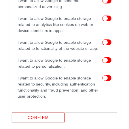
I want to allow Google to send me
τεκμηριώνουν τη διαχείριση. Επίσης, ο
personalized advertising.
διαχειριστής έχει τη δυνατότητα να διορθώσει λάθη
ή να τροποποιήσει δεδομένα έως την
I want to allow Google to enable storage
related to analytics like cookies on web or
οριστικοποίηση του μητρώου, η οποία πρέπει να
device identifiers in apps.
πραγματοποιείται μέχρι την 28η Φεβρουαρίου του
επόμενου έτους.
I want to allow Google to enable storage
related to functionality of the website or app.
2025, έτος χωρίς νέες άδειες για τις περιοχές που
I want to allow Google to enable storage
κινδυνεύουν με κορεσμό
related to personalization.
Υπενθυμίζεται ότι σύμφωνα με πρόσφατη απόφαση
I want to allow Google to enable storage
της κυβέρνησης, από την 1η Ιανουαρίου 2025 έως
related to security, including authentication
την 31η Δεκεμβρίου 2025 έχει μπει απαγορευτικό
functionality and fraud prevention, and other
στις νέες άδειες για Airbnb για ακίνητα που
user protection.
βρίσκονται στο 1ο, 2ο και 3ο Δημοτικό Διαμέρισμα
του Δήμου Αθηναίων με αποτέλεσμα να μην
υπάρχει η δυνατότητα εγγραφής στο Μητρώο
CONFIRM
Ακινήτων Βραχυχρόνιας Διαμονής.