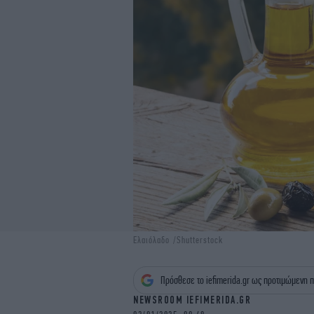
Ελαιόλαδο /Shutterstock
Πρόσθεσε το iefimerida.gr ως προτιμώμενη π
NEWSROOM IEFIMERIDA.GR