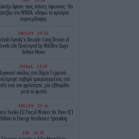
ΣΠΟΡ
23:58
Καντέρ άφησε τους πάντες άφωνους: Θα
κατέβω στο WNBA, πληρώ τα κριτήρια
συμπερίληψης
ENGLISH
23:55
ritish Family's Decade-Long Dream of
Greek Life Destroyed by Wildfire Days
Before Move
ΕΛΛΑΔΑ
23:48
Συγκινεί σκύλος στο Πόρτο Γερμενό:
πέστρεψε σοβαρά τραυματισμένος στο
πίτι που τον φρόντιζαν, μία εβδομάδα
μετά τη φωτιά
ENGLISH
23:46
ece Seeks EU Fiscal Waiver for Over €1
Billion in Energy Resilience Spending
ΖΩΗ
23:39