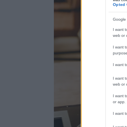
Opted 
Google 
I want t
web or d
I want t
purpose
I want 
I want t
web or d
I want t
or app.
I want t
I want t