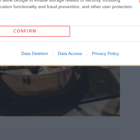
cation functionality and fraud prevention, and other user protection.
CONFIRM
Data Deletion
Data Access
Privacy Policy
ΗΠ
Αφο
«Α
κά
ξε