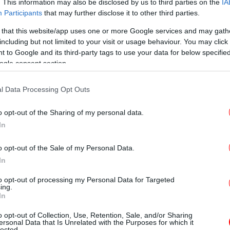
τ
. This information may also be disclosed by us to third parties on the
IA
Participants
that may further disclose it to other third parties.
 that this website/app uses one or more Google services and may gath
including but not limited to your visit or usage behaviour. You may click 
ο αποθηκεύετε σε δροσερό, σκοτεινό μέρος.
 to Google and its third-party tags to use your data for below specifi
T
ogle consent section.
δό σας σε ένα ντουλάπι μακριά από φως,
ς βοηθήσει να παρατείνετε τη διάρκεια ζωής
l Data Processing Opt Outs
Ο
o opt-out of the Sharing of my personal data.
In
λαιόλαδο δεν γίνεται καλύτερο με τον καιρό,
ήνετε για χρόνια.
o opt-out of the Sale of my Personal Data.
Φρ
In
E
κτίθεται σε οξυγόνο, το οποίο προκαλεί
to opt-out of processing my Personal Data for Targeted
 οι ειδικοί.
ing.
In
Φο
o opt-out of Collection, Use, Retention, Sale, and/or Sharing
χα
ersonal Data that Is Unrelated with the Purposes for which it
lected.