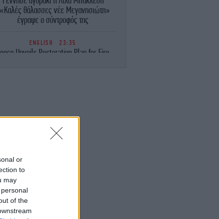
Γέννησε αγοράκι η Λίλα Μπακλέση
«Καλές θάλασσες νέε Μεγανησιώτη»
έγραψε ο σύντροφός της
ENGLISH
23:35
eece Unveils Restoration Plan for Fire-
avaged Western Attica, Vows Erosion
Works by September 15
ΕΛΛΑΔΑ
23:28
Φωτιά στη Σητεία -Επιχειρούν 40
οσβέστες, ισχυροί άνεμοι στην περιοχή
ΚΟΣΜΟΣ
23:16
ιμακώνεται η κόντρα Μαδρίτης-Ρώμης:
Η κυβέρνηση Σάντσεθ ανακοίνωσε
sonal or
έγχους στα σύνορα για ταξιδιώτες από
ection to
την Ιταλία
ou may
 personal
ΚΟΣΜΟΣ
23:14
out of the
υρκία: «Η συμφωνία με το Πακιστάν και
 downstream