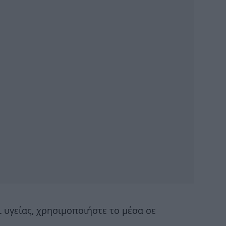
Π
1
άνθ
Μο
ημ
κυ
ι υγείας, χρησιμοποιήστε το μέσα σε