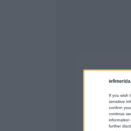
iefimerida
If you wish 
sensitive in
confirm you
continue se
information 
further disc