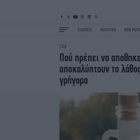
ΕΙΔΗΣΕΙΣ
ΠΟΛΙΤΙΚΗ
NON PAP
ΖΩΗ
ΕΙΔΗΣΕΙΣ
Π
Πού πρέπει να αποθηκε
ΟΙΚΟΝΟΜΙΑ
Κ
αποκαλύπτουν το λάθος
ΖΩΗ
Σ
ΠΟΛΗ
S
γρήγορα
ΤΕΧΝΟΛΟΓΙΑ
Υ
EURO
G
iOPINIONS
i
OSCARS
T
NEWSLETTER