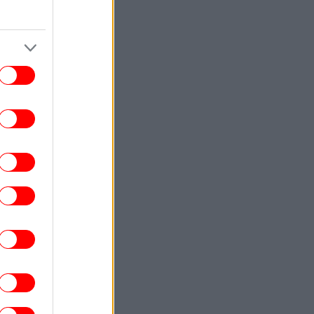
βάρος της Ρωσίας
ΚΟΣΜΟΣ
22:40
ωματούχος ΗΠΑ: Με τη συμφωνία για το
Στενό του Ορμούζ θα αρθεί ο ναυτικός
αποκλεισμός του Ιράν
ΕΛΛΑΔΑ
22:32
ρχονται ισχυρά μελτέμια και 39άρια το
ββατοκύριακο -Συναγερμός για φωτιές,
ποιες περιοχές μπαίνουν σε Red Code
ΚΟΣΜΟΣ
22:27
ρετανία: Καταδικάστηκε serial killer για
τον φόνο δύο γυναικών -Η αστυνομία
απολογήθηκε γιατί τον είχε αφήσει
ελεύθερο
ΕΛΛΑΔΑ
22:19
τιά σε ισόγειο κατάστημα στη Λεωφόρο
Αμφιθέας, στον Άλιμο -Εκκενώθηκε