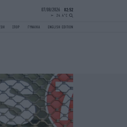
07/08/2026
02:52
24.4°C
ΖΩΗ
ΣΠΟΡ
ΓΥΝΑΙΚΑ
ENGLISH EDITION
ΕΛΛΑΔΑ
ΠΑΝΕΛΛΗΝΙΕΣ
ENGLISH EDITION
TRAVEL
ΟΛΥΜΠΙΑΚΟΙ ΑΓΩΝΕΣ
iAUTOKINITO
ΖΩΔΙΑ
ELAMEFORA