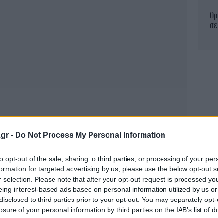
Θρ
σε
Σα
υ
Ε
άμ
.gr -
Do Not Process My Personal Information
to opt-out of the sale, sharing to third parties, or processing of your per
Σ
formation for targeted advertising by us, please use the below opt-out s
r selection. Please note that after your opt-out request is processed y
eing interest-based ads based on personal information utilized by us or
disclosed to third parties prior to your opt-out. You may separately opt-
losure of your personal information by third parties on the IAB’s list of
Σο