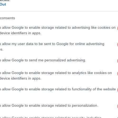
nk που οδηγεί στο site της και αναλύει το
Out
διαβάζουμε μεταξύ άλλων πως η καλλιτέχνης
κοινωνικά, οικονομικά και πολιτικά θέματα
consents
Νί
όμως η βαθιά συμπόνια της για όσα περνούν
Σ
o allow Google to enable storage related to advertising like cookies on
 να δει τις ομοιότητες που –και όμως-
evice identifiers in apps.
ή προβλήματα της Αθήνας και σε όσα
o allow my user data to be sent to Google for online advertising
s.
to allow Google to send me personalized advertising.
 την καλλιτεχνική αξία του συγκεκριμένου
κό σχολιασμό, ο Γιάννης Βαρουφάκης βρήκε
o allow Google to enable storage related to analytics like cookies on
 τις απόψεις και τις αναλύσεις του...
evice identifiers in apps.
δη
o allow Google to enable storage related to functionality of the website
o allow Google to enable storage related to personalization.
Ο Τ
ικ
o allow Google to enable storage related to security, including