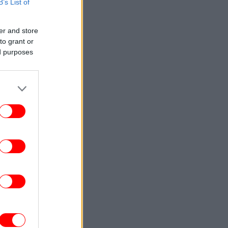
B’s List of
διασωληνωμένος στη ΜΕΘ μετά από
εκτροπή του ΙΧ
er and store
ΕΛΛΑΔΑ
01:28
to grant or
δος: Τραυματίστηκε 53χρονος ναυτικός
ed purposes
πασε κάβος πλοίου και τον χτύπησε στο
κεφάλι
ΕΛΛΑΔΑ
01:09
ρίς ενεργό μέτωπο η φωτιά στη Σκύρο
-Παραμένουν ισχυρές δυνάμεις της
Πυροσβεστικής
ΚΟΣΜΟΣ
00:51
Τραμπ: «Ο πόλεμος με το Ιράν θα
τελειώσει πολύ σύντομα»
ΖΩΗ
00:40
χαίο ατύχημα για τον ράπερ Mike -«Δεν
θα μπορέσω να εργαστώ για κάποιο
ρονικό διάστημα» έγραψε σε ανάρτησή