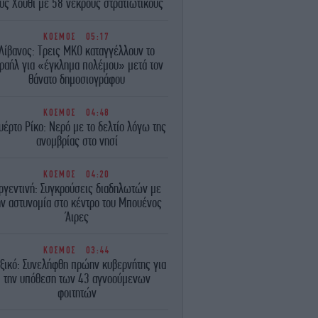
υς Χούθι με 58 νεκρούς στρατιωτικούς
ΚΟΣΜΟΣ
05:17
Λίβανος: Τρεις ΜΚΟ καταγγέλλουν το
ραήλ για «έγκλημα πολέμου» μετά τον
θάνατο δημοσιογράφου
ΚΟΣΜΟΣ
04:48
υέρτο Ρίκο: Νερό με το δελτίο λόγω της
ανομβρίας στο νησί
ΚΟΣΜΟΣ
04:20
ργεντινή: Συγκρούσεις διαδηλωτών με
ην αστυνομία στο κέντρο του Μπουένος
Άιρες
ΚΟΣΜΟΣ
03:44
ξικό: Συνελήφθη πρώην κυβερνήτης για
την υπόθεση των 43 αγνοούμενων
φοιτητών