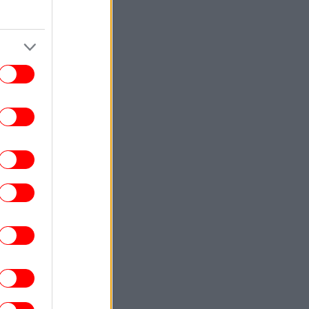
του
ΣΠΟΡ
00:20
κησε και ετοιμάζεται για... ΟΦΗ η ΤΣΣΚΑ
όφιας - Προβάδισμα για την Μπεσίκτας
απέναντι στην Χράντετς Κράλοβε
ΣΠΟΡ
00:03
Λίσι: «Μας άξιζε κάτι καλύτερο, θα
παλέψουμε για την πρόκριση μέσα στο
Βέλγιο» [βίντεο]
ΚΟΣΜΟΣ
23:58
Οργή της Μόσχας για την απόφαση της
Γαλλίας να απελάσει τη Ρωσίδα
μοσιογράφο Ξένια Φεντόροβα -Μπαρό:
Είναι πράκτορας επιρροής
ΚΟΣΜΟΣ
23:56
ραμπ επαίνεσε τον Χέγσκεθ: Είμαι πολύ
ανοποιημένος με τη δουλειά του -Έβαλε