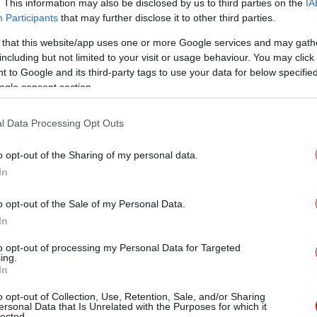
. This information may also be disclosed by us to third parties on the
IA
Participants
that may further disclose it to other third parties.
 that this website/app uses one or more Google services and may gath
including but not limited to your visit or usage behaviour. You may click 
περιηγήθηκε στο κέντρο της πόλης,
Ρό
 to Google and its third-party tags to use your data for below specifi
ειστών, εγκαταλελειμμένων καταστημάτων.
-Έσ
ogle consent section.
υπώνει την πλήρη απουσία
, πίσω από κατεβασμένα ρολά, λουκέτα και
l Data Processing Opt Outs
αζητούν μια νέα χρήση για το χώρο. Οι
Χω
ριοχές στο Σύνταγμα, την Ομόνοια, τη
o opt-out of the Sharing of my personal data.
ο Παγκράτι και τα Ιλίσια. Το διεθνές κοινό
In
 του εμπορίου και των αναπτυξιακών
o opt-out of the Sale of my Personal Data.
In
to opt-out of processing my Personal Data for Targeted
ing.
έχει εντρυφήσει στα θέματα τέχνης εξαιτίας
In
Τρο
άτου, δημιουργού με διεθνή παρουσία στο
o opt-out of Collection, Use, Retention, Sale, and/or Sharing
ει κανένα σχόλιο για το πρότζεκτ της κα.
ersonal Data that Is Unrelated with the Purposes for which it
χ
lected.