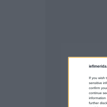
iefimerida
If you wish 
sensitive in
confirm you
continue se
information 
further disc