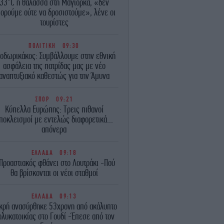
33°C η θάλασσα στη Μαγιόρκα, «δεν
ορούμε ούτε να δροσιστούμε», λένε οι
τουρίστες
ΠΟΛΙΤΙΚΗ
09:30
οδωρικάκος: Συμβάλλουμε στην εθνική
ασφάλεια της πατρίδας μας με νέο
αναπτυξιακό καθεστώς για την Άμυνα
ΣΠΟΡ
09:21
Κύπελλα Ευρώπης: Τρεις πιθανοί
ποκλεισμοί με εντελώς διαφορετικά...
απόνερα
ΕΛΛΑΔΑ
09:18
Προαστιακός φθάνει στο Λουτράκι -Πού
θα βρίσκονται οι νέοι σταθμοί
ΕΛΛΑΔΑ
09:13
κρή ανασύρθηκε 53χρονη από ακάλυπτο
ολυκατοικίας στο Γουδί -Έπεσε από τον