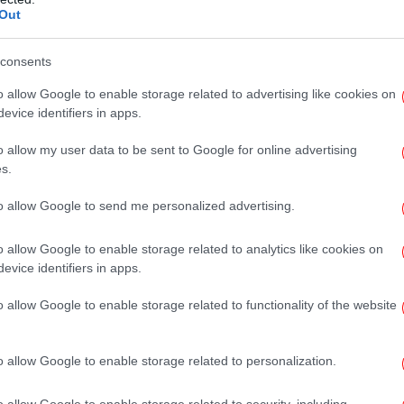
Out
Pi
consents
o allow Google to enable storage related to advertising like cookies on
Μ
evice identifiers in apps.
Ο
των
o allow my user data to be sent to Google for online advertising
s.
to allow Google to send me personalized advertising.
μαγ
o allow Google to enable storage related to analytics like cookies on
-Τ
 σε σημαντικά πρότζεκτ διασυνδεσιμότητας
evice identifiers in apps.
ου, του Αιγαίου με τη Μαύρη Θάλασσα, αλλά
o allow Google to enable storage related to functionality of the website
έει τον αγωγό ΤΑΡ που ήδη διέρχεται και
ΗΠ
τη Βόρεια Ελλάδα αλλά θα αντλεί και τις
Α
ει η πλατφόρμα στην Αλεξανδρούπολη για
o allow Google to enable storage related to personalization.
νου αερίου (LNG) όπως επίσης και της
o allow Google to enable storage related to security, including