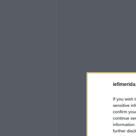
iefimerida
If you wish 
sensitive in
confirm you
continue se
information 
further disc