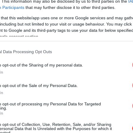
. This information may also be disclosed by us to third parties on the
IA
Participants
that may further disclose it to other third parties.
 that this website/app uses one or more Google services and may gath
including but not limited to your visit or usage behaviour. You may click 
ές υποδομές που θα επιταχύνουν το εμπόριο
 to Google and its third-party tags to use your data for below specifi
ogle consent section.
ο διεθνές εμπόριο, αλλά και τη μετακίνηση
ομές στις τηλεπικοινωνίες, μιλάμε για
«Χ
l Data Processing Opt Outs
Πέρ
 που θα δώσουν ώθηση και στον τουρισμό,
κούς δρόμους.
o opt-out of the Sharing of my personal data.
In
Γ
τ
o opt-out of the Sale of my Personal Data.
Ρίχ
In
to opt-out of processing my Personal Data for Targeted
ing.
In
ντύ
o opt-out of Collection, Use, Retention, Sale, and/or Sharing
ersonal Data that Is Unrelated with the Purposes for which it
lected.