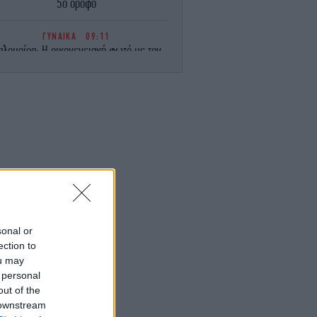
5ο όροφο
ΓΥΝΑΙΚΑ
09:11
αλομοίρα: Η οικογενειακή φωτό με τον
ζυγό της, Γιώργο Μπούσαλη, και τα τρία
παιδιά τους στη Σαντορίνη
GASTRONOMIE
09:06
Συνταγή για μαρμελάδα σταφύλι
-Αρωματική και πλούσια
ΕΛΛΑΔΑ
09:02
ραγωδία στις Σέρρες: Σφοδρή μετωπική
γκρουση φορτηγού με αυτοκίνητο -Δύο
νεκροί
sonal or
ection to
ΖΩΗ
09:00
ou may
εντάγια και Τομ Χόλαντ έκαναν μυστικό
 personal
δεύτερο γάμο: Με λαμπερούς
καλεσμένους, έφταναν με ελικόπτερα
out of the
-Πάλι δεν βγήκε καμία φωτό
 downstream