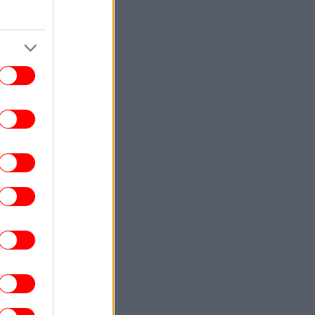
ENGLISH
08:26
lot in Deadly Psatha Helicopter Collision
Says He Had "No Visual Contact"
ΚΟΣΜΟΣ
08:22
όλις 33 πλοία διέσχισαν τα Στενά του
ρμούζ αυτή την εβδομάδα -Εν αναμονή
 αποτελεσμάτων των συνομιλιών με το
Ιράν
GASTRONOMIE
08:14
Δύο ώρες με τον Albert Adrià: Μας
είρεψε ο σεφ του εμβληματικού El Bulli
α προϊόντα που χρησιμοποίησε [βίντεο]
ΚΟΣΜΟΣ
08:12
Α: Ενισχύεται η αριστερή πτέρυγα των
Δημοκρατικών -Τι σημαίνει η νίκη του
μπντούλ ελ Σαγιέντ στις προκριματικές
του Μίσιγκαν