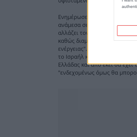
υφιστάμενης υποδομής στη Ρ
authenti
Ενημέρωσε τους συνομιλητές 
ανάμεσα σε Ελλάδα, Κύπρο και
αλλάζει τον ενεργειακό χάρτ
καθώς διαμορφώνει νέες δυν
ενέργειας". Επισήμανε ότι ο 
το Ισραήλ και την Κύπρο στην
Ελλάδας και από εκεί θα έχει 
"ενδεχομένως όμως θα μπορού