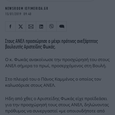
iBOOKS
ΖΩΔΙΑ
NEWSROOM IEFIMERIDA.GR
OSCARS
THE OCEAN
15/01/2019 09:40
MEDIA
ELAMEFORA
NEWSLETTER
Στους ΑΝΕΛ προσχώρησε ο μέχρι πρότινος ανεξάρτητος
βουλευτής Αριστείδης Φωκάς.
Ο κ. Φωκάς ανακοίνωσε την προσχώρησή του στους
ΑΝΕΛ σήμερα το πρωί, προσερχόμενος στη Βουλή.
Στο πλευρό του ο Πάνος Καμμένος ο οποίος τον
καλωσόρισε στους ΑΝΕΛ.
Ηδη από χθες ο Αριστείδης Φωκάς είχε προϊδεάσει
για την προσχώρησή τους στους ΑΝΕΛ, δηλώνοντας
πρόθυμος να συνεργαστεί «με οποιονδήποτε από