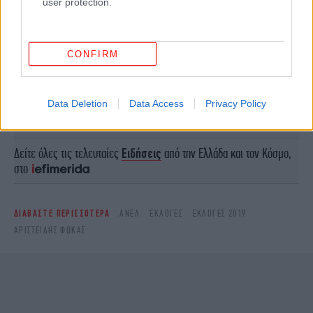
user protection.
CONFIRM
Data Deletion
Data Access
Privacy Policy
Ακολουθήστε το
στο Google News
και μάθετε
πρώτοι όλες τις ειδήσεις
Δείτε όλες τις τελευταίες
Ειδήσεις
από την Ελλάδα και τον Κόσμο,
στο
ΔΙΑΒΑΣΤΕ ΠΕΡΙΣΣΟΤΕΡΑ
ΑΝΕΛ
ΕΚΛΟΓΈΣ
ΕΚΛΟΓΕΣ 2019
ΑΡΙΣΤΕΊΔΗΣ ΦΩΚΆΣ