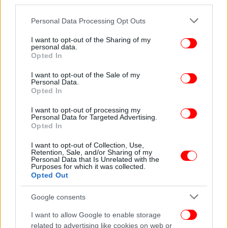
third parties.
θα δοθεί δεν θα έχει τον όρο "Μακεδονία" και ότι ο
κ. Μητσοτάκης δεν θέλει να ρίξει την κυβέρνηση για
Please note that this website/app uses one or more Google
Personal Data Processing Opt Outs
να υπογράψει ο ίδιος την Συμφωνία των Πρεσπών
services and may gather and store information including but
not limited to your visit or usage behaviour. You may click to
I want to opt-out of the Sharing of my
κάπως διαφορετική» δήλωσε ο πρόεδρος των ΑΝΕΛ,
personal data.
grant or deny consent to Google and its third-party tags to
Πάνος Καμμένος.
Opted In
use your data for below specified purposes in below Google
consent section.
I want to opt-out of the Sale of my
«Ο κ. Φωκάς ήταν πάντα συνεπής στις αρχές του και
Personal Data.
Opted In
στις αρχές που εκπροσωπούμε οι ΑΝΕΛ», κατέληξε
στην δήλωσή του ο κ. Καμμένος.
I want to opt-out of processing my
Personal Data for Targeted Advertising.
Opted In
«Η Συνθήκη των Πρεσπών δεν διορθώνεται,
καταργείται. Θα δώσουμε μάχη με τους
I want to opt-out of Collection, Use,
Retention, Sale, and/or Sharing of my
Ανεξάρτητους Έλληνες από εδώ και πέρα. Καλή
Personal Data that Is Unrelated with the
Purposes for which it was collected.
επιτυχία στον Πάνο Καμμένο και τους ΑΝΕΛ»
Opted Out
δήλωσε, από την πλευρά του, ο κ. Φωκάς.
Google consents
I want to allow Google to enable storage
related to advertising like cookies on web or