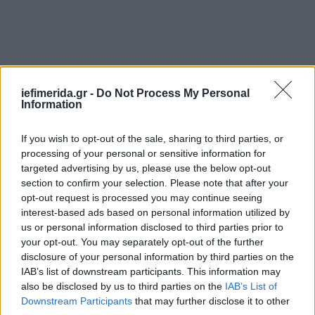
iefimerida.gr -
Do Not Process My Personal
Information
If you wish to opt-out of the sale, sharing to third parties, or
processing of your personal or sensitive information for
targeted advertising by us, please use the below opt-out
section to confirm your selection. Please note that after your
Στη μεν συμπολίτευση που θέλει να ψηφιστεί η
opt-out request is processed you may continue seeing
Συμφωνία των Πρεσπών και να δοθεί ψήφος
interest-based ads based on personal information utilized by
εμπιστοσύνης στην κυβέρνηση για τη Συμφωνία
us or personal information disclosed to third parties prior to
των Πρεσπών και δεύτερον στην αντιπολίτευση, η
your opt-out. You may separately opt-out of the further
οποία, κοροϊδεύοντας τον ελληνικό λαό, δεν
disclosure of your personal information by third parties on the
ανταποκρίνεται στο κάλεσμά μας να καταθέσουμε
IAB’s list of downstream participants. This information may
also be disclosed by us to third parties on the
IAB’s List of
από κοινού μια πρόταση μομφής κατά της
Downstream Participants
that may further disclose it to other
κυβέρνησης με τη μόνη δέσμευση ότι η λύση που