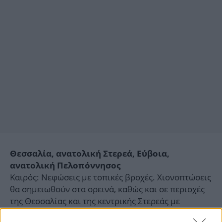
Θεσσαλία, ανατολική Στερεά, Εύβοια,
ανατολική Πελοπόννησος
Καιρός: Νεφώσεις με τοπικές βροχές. Χιονοπτώσεις
θα σημειωθούν στα ορεινά, καθώς και σε περιοχές
της Θεσσαλίας και της κεντρικής Στερεάς με
χαμηλότερο υψόμετρο (ενδεικτικό υψόμετρο στη