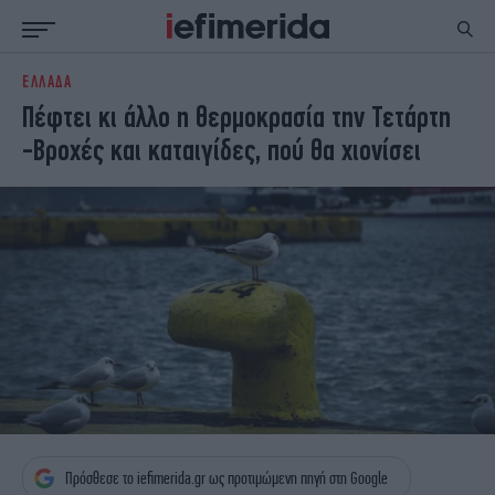
ΕΛΛΑΔΑ
ΕΙΔΗΣΕΙΣ
ΠΟΛΙΤΙΚΗ
Πέφτει κι άλλο η θερμοκρασία την Τετάρτη
NON PAPER
ΕΛΛΑΔΑ
-Βροχές και καταιγίδες, πού θα χιονίσει
ΟΙΚΟΝΟΜΙΑ
ΚΟΣΜΟΣ
ΠΟΛΙΤΙΣΜΟΣ
ΠΑΝΕΛΛΗΝΙΕΣ
ΖΩΗ
ΣΠΟΡ
ΓΥΝΑΙΚΑ
ENGLISH EDITION
ΠΟΛΗ
STORIES
ΕΚΛΟΓΕΣ
TRAVEL
ΤΕΧΝΟΛΟΓΙΑ
ΥΓΕΙΑ
DESIGN
ΟΛΥΜΠΙΑΚΟΙ ΑΓΩΝΕΣ
EURO
GREEN
PODCAST
iAUTOKINITO
iOPINIONS
iGASTRONOMIE
Πρόσθεσε το iefimerida.gr ως προτιμώμενη πηγή στη Google