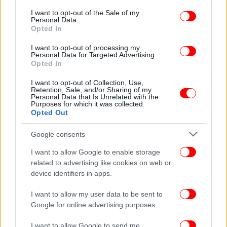
χιονοπτώσεις στα βόρεια ορεινά. Βαθμιαία
consent section.
I want to opt-out of the Sale of my
Personal Data.
εξασθένηση των φαινομένων από το απόγευμα.
Opted In
Ανεμοι: Από βόρειες διευθύνσεις 6-8 μποφόρ με
εξασθένηση από το απόγευμα.
I want to opt-out of processing my
Personal Data for Targeted Advertising.
Θερμοκρασία: Από 11 έως 15 βαθμούς Κελσίου. Στα
Opted In
βόρεια 4-5 βαθμούς χαμηλότερη.
I want to opt-out of Collection, Use,
Retention, Sale, and/or Sharing of my
Personal Data that Is Unrelated with the
Purposes for which it was collected.
Opted Out
Google consents
I want to allow Google to enable storage
related to advertising like cookies on web or
device identifiers in apps.
I want to allow my user data to be sent to
Google for online advertising purposes.
I want to allow Google to send me