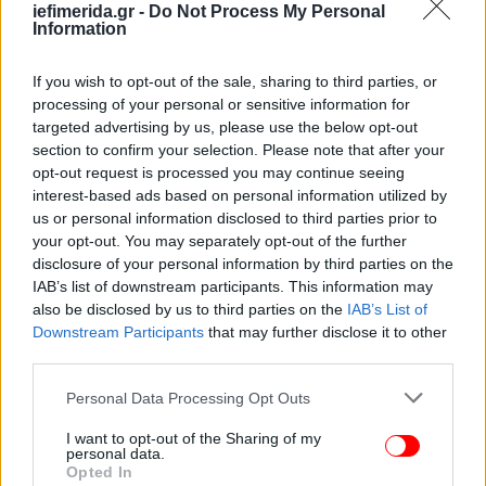
Θεσσαλία 300 μ.). Βαθμιαία εξασθένηση των
iefimerida.gr -
Do Not Process My Personal
Information
φαινομένων.
Ανεμοι: Βόρειοι- βορειοανατολικοί 5-7 μποφόρ και
στα ανατολικά τοπικά 8 μποφόρ με εξασθένηση.
If you wish to opt-out of the sale, sharing to third parties, or
processing of your personal or sensitive information for
Θερμοκρασία: Από 3 έως 12 βαθμούς Κελσίου. Στα
targeted advertising by us, please use the below opt-out
βόρεια 4-6 βαθμούς χαμηλότερη.
section to confirm your selection. Please note that after your
opt-out request is processed you may continue seeing
Κυκλάδες, Κρήτη
interest-based ads based on personal information utilized by
Καιρός: Νεφώσεις παροδικά αυξημένες με τοπικές
us or personal information disclosed to third parties prior to
your opt-out. You may separately opt-out of the further
βροχές και τις πρώτες πρωινές ώρες σποραδικές
disclosure of your personal information by third parties on the
καταιγίδες. Χιόνια στα ορεινά (ενδεικτικό
IAB’s list of downstream participants. This information may
υψόμετρο 900 μ.).
also be disclosed by us to third parties on the
IAB’s List of
Ανεμοι: Βόρειοι 7-8 μποφόρ με σταδιακή
Downstream Participants
that may further disclose it to other
εξασθένηση από το απόγευμα.
third parties.
Θερμοκρασία: Από 9 έως 13 βαθμούς Κελσίου.
Please note that this website/app uses one or more Google
Personal Data Processing Opt Outs
services and may gather and store information including but
Νησιά ανατολικού Αιγαίου, Δωδεκάνησα
not limited to your visit or usage behaviour. You may click to
I want to opt-out of the Sharing of my
personal data.
Καιρός: Νεφώσεις με τοπικές βροχές και κυρίως
grant or deny consent to Google and its third-party tags to
Opted In
στα νότια σποραδικές καταιγίδες. Παροδικές
use your data for below specified purposes in below Google