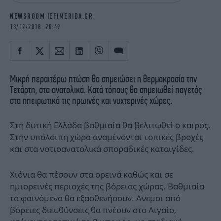
iBOOKS
ΖΩΔΙΑ
NEWSROOM IEFIMERIDA.GR
OSCARS
THE OCEAN
18/12/2018 20:49
MEDIA
ELAMEFORA
NEWSLETTER
Μικρή περαιτέρω πτώση θα σημειώσει η θερμοκρασία την
Τετάρτη, στα ανατολικά. Κατά τόπους θα σημειωθεί παγετός
στα ηπειρωτικά τις πρωινές και νυχτερινές χώρες.
Στη δυτική Ελλάδα βαθμιαία θα βελτιωθεί ο καιρός.
Στην υπόλοιπη χώρα αναμένονται τοπικές βροχές
και στα νοτιοανατολικά σποραδικές καταιγίδες.
Χιόνια θα πέσουν στα ορεινά καθώς και σε
ημιορεινές περιοχές της βόρειας χώρας. Βαθμιαία
τα φαινόμενα θα εξασθενήσουν. Ανεμοι από
βόρειες διευθύνσεις θα πνέουν στο Αιγαίο,