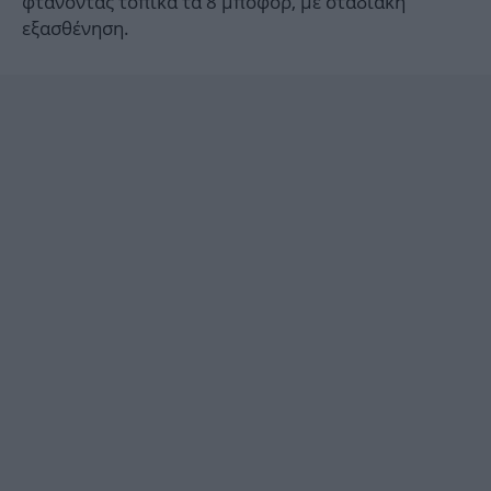
φτάνοντας τοπικά τα 8 μποφόρ, με σταδιακή
εξασθένηση.