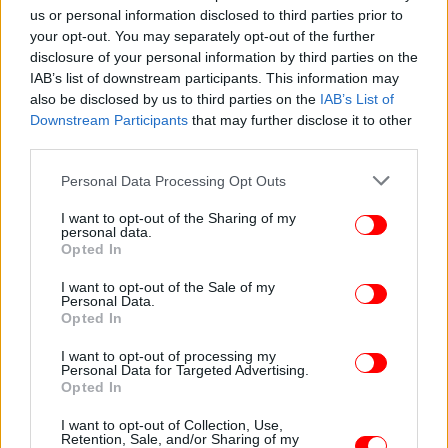
us or personal information disclosed to third parties prior to
your opt-out. You may separately opt-out of the further
disclosure of your personal information by third parties on the
IAB’s list of downstream participants. This information may
also be disclosed by us to third parties on the
IAB’s List of
Downstream Participants
that may further disclose it to other
third parties.
Please note that this website/app uses one or more Google
Personal Data Processing Opt Outs
services and may gather and store information including but
not limited to your visit or usage behaviour. You may click to
I want to opt-out of the Sharing of my
personal data.
grant or deny consent to Google and its third-party tags to
Opted In
use your data for below specified purposes in below Google
consent section.
I want to opt-out of the Sale of my
Personal Data.
Opted In
Σε ό,τι αφορά το θέμα της αύξησης της ανεργίας, για
I want to opt-out of processing my
Personal Data for Targeted Advertising.
το οποίο του ασκήθηκε έντονη κριτική, ο κ.
Opted In
Κουτρουμάνης είπε πως πράγματι διπλασιάστηκε η
I want to opt-out of Collection, Use,
ανεργία, αλλά ανέφερε ότι μέχρι το 2009 το
Retention, Sale, and/or Sharing of my