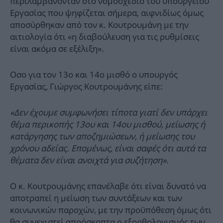
περιλαμβάνονταν στο νομοσχέδιο του υπουργείου
Εργασίας που ψηφίζεται σήμερα, αιφνιδίως όμως
αποσύρθηκαν από τον κ. Κουτρουμάνη με την
αιτιολογία ότι «η διαβούλευση για τις ρυθμίσεις
είναι ακόμα σε εξέλιξη».
Οσο για τον 13ο και 14ο μισθό ο υπουργός
Εργασίας, Γιώργος Κουτρουμάνης είπε:
«Δεν έχουμε συμφωνήσει τίποτα γιατί δεν υπάρχει
θέμα περικοπής 13ου και 14ου μισθού, μείωσης ή
κατάργησης των αποζημιώσεων, ή μείωσης του
χρόνου αδείας. Επομένως, είναι σαφές ότι αυτά τα
θέματα δεν είναι ανοιχτά για συζήτηση».
Ο κ. Κουτρουμάνης επανέλαβε ότι είναι δυνατό να
αποτραπεί η μείωση των συντάξεων και των
κοινωνικών παροχών, με την προϋπόθεση όμως ότι
θα συνεχιστεί απρόσκοπτα ο εξορθολογισμός των