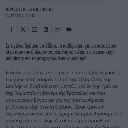
iBOOKS
ΖΩΔΙΑ
NEWSROOM IEFIMERIDA.GR
OSCARS
THE OCEAN
10/04/2012 21:12
MEDIA
ELAMEFORA
NEWSLETTER
Σε αγώνα δρόμου επιδίδεται η κυβέρνηση για να καταφέρει
λίγο πριν την διάλυση της Βουλής να φέρει τις «ευνοϊκές»
ρυθμίσεις για τα υπερχρεωμένα νοικοκυριά.
Ειδικότερα, όπως ενημέρωσε ο υπουργός Εργασίας
Γιώργος Κουτρουμάνης από την Ολομέλεια της
Βουλής «η διαβούλευση μεταξύ μελών της Τρόικα,
της Ευρωπαϊκής Κεντρικής Τράπεζας και του
υπουργείου Εργασίας για τις προτεινόμενες
ρυθμίσεις είχε θετική έκβαση. Είναι τραγική
ειρωνεία που δεν καταφέραμε να προωθήσουμε στο
νομοσχέδιο που ψηφίζεται σήμερα» πρόσθεσε
όμως πως «έως αύριο ολοκληρώνεται η διαδικασία