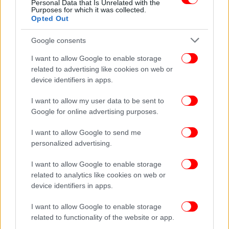
πρόβλημα, που ήταν και τότε μεγάλο,
Personal Data that Is Unrelated with the
Purposes for which it was collected.
αντιμετωπίστηκε με ανορθόδοξο τρόπο,
Opted Out
προσλαμβάνοντας η κυβέρνηση της ΝΔ, με κάθε
λογής εργασιακή σχέση, στο Δημόσιο, είτε με «σταζ»
Google consents
(stage) είτε με συμβάσεις εργασίας και παίρνοντας
I want to allow Google to enable storage
δανεικά.
related to advertising like cookies on web or
device identifiers in apps.
«Το υπουργείο Εργασίας δεν παράγει ανεργία, η
I want to allow my user data to be sent to
ύφεση την παράγει» σημείωσε και συμπλήρωσε ότι
Google for online advertising purposes.
το υπουργείο Εργασίας μόνο με ενεργητικές
πολιτικές μπορεί να θέσει ανάχωμα στην αύξηση
I want to allow Google to send me
της ανεργίας, αλλιώς θα είχε ξεπεράσει το 25%. Ο κ.
personalized advertising.
Κουτρουμάνης, τέλος, διεμήνυσε πως οριστική
λύση θα δοθεί μέσα από την επάνοδο της χώρας σε
I want to allow Google to enable storage
related to analytics like cookies on web or
τροχιά ανάπτυξης.
device identifiers in apps.
I want to allow Google to enable storage
Ακολουθήστε το
στο Google News
και μάθετε
related to functionality of the website or app.
πρώτοι όλες τις ειδήσεις