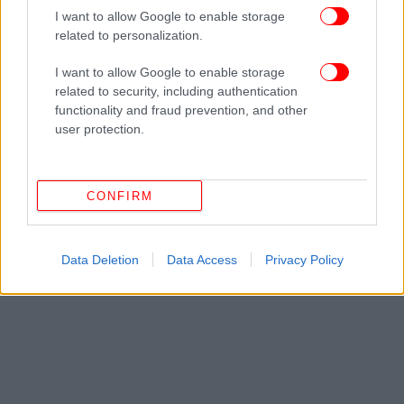
I want to allow Google to enable storage
Δείτε όλες τις τελευταίες
Ειδήσεις
από την Ελλάδα και τον Κόσμο,
related to personalization.
στο
I want to allow Google to enable storage
related to security, including authentication
ΔΙΑΒΑΣΤΕ ΠΕΡΙΣΣΟΤΕΡΑ
ΝΟΜΟΣΧΈΔΙΟ
ΑΝΕΡΓΊΑ
ΤΡΌΙΚΑ
ΥΠΟΥΡΓΌΣ
functionality and fraud prevention, and other
ΕΡΓΑΣΊΑΣ
ΡΎΘΜΙΣΗ
ΓΙΏΡΓΟΣ ΚΟΥΤΡΟΥΜΆΝΗΣ
ΔΑΝΕΙΟΛΉΠΤΕΣ
13ΟΣ
user protection.
ΜΙΣΘΌΣ
14ΟΣ ΜΙΣΘΌΣ
ΥΠΕΡΧΡΕΩΜΈΝΑ ΝΟΙΚΟΚΥΡΙΆ
CONFIRM
Data Deletion
Data Access
Privacy Policy