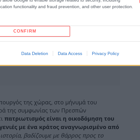
cation functionality and fraud prevention, and other user protection.
Η 
CONFIRM
Η σ
Data Deletion
Data Access
Privacy Policy
δηλ
Λει
αε
πουργός της χώρας, στο μήνυμά του
ορά της συμφωνίας των Πρεσπών
Άν
ι
πατριωτισμός είναι η οικοδόμηση του
 γενιές με ένα κράτος αναγνωρισμένο από
ιστορία, βαδίζουμε με θάρρος προς το