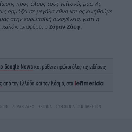
ίωσης προς όλους τους γείτονές μας. Ας
Έν
Λέ
ως αρμόζει σε μεγάλα έθνη και ας κινηθούμε
μας στην ευρωπαϊκή οικογένεια, γιατί η
 καλό»
, αναφέρει ο
.
Ζόραν Ζάεφ
Τι
ε
το Google News
και μάθετε πρώτοι όλες τις ειδήσεις
Α
ς
από την Ελλάδα και τον Κόσμο, στο
ΆΝΟΦ
ΖΌΡΑΝ ΖΆΕΦ
ΣΚΌΠΙΑ
ΣΥΜΦΩΝΙΑ ΤΩΝ ΠΡΕΣΠΩΝ