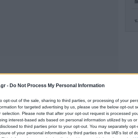
π
Έ
Α
π
.gr -
Do Not Process My Personal Information
Γι
στη
to opt-out of the sale, sharing to third parties, or processing of your per
formation for targeted advertising by us, please use the below opt-out s
r selection. Please note that after your opt-out request is processed y
eing interest-based ads based on personal information utilized by us or
κ
disclosed to third parties prior to your opt-out. You may separately opt-
ξ
losure of your personal information by third parties on the IAB’s list of