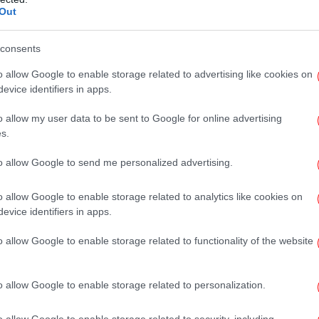
οι "Μακεδόνες" πατριώτες θυσίασαν τη ζωή
Out
 του ιδανικού».
Φω
consents
 πρόεδρος, «το όνειρό τους για μια
o allow Google to enable storage related to advertising like cookies on
Μ είναι πραγματικότητα. Αλλά η ελευθερία
evice identifiers in apps.
, αλλά καθημερινά και συνεχώς. Επομένως, η
Re
ίναι να μην επιτρέψουμε την παραμόρφωση
o allow my user data to be sent to Google for online advertising
σ
ου κράτους μας, της "Δημοκρατίας της
s.
to allow Google to send me personalized advertising.
Πώ
προς το μέλλον
o allow Google to enable storage related to analytics like cookies on
στο
evice identifiers in apps.
o allow Google to enable storage related to functionality of the website
Μ
π
o allow Google to enable storage related to personalization.
o allow Google to enable storage related to security, including