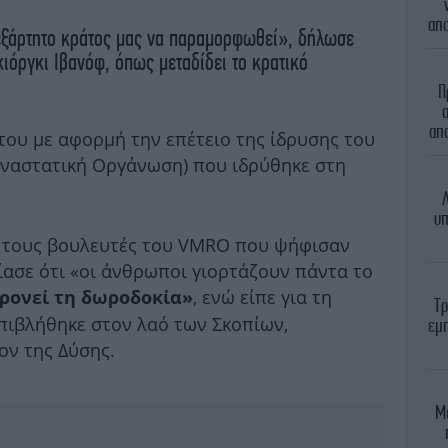
απο
εξάρτητο κράτος μας να παραμορφωθεί», δήλωσε
ιόργκι Ιβανόφ, όπως μεταδίδει το κρατικό
Π
α
απα
 του με αφορμή την επέτειο της ίδρυσης τoυ
αναστατική Οργάνωση) που ιδρύθηκε στη
Λ
υπ
α τους βουλευτές του VMRO που ψήφισαν
ίασε ότι «οι άνθρωποι γιορτάζουν πάντα το
, ενώ είπε για τη
φρονεί τη δωροδοκία»
Τρ
πιβλήθηκε στον λαό των Σκοπίων,
εμπ
ον της Δύσης.
Μ