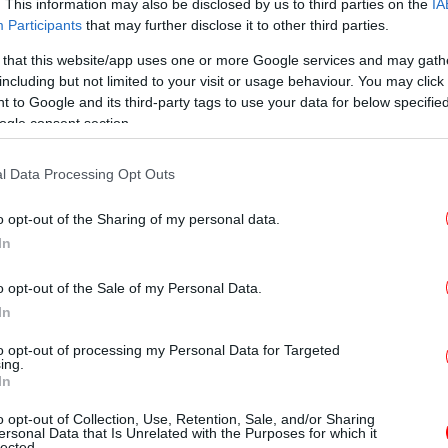
. This information may also be disclosed by us to third parties on the
IA
Participants
that may further disclose it to other third parties.
 that this website/app uses one or more Google services and may gath
including but not limited to your visit or usage behaviour. You may click 
 to Google and its third-party tags to use your data for below specifi
ogle consent section.
η στις 30 Σεπτεμβρίου, είπε ακόμα ο
l Data Processing Opt Outs
νάντια στις βιαστικές,
επιβαλλόμενες και
Κ
τήθηκαν χωρίς προηγούμενη εθνική
τω
o opt-out of the Sharing of my personal data.
 ο λαός εξέφρασε την κυριαρχία του και
In
 Συμφωνία των Πρεσπών. Η εθνοσυνέλευση
o opt-out of the Sale of my Personal Data.
νίας" έπρεπε να το λάβει αυτό υπόψη, αλλά
In
πων του λαού έδρασε ενάντια στη
.
to opt-out of processing my Personal Data for Targeted
ing.
In
όχος του έθνους μας ήταν δημιουργία δικού
o opt-out of Collection, Use, Retention, Sale, and/or Sharing
υ είναι ημέρα ορόσημο για τον "μακεδονικό
ersonal Data that Is Unrelated with the Purposes for which it
lected.