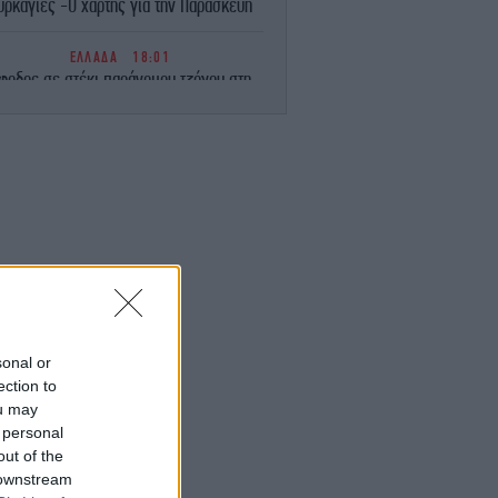
υρκαγιές -Ο χάρτης για την Παρασκευή
ΕΛΛΑΔΑ
18:01
φοδος σε στέκι παράνομου τζόγου στη
Θεσσαλονίκη -Βαρύτατες ποινικές
κυρώσεις στους συλληφθέντες
ΑΥΤΟΚΙΝΗΤΟ
18:00
υτή την εβδομάδα οι οδηγοί πρέπει να
ροσέχουν -Ξεκίνησαν μαζικοί έλεγχοι
ταχύτητας σε όλη την Ευρώπη
ΕΛΛΑΔΑ
17:59
αννάκος: 8 βιασμοί μέσα σε 20 ημέρες
 Ζάκυνθο, 200 ασθενείς καθημερινά στο
Νοσοκομείο
sonal or
ection to
ou may
ΕΛΛΑΔΑ
17:57
 personal
Επιστρέφουν τα μελτέμια, αυξάνεται ο
ίνδυνος φωτιάς -Οι έξι εβδομάδες που
out of the
εσπούν οι μεγαλύτερες πυρκαγιές στην
 downstream