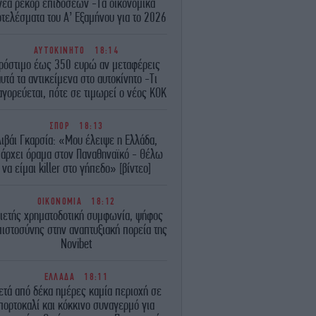
νέα ρεκόρ επιδόσεων -Τα οικονομικά
τελέσματα του A’ Εξαμήνου για το 2026
ΑΥΤΟΚΙΝΗΤΟ
18:14
ρόστιμο έως 350 ευρώ αν μεταφέρεις
υτά τα αντικείμενα στο αυτοκίνητο -Τι
γορεύεται, πότε σε τιμωρεί ο νέος ΚΟΚ
ΣΠΟΡ
18:13
ιβάι Γκαρσία: «Μου έλειψε η Ελλάδα,
άρχει όραμα στον Παναθηναϊκό - Θέλω
να είμαι killer στο γήπεδο» [βίντεο]
ΟΙΚΟΝΟΜΙΑ
18:12
ιετής χρηματοδοτική συμφωνία, ψήφος
ιστοσύνης στην αναπτυξιακή πορεία της
Novibet
ΕΛΛΑΔΑ
18:11
ετά από δέκα ημέρες καμία περιοχή σε
πορτοκαλί και κόκκινο συναγερμό για