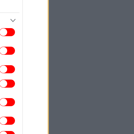
ΕΛΛΑΔΑ
17:36
τιά στην Κρήνη Φαρσάλων -Σηκώθηκαν
τρία εναέρια μέσα, ήχησε το 112
ΚΟΣΜΟΣ
17:25
uters: Το Ιράν προειδοποιεί τις χώρες
του Κόλπου, «πείτε στον Τραμπ να
ταματήσει αλλιώς θα σας χτυπήσουμε
σκληρά»
GREEN
17:22
ς να αποθηκεύσετε σωστά τα λαχανικά
 ψυγείο και να παραμείνουν φρέσκα για
περισσότερες ημέρες
ΕΛΛΑΔΑ
17:20
οτοσικλέτα προσπερνά αυτοκίνητο με
άνω από 200 χλμ./ώρα στην Κρήτη -Το
συγκλονιστικό βίντεο