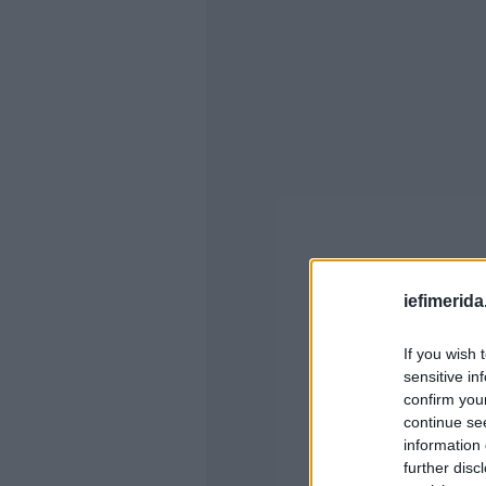
iefimerida
If you wish 
sensitive in
confirm you
continue se
information 
further disc