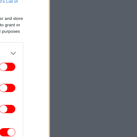
Ελλάδα
B’s List of
ΖΩΗ
17:54
er and store
Ο Βλαδίμηρος Κυριακίδης για τον Θεό:
to grant or
«Είναι δημιούργημα του ανθρώπου. Η
ed purposes
φιλοσοφία του με αγγίζει, την
αποδέχομαι»
ΖΩΗ
17:52
αρχαρίες τίγρεις: Οι αδηφάγοι κυνηγοί
ν ωκεανών καταπίνουν από αντιλόπες
μέχρι σκουπίδια
ΟΙΚΟΝΟΜΙΑ
17:47
Easy Jet: Προχωρά η εξαγορά από την
Apollo
ΣΠΟΡ
17:37
Ρεάλ Μαδρίτης, μεταγραφές: Η
«Βασίλισσα» ανακοίνωσε την μεγάλη
κίνηση με Γιαν Ντιομαντέ [βίντεο]