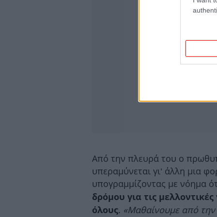
authenti
Από την πλευρά του ο πρωθυ
υπεραμύνεται γι’ άλλη μια φ
υπογραμμίζοντας με νόημα ότ
δρόμου για τις μελλοντικές
.
«Μαθαίνουμε από την 
όλους