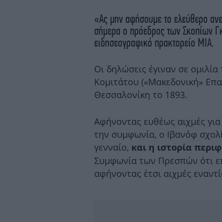
«Ας μην αφήσουμε το ελεύθερο αν
σήμερα ο πρόεδρος των Σκοπίων Γκ
ειδησεογραφικό πρακτορείο ΜΙΑ.
Οι δηλώσεις έγιναν σε ομιλία
Κομιτάτου («Μακεδονική» Επ
Θεσσαλονίκη το 1893.
Αφήνοντας ευθέως αιχμές γι
την συμφωνία, ο Ιβανόφ σχολ
γενναίο,
και η ιστορία περι
Συμφωνία των Πρεσπών ότι ε
αφήνοντας έτσι αιχμές εναντί