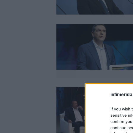
iefimerida
If you wish 
sensitive in
confirm you
continue se