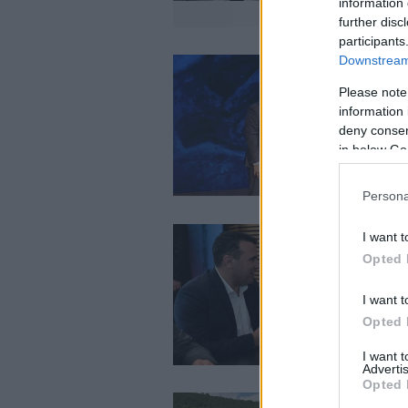
information 
further disc
participants
Downstream 
Please note
information 
deny consent
in below Go
Persona
I want t
Opted 
I want t
Opted 
I want 
Advertis
Opted 