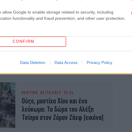
Βιώσιμη Ανάπτυξη
o allow Google to enable storage related to security, including
cation functionality and fraud prevention, and other user protection.
ΠΟΛΙΤΙΚΗ
13/05/2024 19:27
Επικοινωνία Τσίπρα-Ζάεφ: Να
CONFIRM
στηρίξουμε την Συμφωνία των
Πρεσπών -Υποκριτικός και
επικίνδυνος ο λαϊκισμός
Data Deletion
Data Access
Privacy Policy
ΠΟΛΙΤΙΚΗ
02/10/2023 22:24
Ούζο, μαστίχα Χίου και ένα
λεύκωμα: Τα δώρα του Αλέξη
Τσίπρα στον Ζόραν Ζάεφ [εικόνα]