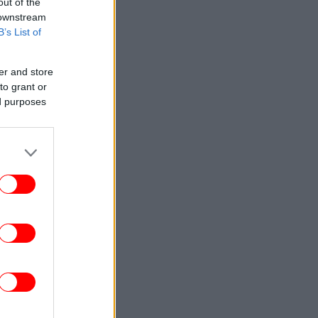
out of the
 downstream
B’s List of
er and store
to grant or
ed purposes