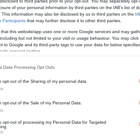
disclosed to third parties prior to your opt-out. You may separately opt-
losure of your personal information by third parties on the IAB’s list of
. This information may also be disclosed by us to third parties on the
IA
Participants
that may further disclose it to other third parties.
ΠΟΛΙΤΙΚΗ
17/06/2024 18:48
Τσίπρας και Ζάεφ βράβευσαν τον
 that this website/app uses one or more Google services and may gath
Νίμιτς -«Να σεβαστούν τη
including but not limited to your visit or usage behaviour. You may click 
 to Google and its third-party tags to use your data for below specifi
Συμφωνία των Πρεσπών» είπε ο
ogle consent section.
πρώην διαμεσολαβητής του ΟΗΕ
l Data Processing Opt Outs
o opt-out of the Sharing of my personal data.
ΠΟΛΙΤΙΚΗ
17/06/2024 13:22
In
Live: Ξεκίνησε η Διάσκεψη του
o opt-out of the Sale of my Personal Data.
ινστιτούτου Τσίπρα -Ποιοι πήγαν
In
από ΣΥΡΙΖΑ, ΠΑΣΟΚ, Νέα Αριστερά
to opt-out of processing my Personal Data for Targeted
ing.
In
ΠΟΛΙΤΙΚΗ
12/06/2024 18:04