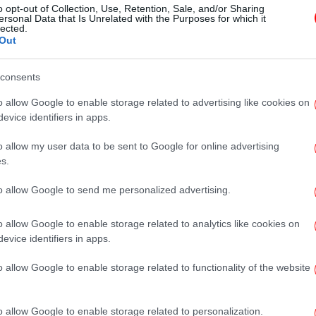
o opt-out of Collection, Use, Retention, Sale, and/or Sharing
Τσίπρας και Ζάεφ καλούν σε
ersonal Data that Is Unrelated with the Purposes for which it
lected.
μέτωπο προοδευτικών και
Out
δημοκρατικών δυνάμεων κατά του
εθνικισμού και της ακροδεξιάς
consents
o allow Google to enable storage related to advertising like cookies on
evice identifiers in apps.
ΠΟΛΙΤΙΚΗ
05/06/2024 10:57
Συνέδριο Τσίπρα-Ζάεφ στην
o allow my user data to be sent to Google for online advertising
Αθήνα: Θα συμμετάσχουν Ολάντ,
s.
Παπανδρέου, Γκουτέρες -Όλα τα
to allow Google to send me personalized advertising.
ονόματα
o allow Google to enable storage related to analytics like cookies on
evice identifiers in apps.
ΠΟΛΙΤΙΚΗ
15/05/2024 17:30
o allow Google to enable storage related to functionality of the website
Τσίπρας και Ζάεφ οργανώνουν τον
Ιούνιο στην Αθήνα διεθνή
o allow Google to enable storage related to personalization.
διάσκεψη για την Ειρήνη και την