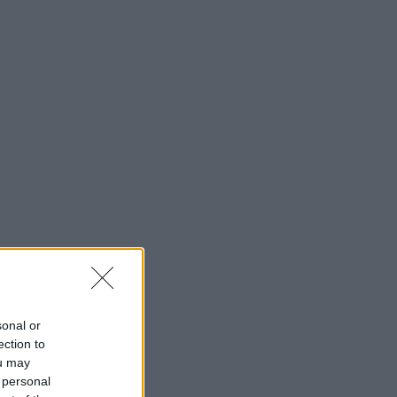
sonal or
ection to
ou may
 personal