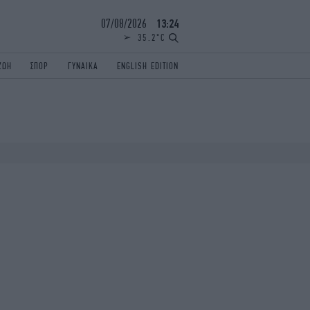
07/08/2026
13:24
35.2°C
ΖΩΗ
ΣΠΟΡ
ΓΥΝΑΙΚΑ
ENGLISH EDITION
ΕΛΛΑΔΑ
ΠΑΝΕΛΛΗΝΙΕΣ
ENGLISH EDITION
TRAVEL
ΟΛΥΜΠΙΑΚΟΙ ΑΓΩΝΕΣ
iAUTOKINITO
ΖΩΔΙΑ
ELAMEFORA