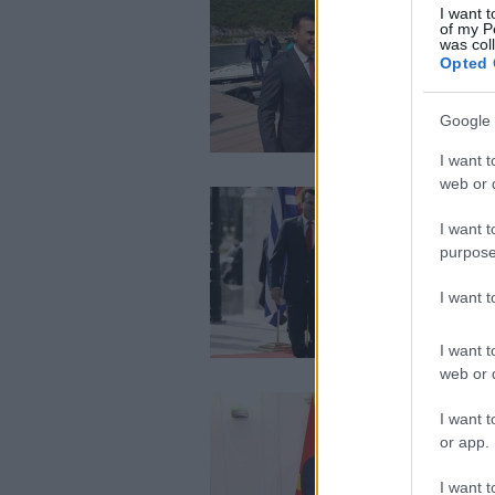
I want t
of my P
was col
Opted 
Google 
I want t
web or d
I want t
purpose
I want 
I want t
web or d
I want t
or app.
I want t