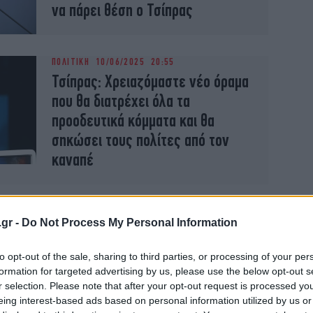
να πάρει θέση ο Τσίπρας
ΠΟΛΙΤΙΚΗ
10/06/2025 20:55
Τσίπρας: Χρειαζόμαστε νέο όραμα
που θα διατρέχει όλα τα
προοδευτικά κόμματα και θα
σηκώσει τους πολίτες από τον
καναπέ
ΠΟΛΙΤΙΚΗ
17/06/2024 21:18
.gr -
Do Not Process My Personal Information
Τσίπρας επιβραβεύει Μητσοτάκη:
«Σωστή πολιτική» και όχι
to opt-out of the sale, sharing to third parties, or processing of your per
«κωλοτούμπα» η στάση του
formation for targeted advertising by us, please use the below opt-out s
έναντι της Συμφωνίας των
r selection. Please note that after your opt-out request is processed y
eing interest-based ads based on personal information utilized by us or
Πρεσπών