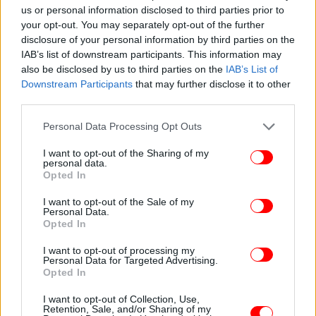
us or personal information disclosed to third parties prior to
your opt-out. You may separately opt-out of the further
disclosure of your personal information by third parties on the
IAB’s list of downstream participants. This information may
also be disclosed by us to third parties on the
IAB’s List of
Downstream Participants
that may further disclose it to other
third parties.
Νησιά Ιονίου, Ηπειρος, Δυτική Στερεά
Please note that this website/app uses one or more Google
Personal Data Processing Opt Outs
services and may gather and store information including but
not limited to your visit or usage behaviour. You may click to
I want to opt-out of the Sharing of my
Καιρός: Λίγες νεφώσεις παροδικά με τοπικές
personal data.
grant or deny consent to Google and its third-party tags to
Opted In
βροχές και σποραδικές καταιγίδες κατά διαστήματα
use your data for below specified purposes in below Google
ισχυρές στην Ήπειρο κυρίως το μεσημέρι –
consent section.
I want to opt-out of the Sale of my
απόγευμα πιθανώς στο βόρειο Ιόνιο μέχρι το
Personal Data.
Opted In
απόγευμα και πιθανώς και στις υπόλοιπες περιοχές
το μεσημέρι – απόγευμα.
I want to opt-out of processing my
Personal Data for Targeted Advertising.
Άνεμοι: Μεταβλητοί 3 με 4 μποφόρ.
Opted In
Θερμοκρασία: Από 20 έως 33βαθμούς κελσίου.
Στην Ήπειρο 3 με 4 βαθμούς χαμηλότερη.
I want to opt-out of Collection, Use,
Retention, Sale, and/or Sharing of my