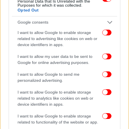
Personal Data that Is Unrelated with the
Purposes for which it was collected.
Θεσσαλία, Ανατολική Στερεά, Εύβοια
Opted Out
Google consents
Καιρός: Λίγες νεφώσεις παροδικά αυξημένες με
τοπικές βροχές και σποραδικές καταιγίδες κυρίως
I want to allow Google to enable storage
στην Θεσσαλία, την κεντρική Στερεά και την
related to advertising like cookies on web or
Ανατολική Πελοπόννησο, όπου ταφαινόμενα
device identifiers in apps.
πιθανώς να είναι κατά τόπους έντονα το μεσημέρι
I want to allow my user data to be sent to
απόγευμα.
Google for online advertising purposes.
Άνεμοι: Από βόρειες διευθύνσεις 3 με 4 πρόσκαιρα
στα ανατολικά έως 5 μποφόρ.
I want to allow Google to send me
Θερμοκρασία: Από 18 έως 34 βαθμούς Κελσίου.
personalized advertising.
I want to allow Google to enable storage
Κυκλάδες, Κρήτη
related to analytics like cookies on web or
device identifiers in apps.
Καιρός: Γενικά αίθριος. Στην Κρήτη παροδικές
νεφώσεις κυρίως στα Δυτικά με πιθανότητα
I want to allow Google to enable storage
related to functionality of the website or app.
πρόσκαιρων όμβρων.