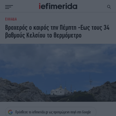
ΕΛΛΑΔΑ
ΕΙΔΗΣΕΙΣ
ΠΟΛΙΤΙΚΗ
Βροχερός ο καιρός την Πέμπτη -Εως τους 34
NON PAPER
ΕΛΛΑΔΑ
βαθμούς Κελσίου το θερμόμετρο
ΟΙΚΟΝΟΜΙΑ
ΚΟΣΜΟΣ
ΠΟΛΙΤΙΣΜΟΣ
ΠΑΝΕΛΛΗΝΙΕΣ
ΖΩΗ
ΣΠΟΡ
ΓΥΝΑΙΚΑ
ENGLISH EDITION
ΠΟΛΗ
STORIES
ΕΚΛΟΓΕΣ
TRAVEL
ΤΕΧΝΟΛΟΓΙΑ
ΥΓΕΙΑ
DESIGN
ΟΛΥΜΠΙΑΚΟΙ ΑΓΩΝΕΣ
EURO
GREEN
PODCAST
iAUTOKINITO
iOPINIONS
iGASTRONOMIE
Πρόσθεσε το iefimerida.gr ως προτιμώμενη πηγή στη Google