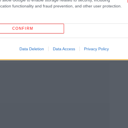
cation functionality and fraud prevention, and other user protection.
πίσης αυξήθηκαν ανερχόμενες σε 297.696.512
, αύξηση που ανέρχεται σε 12.416.001 ευρώ
ΗΠ
CONFIRM
ος, το εμπορικό ισοζύγιο της Ελλάδας
 ευρώ και ο συνολικός όγκος του διμερούς
.
Data Deletion
Data Access
Privacy Policy
Αφο
«Α
κά
ξε
Π