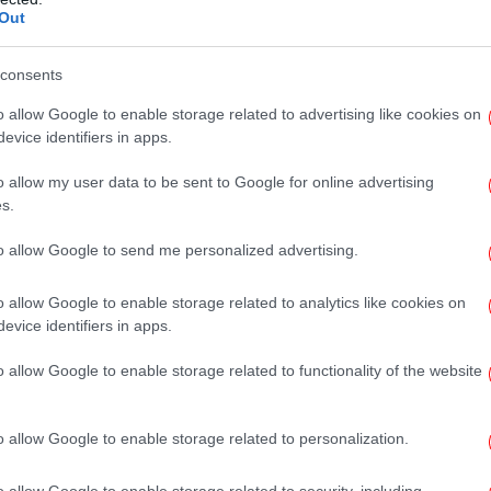
Out
νομία, επί εικοσαετία, εξακολουθεί να είναι η
ν κόσμο, παρά την ανακοπή της ορμητικής
consents
έτος, ενώ δεν επηρεάστηκε ιδιαίτερα από
Έ
o allow Google to enable storage related to advertising like cookies on
ση (2008).
Σα
evice identifiers in apps.
μη μεγάλη εξάρτησή της από τις εξαγωγές και
o allow my user data to be sent to Google for online advertising
ανάλωση στη χώρα των 1,3 δισ. κατοίκων
s.
εται στην έκθεση, τομείς όπως οι
Β
 η ναυτιλία, η πληροφορική, ο αμυντικός
to allow Google to send me personalized advertising.
κ.ά.) μπορούν να αποτελέσουν πεδία κοινής
λληλα με την περαιτέρω βελτίωση των
o allow Google to enable storage related to analytics like cookies on
evice identifiers in apps.
ακούς» τομείς, όπως είναι τα τρόφιμα.
Φω
o allow Google to enable storage related to functionality of the website
 Ινδίας
o allow Google to enable storage related to personalization.
ς στην Ινδία ανήλθαν σε 62.416.586 ευρώ από
ειώνοντας αύξηση κατά 1.648.725 ευρώ ή
o allow Google to enable storage related to security, including