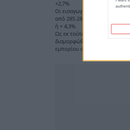
+2,7%.
authenti
Οι εισαγωγές από την Ινδία ε
από 285.280.511 ευρώ το 2015
ή + 4,3%.
Ως εκ τούτου, το παραπάνω έτ
διαμορφώθηκε σε -235.279.926
εμπορίου σε 360.113.098 ευρώ