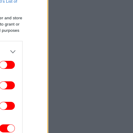
B’s List of
Attica Roots Festival Draws Tens of
housands to Nine Free Concerts Across
Athens Region
er and store
to grant or
ed purposes
ΚΟΣΜΟΣ
23:03
υκρανία: Δύο νεκροί και έξι τραυματίες
από ρωσικά πλήγματα στο
Ντνιπροπετρόφσκ
ΖΩΗ
22:59
αντσέσκα Τόκα: Η Ιταλίδα χορεύτρια στη
urovision 2026 ποζάρει ολόγυμνη στην
μπανιέρα της
ΚΟΣΜΟΣ
22:47
ν ντερ Λάιεν: Η πρόεδρος της Κομισιόν
ιρετίζει τις αμερικανικές κυρώσεις σε
βάρος της Ρωσίας
ΚΟΣΜΟΣ
22:40
ωματούχος ΗΠΑ: Με τη συμφωνία για το