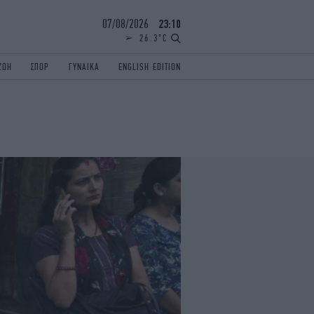
07/08/2026
23:10
26.3°C
ΖΩΗ
ΣΠΟΡ
ΓΥΝΑΙΚΑ
ENGLISH EDITION
ΕΛΛΑΔΑ
ΠΑΝΕΛΛΗΝΙΕΣ
ENGLISH EDITION
TRAVEL
ΟΛΥΜΠΙΑΚΟΙ ΑΓΩΝΕΣ
iAUTOKINITO
ΖΩΔΙΑ
ELAMEFORA