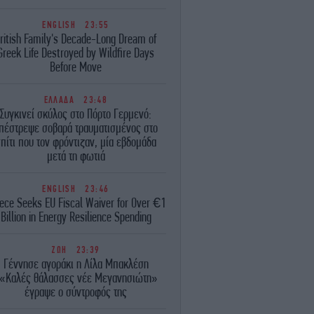
ENGLISH
23:55
ritish Family's Decade-Long Dream of
Greek Life Destroyed by Wildfire Days
Before Move
ΕΛΛΑΔΑ
23:48
Συγκινεί σκύλος στο Πόρτο Γερμενό:
πέστρεψε σοβαρά τραυματισμένος στο
πίτι που τον φρόντιζαν, μία εβδομάδα
μετά τη φωτιά
ENGLISH
23:46
ece Seeks EU Fiscal Waiver for Over €1
Billion in Energy Resilience Spending
ΖΩΗ
23:39
Γέννησε αγοράκι η Λίλα Μπακλέση
«Καλές θάλασσες νέε Μεγανησιώτη»
έγραψε ο σύντροφός της