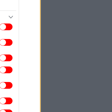
Στενό του Ορμούζ θα αρθεί ο ναυτικός
αποκλεισμός του Ιράν
ΕΛΛΑΔΑ
22:32
ρχονται ισχυρά μελτέμια και 39άρια το
ββατοκύριακο -Συναγερμός για φωτιές,
ποιες περιοχές μπαίνουν σε Red Code
ΚΟΣΜΟΣ
22:27
ρετανία: Καταδικάστηκε serial killer για
τον φόνο δύο γυναικών -Η αστυνομία
απολογήθηκε γιατί τον είχε αφήσει
ελεύθερο
ΕΛΛΑΔΑ
22:19
τιά σε ισόγειο κατάστημα στη Λεωφόρο
Αμφιθέας, στον Άλιμο -Εκκενώθηκε
προληπτικά πολυκατοικία
ΕΛΛΑΔΑ
22:18
Φωταγώγηση της Βουλής για την