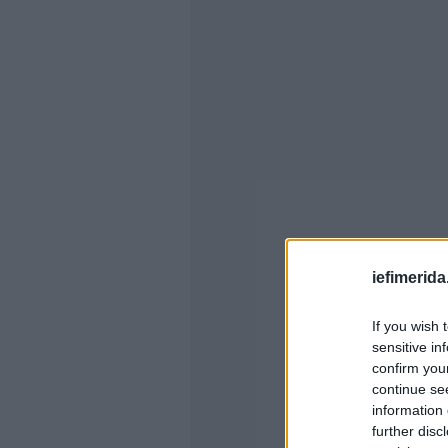
iefimerida
If you wish 
sensitive in
confirm you
continue se
information 
further disc