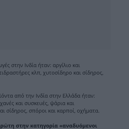
1
άνθ
Μο
ημ
γές στην Ινδία ήταν: αργίλιο και
ιδραστήρες κλπ, χυτοσίδηρο και σίδηρος,
όντα από την Ινδία στην Ελλάδα ήταν:
κυ
χανές και συσκευές, ψάρια και
ι σίδηρος, σπόροι και καρποί, οχήματα.
Mε
πρώτη στην κατηγορία «αναδυόμενοι
η