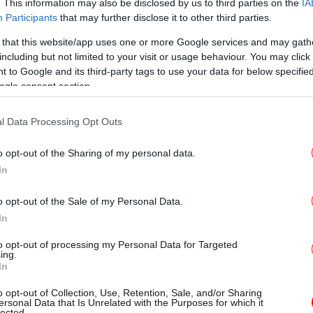
. This information may also be disclosed by us to third parties on the
IA
Participants
that may further disclose it to other third parties.
T
 that this website/app uses one or more Google services and may gath
including but not limited to your visit or usage behaviour. You may click 
 to Google and its third-party tags to use your data for below specifi
Ο
ogle consent section.
ον του ινδικού κοινού για την Ελλάδα, μέσω
αφιών ελληνικών τοπίων στον ινδικό τύπο
l Data Processing Opt Outs
μερικών κινηματογραφικών παραγωγών του
o opt-out of the Sharing of my personal data.
ετών, στη Μύκονο και Σαντορίνη.
Φρ
In
E
ς αυξανόμενη φήμη της ελληνικής κουζίνας
νεται μεσο - μακροπρόθεσμα και αντίστοιχη
o opt-out of the Sale of my Personal Data.
ών εισροών στην Ινδία, ιδιαίτερα στον
In
Φο
to opt-out of processing my Personal Data for Targeted
χα
ing.
In
λα περιθώρια βελτίωσης των διμερών
πολλούς τομείς καθώς η Ινδική κυβέρνηση
o opt-out of Collection, Use, Retention, Sale, and/or Sharing
ersonal Data that Is Unrelated with the Purposes for which it
της ινδικής οικονομίας στο σύνολό της.
Αξι
lected.