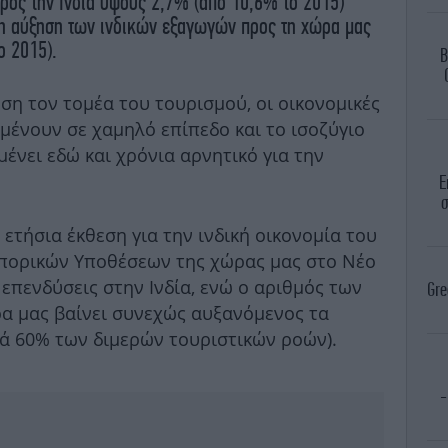
ος την Ινδία ύψους 2,7% (από 10,6% το 2015)
νη αύξηση των ινδικών εξαγωγών προς τη χώρα μας
ο 2015).
B
εση τον τομέα του τουρισμού, οι οικονομικές
αμένουν σε χαμηλό επίπεδο και το ισοζύγιο
νει εδώ και χρόνια αρνητικό για την
Ε
σ
τήσια έκθεση για την ινδική οικονομία του
μπορικών Υποθέσεων της χώρας μας στο Νέο
 επενδύσεις στην Ινδία, ενώ ο αριθμός των
Gre
α μας βαίνει συνεχώς αυξανόμενος τα
τά 60% των διμερών τουριστικών ροών).
-