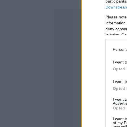
participants
Downstream 
Please note
information 
deny consent
in below Go
Persona
I want t
Opted 
I want t
Opted 
I want 
Advertis
Opted 
I want t
of my P
was col