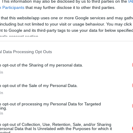
. This information may also be disclosed by us to third parties on the
IA
Participants
that may further disclose it to other third parties.
Σχ
 that this website/app uses one or more Google services and may gath
β
including but not limited to your visit or usage behaviour. You may click 
 to Google and its third-party tags to use your data for below specifi
ogle consent section.
Η
l Data Processing Opt Outs
πά
εί
o opt-out of the Sharing of my personal data.
In
Σα
o opt-out of the Sale of my Personal Data.
In
to opt-out of processing my Personal Data for Targeted
ing.
In
o opt-out of Collection, Use, Retention, Sale, and/or Sharing
ersonal Data that Is Unrelated with the Purposes for which it
lected.