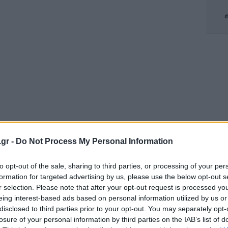
Φ
έκ
απ
Το
πρ
.gr -
Do Not Process My Personal Information
ε
to opt-out of the sale, sharing to third parties, or processing of your per
formation for targeted advertising by us, please use the below opt-out s
r selection. Please note that after your opt-out request is processed y
Η 
eing interest-based ads based on personal information utilized by us or
disclosed to third parties prior to your opt-out. You may separately opt-
ην ΕΜΥ:
losure of your personal information by third parties on the IAB’s list of