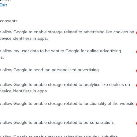
Out
Η
consents
o allow Google to enable storage related to advertising like cookies on
O 
evice identifiers in apps.
«Σί
o allow my user data to be sent to Google for online advertising
s.
to allow Google to send me personalized advertising.
o allow Google to enable storage related to analytics like cookies on
καιρες τοπικές νεφώσεις τις μεσημβρινές και
evice identifiers in apps.
νά.
Φωτ
o allow Google to enable storage related to functionality of the website
ι στα ανατολικά βορειοανατολικοί έως 5
και στη Μακεδονία κατά τόπους 36 βαθμούς
o allow Google to enable storage related to personalization.
α η ελάχιστη τοπικά 2 με 3 βαθμούς
o allow Google to enable storage related to security, including