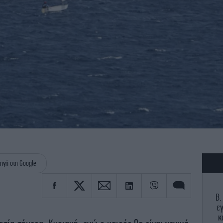
ηγή στη Google
Β.
ε
κ