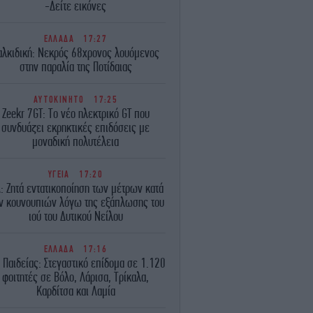
-Δείτε εικόνες
ΕΛΛΑΔΑ
17:27
αλκιδική: Νεκρός 68χρονος λουόμενος
στην παραλία της Ποτίδαιας
ΑΥΤΟΚΙΝΗΤΟ
17:25
Zeekr 7GT: Το νέο ηλεκτρικό GT που
συνδυάζει εκρηκτικές επιδόσεις με
μοναδική πολυτέλεια
ΥΓΕΙΑ
17:20
Α: Ζητά εντατικοποίηση των μέτρων κατά
ν κουνουπιών λόγω της εξάπλωσης του
ιού του Δυτικού Νείλου
ΕΛΛΑΔΑ
17:16
 Παιδείας: Στεγαστικό επίδομα σε 1.120
φοιτητές σε Βόλο, Λάρισα, Τρίκαλα,
Καρδίτσα και Λαμία