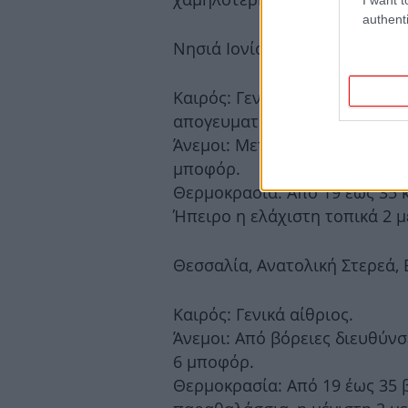
authenti
Νησιά Ιονίου, Ηπειρος, Δυτικ
Καιρός: Γενικά αίθριος. Πρόσ
απογευματινές ώρες στα ορει
Άνεμοι: Μεταβλητοί 3 με 4 κα
μποφόρ.
Θερμοκρασία: Από 19 έως 35 
Ήπειρο η ελάχιστη τοπικά 2 μ
Θεσσαλία, Ανατολική Στερεά,
Καιρός: Γενικά αίθριος.
Άνεμοι: Από βόρειες διευθύνσ
6 μποφόρ.
Θερμοκρασία: Από 19 έως 35 