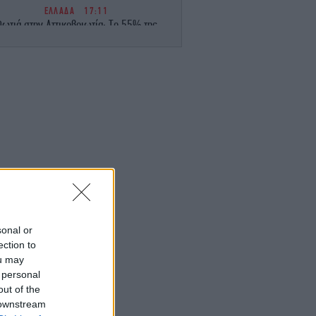
ΕΛΛΑΔΑ
17:11
ωτιά στην Αττικοβοιωτία: Το 55% της
τασης κάηκε σε δύο βράδια -Οι φλόγες
ελευθέρωσαν ενέργεια ίση με 6 βόμβες
Χιροσίμα
ΣΠΟΡ
17:08
υρκικά ΜΜΕ: «Η Γαλατασαράι κατέθεσε
όταση στον ΠΑΟΚ για Κωνσταντέλια με
δανεισμό και οψιόν αγοράς»
ΖΩΗ
17:07
Ο Κριστιάνο Ρονάλντο επιδεικνύει την
ντυπωσιακή συλλογή υπεραυτοκινήτων
του -Όλα πανάκριβα
sonal or
ection to
ΖΩΗ
17:03
ou may
Μαρία Μενούνος αποθεώνει την Ελλάδα:
 personal
«Ταξίδι που δεν θα ξεχάσω ποτέ» -Το
out of the
μπικίνι στα χρώματα της ελληνικής
 downstream
σημαίας