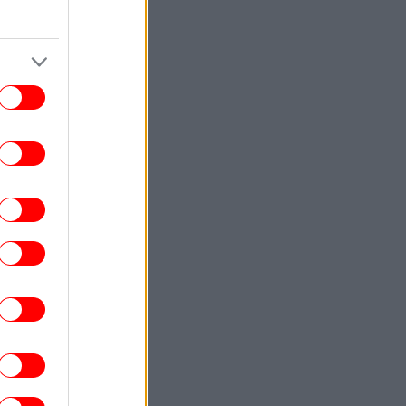
ΖΩΗ
16:48
 Amazon προετοιμάζει τη συνέχεια του
ντοκιμαντέρ «Melania»
ΖΩΗ
16:43
Akylas για τη 10η θέση στη Eurovision:
γουρα αδικηθήκαμε. Το πιστεύω 100%»
-Γιατί θέλει να συμμετάσχει ξανά
ΕΛΛΑΔΑ
16:39
Φωτιά σε δασική έκταση έξω από τη
Θεσσαλονίκη -Επιχειρούν μεγάλες
δυνάμεις
ΕΛΛΑΔΑ
16:31
ιά στο Στεφάνι Κορινθίας -Μήνυμα από
το 112 για ετοιμότητα, επιχειρούν 7
εναέρια μέσα
ΕΛΛΑΔΑ
16:27
Σε κατάσταση Red Code για πυρκαγιές