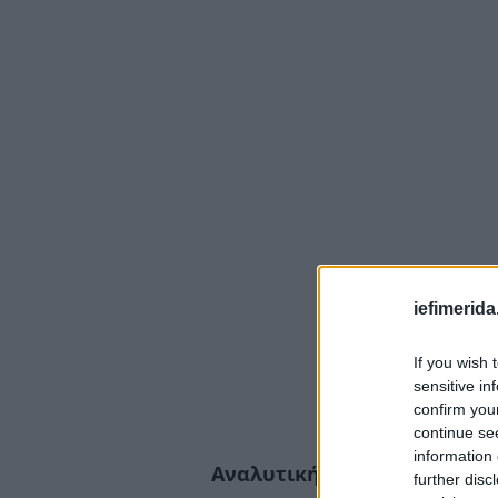
iefimerida
If you wish 
sensitive in
confirm you
continue se
information 
Αναλυτική πρόγνωση από τ
further disc