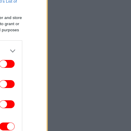
B’s List of
ΚΟΣΜΟΣ
17:02
εδόν 100 νεκροί από τις πλημμύρες στη
er and store
ορειοανατολική Ινδία -Προελαύνουν οι
to grant or
μουσώνες
ed purposes
ΠΟΛΙΤΙΣΜΟΣ
17:01
 «Οδύσσεια» αποδεικνύει ότι το κοινό
ει σινεμά για τον Νόλαν -Οι σκηνοθέτες
ναι οι πραγματικοί σταρ του Χόλιγουντ,
όχι οι ηθοποιοί
ΕΛΛΑΔΑ
16:55
μοθράκη: Αίσιο τέλος για τουρίστρια στη
θάλασσα -Πώς έζησε τα γεγονότα ο
ναυαγοσώστης στην Παχιά Άμμο
ΕΛΛΑΔΑ
16:51
Φωτιά στο Μαρκόπουλο Αττικής, σε
περιοχή με χαμηλή βλάστηση