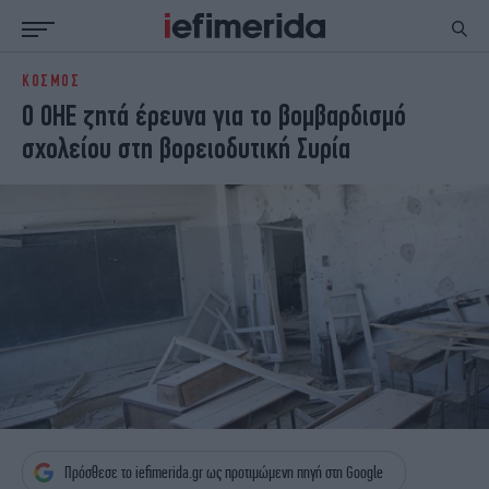
ΚΟΣΜΟΣ
ΕΙΔΗΣΕΙΣ
ΠΟΛΙΤΙΚΗ
Ο ΟΗΕ ζητά έρευνα για το βομβαρδισμό
NON PAPER
ΕΛΛΑΔΑ
σχολείου στη βορειοδυτική Συρία
ΟΙΚΟΝΟΜΙΑ
ΚΟΣΜΟΣ
ΠΟΛΙΤΙΣΜΟΣ
ΠΑΝΕΛΛΗΝΙΕΣ
ΖΩΗ
ΣΠΟΡ
ΓΥΝΑΙΚΑ
ENGLISH EDITION
ΠΟΛΗ
STORIES
ΕΚΛΟΓΕΣ
TRAVEL
ΤΕΧΝΟΛΟΓΙΑ
ΥΓΕΙΑ
DESIGN
ΟΛΥΜΠΙΑΚΟΙ ΑΓΩΝΕΣ
EURO
GREEN
PODCAST
iAUTOKINITO
iOPINIONS
iGASTRONOMIE
Πρόσθεσε το iefimerida.gr ως προτιμώμενη πηγή στη Google