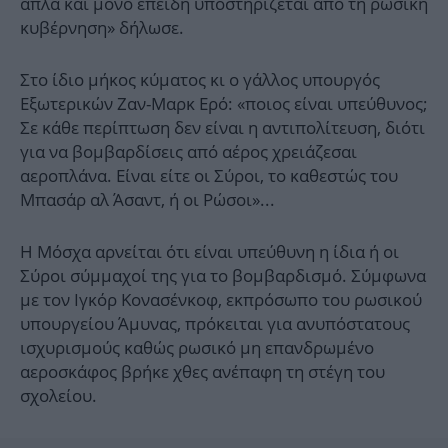
απλά και μόνο επειδή υποστηρίζεται από τη ρωσική
κυβέρνηση» δήλωσε.
Στο ίδιο μήκος κύματος κι ο γάλλος υπουργός
Εξωτερικών Ζαν-Μαρκ Ερό: «ποιος είναι υπεύθυνος;
Σε κάθε περίπτωση δεν είναι η αντιπολίτευση, διότι
για να βομβαρδίσεις από αέρος χρειάζεσαι
αεροπλάνα. Είναι είτε οι Σύροι, το καθεστώς του
Μπασάρ αλ Άσαντ, ή οι Ρώσοι»...
Η Μόσχα αρνείται ότι είναι υπεύθυνη η ίδια ή οι
Σύροι σύμμαχοί της για το βομβαρδισμό. Σύμφωνα
με τον Ιγκόρ Κονασένκοφ, εκπρόσωπο του ρωσικού
υπουργείου Άμυνας, πρόκειται για ανυπόστατους
ισχυρισμούς καθώς ρωσικό μη επανδρωμένο
αεροσκάφος βρήκε χθες ανέπαφη τη στέγη του
σχολείου.