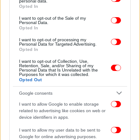
personal data.
grant or deny consent to Google and its third-party tags to
Opted In
use your data for below specified purposes in below Google
consent section.
I want to opt-out of the Sale of my
Personal Data.
Opted In
I want to opt-out of processing my
Personal Data for Targeted Advertising.
Opted In
I want to opt-out of Collection, Use,
Retention, Sale, and/or Sharing of my
Personal Data that Is Unrelated with the
Purposes for which it was collected.
Opted Out
Από τις 11 Οκτωβρίου πέντε χωριά στη Συρία έχουν
Google consents
γίνει στόχος επιθέσεων, σύμφωνα με τη UNICEF.
I want to allow Google to enable storage
related to advertising like cookies on web or
device identifiers in apps.
I want to allow my user data to be sent to
Ακολουθήστε το
στο Google News
και μάθετε
Google for online advertising purposes.
πρώτοι όλες τις ειδήσεις