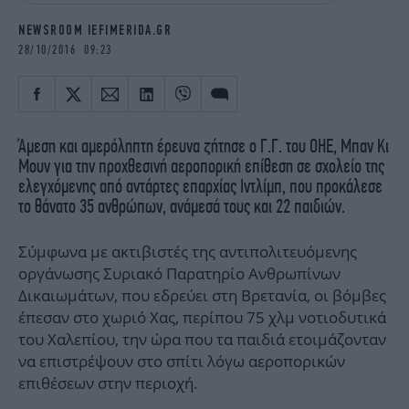
iBOOKS
ΖΩΔΙΑ
NEWSROOM IEFIMERIDA.GR
OSCARS
THE OCEAN
28/10/2016 09:23
MEDIA
ELAMEFORA
NEWSLETTER
Άμεση και αμερόληπτη έρευνα ζήτησε ο Γ.Γ. του ΟΗΕ, Μπαν Κι
Μουν για την προχθεσινή αεροπορική επίθεση σε σχολείο της
ελεγχόμενης από αντάρτες επαρχίας Ιντλίμπ, που προκάλεσε
το θάνατο 35 ανθρώπων, ανάμεσά τους και 22 παιδιών.
Σύμφωνα με ακτιβιστές της αντιπολιτευόμενης
οργάνωσης Συριακό Παρατηρίο Ανθρωπίνων
Δικαιωμάτων, που εδρεύει στη Βρετανία, οι βόμβες
έπεσαν στο χωριό Χας, περίπου 75 χλμ νοτιοδυτικά
του Χαλεπίου, την ώρα που τα παιδιά ετοιμάζονταν
να επιστρέψουν στο σπίτι λόγω αεροπορικών
επιθέσεων στην περιοχή.