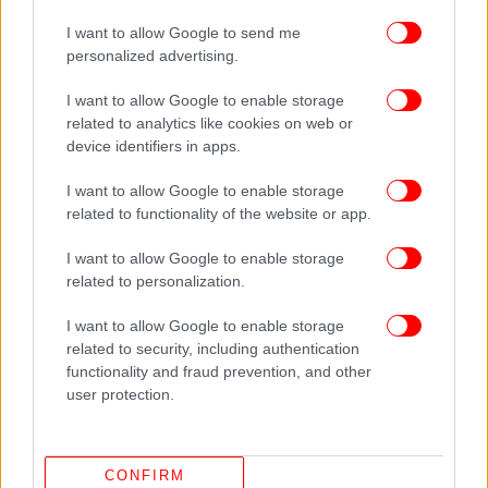
I want to allow Google to send me
Δείτε όλες τις τελευταίες
Ειδήσεις
από την Ελλάδα και τον Κόσμο,
personalized advertising.
στο
I want to allow Google to enable storage
related to analytics like cookies on web or
ΔΙΑΒΑΣΤΕ ΠΕΡΙΣΣΟΤΕΡΑ
ΣΥΡΊΑ
ΙΝΤΛΊΜΠ
ΣΧΟΛΕΊΟ
device identifiers in apps.
ΒΟΜΒΑΡΔΙΣΜΌΣ
ΑΣΆΝΤ
ΡΩΣΙΑ
I want to allow Google to enable storage
related to functionality of the website or app.
I want to allow Google to enable storage
related to personalization.
I want to allow Google to enable storage
related to security, including authentication
functionality and fraud prevention, and other
user protection.
CONFIRM