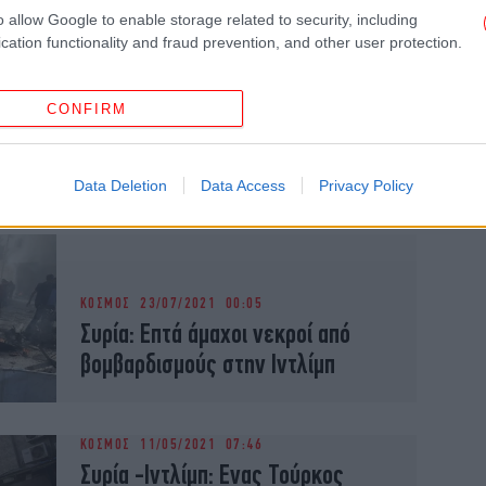
o allow Google to enable storage related to security, including
cation functionality and fraud prevention, and other user protection.
ΚΟΣΜΟΣ
20/08/2021 12:45
Συρία: Μία γυναίκα και οκτώ παιδιά
CONFIRM
σκοτώθηκαν μέσα σε δύο ημέρες
από βομβαρδισμούς στην Ιντλίμπ
Data Deletion
Data Access
Privacy Policy
ΚΟΣΜΟΣ
23/07/2021 00:05
Συρία: Επτά άμαχοι νεκροί από
βομβαρδισμούς στην Ιντλίμπ
ΚΟΣΜΟΣ
11/05/2021 07:46
Συρία -Iντλίμπ: Ενας Τούρκος