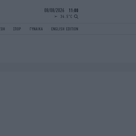
08/08/2026
11:00
34.5°C
ΖΩΗ
ΣΠΟΡ
ΓΥΝΑΙΚΑ
ENGLISH EDITION
ΕΛΛΑΔΑ
ΠΑΝΕΛΛΗΝΙΕΣ
ENGLISH EDITION
TRAVEL
ΟΛΥΜΠΙΑΚΟΙ ΑΓΩΝΕΣ
iAUTOKINITO
ΖΩΔΙΑ
ELAMEFORA