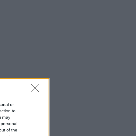
sonal or
ection to
ou may
 personal
out of the