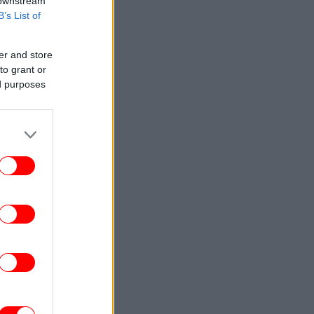
 downstream
B’s List of
er and store
to grant or
ed purposes