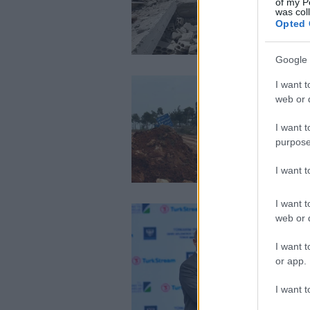
of my P
was col
Opted 
Google 
I want t
web or d
I want t
purpose
I want 
I want t
web or d
I want t
or app.
I want t