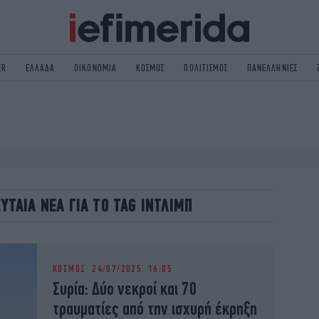
ER
ΕΛΛΑΔΑ
ΟΙΚΟΝΟΜΙΑ
ΚΟΣΜΟΣ
ΠΟΛΙΤΙΣΜΟΣ
ΠΑΝΕΛΛΗΝΙΕΣ
ΟΛΙΤΙΚΗ
NON PAPER
ΟΣΜΟΣ
ΠΟΛΙΤΙΣΜΟΣ
ΠΟΡ
ΓΥΝΑΙΚΑ
TORIES
ΕΚΛΟΓΕΣ
ΓΕΙΑ
DESIGN
ΕΥΤΑΙΑ ΝΕΑ ΓΙΑ ΤΟ TAG ΙΝΤΛΙΜΠ
REEN
PODCAST
GASTRONOMIE
iBOOKS
HE OCEAN
MEDIA
ΚΟΣΜΟΣ
24/07/2025 16:05
Συρία: Δύο νεκροί και 70
τραυματίες από την ισχυρή έκρηξη