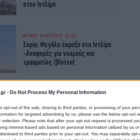
στην Ιντλίμπ
ΚΟΣΜΟΣ
24/07/2025 13:32
Συρία: Μεγάλη έκρηξη στο Ιντλίμπ
-Aναφορές για νεκρούς και
τραυματίες [βίντεο]
ΚΟΣΜΟΣ
25/11/2023 14:50
Συρία: Εννέα άμαχοι νεκροί,
.gr -
Do Not Process My Personal Information
ανάμεσά τους έξι παιδιά, από
to opt-out of the sale, sharing to third parties, or processing of your per
βομβαρδισμό του συριακού
formation for targeted advertising by us, please use the below opt-out s
στρατού στην Ιντλίμπ
r selection. Please note that after your opt-out request is processed y
eing interest-based ads based on personal information utilized by us or
disclosed to third parties prior to your opt-out. You may separately opt-