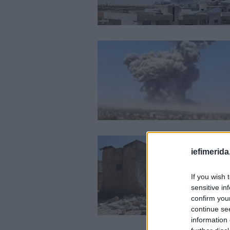
iefimerida
If you wish 
sensitive in
confirm you
continue se
information 