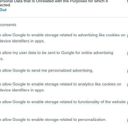
ersonal Data that Is Unrelated with the Purposes for which it
Ιντλίμπ -4 νεκροί σε βομβαρδισμό
lected.
Out
των κυβερνητικών δυνάμεων
consents
o allow Google to enable storage related to advertising like cookies on
evice identifiers in apps.
ΚΟΣΜΟΣ
16/10/2021 14:15
Συρία: Δύο Τούρκοι στρατιωτικοί
o allow my user data to be sent to Google for online advertising
νεκροί σε έκρηξη βόμβας στην
s.
Ιντλίμπ
to allow Google to send me personalized advertising.
o allow Google to enable storage related to analytics like cookies on
evice identifiers in apps.
ΚΟΣΜΟΣ
04/10/2021 22:36
Την πλήρη εφαρμογή της
o allow Google to enable storage related to functionality of the website
συμφωνίας Πούτιν-Ερντογάν για
το Ιντλίμπ ζήτησε ο Λαβρόφ
o allow Google to enable storage related to personalization.