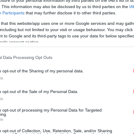
losure of your personal information by third parties on the IAB’s list of
. This information may also be disclosed by us to third parties on the
IA
ΚΟΣΜΟΣ
01/02/2023 20:14
Participants
that may further disclose it to other third parties.
Συρία: Οκτώ Σύροι στρατιώτες
 that this website/app uses one or more Google services and may gath
νεκροί από επίθεση τζιχαντιστών
including but not limited to your visit or usage behaviour. You may click 
στην Ιντλίμπ
 to Google and its third-party tags to use your data for below specifi
ogle consent section.
l Data Processing Opt Outs
ΚΟΣΜΟΣ
20/10/2021 11:10
o opt-out of the Sharing of my personal data.
Τουλάχιστον 11 νεκροί από
In
βομβαρδισμούς του συριακού
στρατού στην Ιντλίμπ
o opt-out of the Sale of my Personal Data.
In
to opt-out of processing my Personal Data for Targeted
ing.
In
ΚΟΣΜΟΣ
17/10/2021 08:21
Συρία: Νέο αιματοκύλισμα στην
o opt-out of Collection, Use, Retention, Sale, and/or Sharing