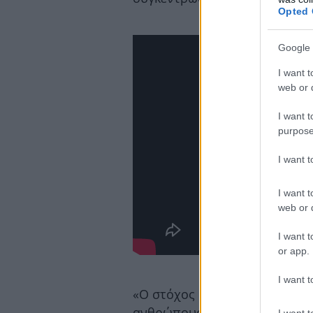
Opted 
Google 
I want t
web or d
I want t
purpose
I want 
I want t
web or d
I want t
or app.
I want t
«Ο στόχος μας είναι να βοηθ
ανθρώπους με ειδικές ανάγκε
I want t