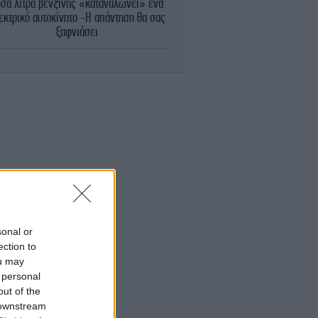
σα λίτρα βενζίνης «καταναλώνει» ένα
εκτρικό αυτοκίνητο -Η απάντηση θα σας
ξαφνιάσει
ΕΛΛΑΔΑ
08:16
Με ταχείς ρυθμούς οι διαδικασίες
αποκατάστασης μετά την πυρκαγιά στη
ική Αττική -Η εικόνα σε Ψάθα και Πόρτο
Γερμενό
STORIES
08:13
ατί η πριγκίπισσα Ευγενία γέννησε την
ρη της στη Λισαβόνα: Μια διάδοχος στο
εξωτερικό
ΕΛΛΑΔΑ
08:12
sonal or
Αυτός είναι ο νέος «Κηφισός» των 40
ection to
χιλιομέτρων που θα βάλει τέλος στο
ou may
μποτιλιάρισμα -Πού και πότε θα
 personal
κατασκευαστεί
out of the
 downstream