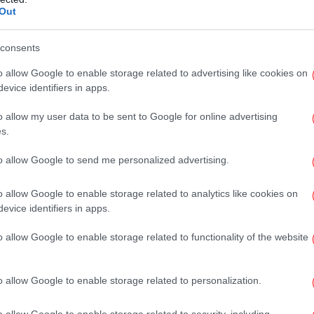
Τ
Out
πο
consents
o allow Google to enable storage related to advertising like cookies on
evice identifiers in apps.
Κ
o allow my user data to be sent to Google for online advertising
s.
to allow Google to send me personalized advertising.
«
ανο
o allow Google to enable storage related to analytics like cookies on
evice identifiers in apps.
Σε
o allow Google to enable storage related to functionality of the website
o allow Google to enable storage related to personalization.
«
ήσουμε όσο περισσότερο γίνεται τους
ς, προσφέροντας τους την δυνατότητα να
o allow Google to enable storage related to security, including