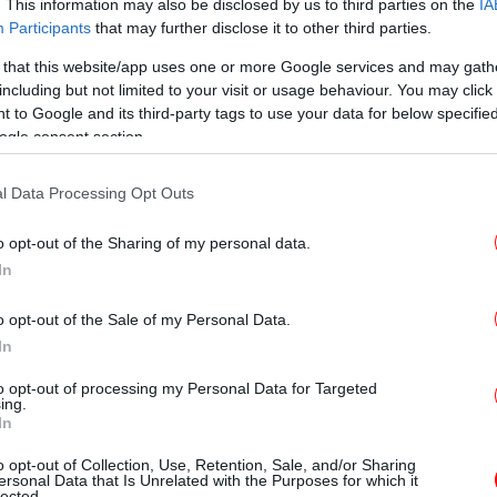
. This information may also be disclosed by us to third parties on the
IA
Η 
Participants
that may further disclose it to other third parties.
μπ
 that this website/app uses one or more Google services and may gath
lytechnique fédérale στην Λωζάννη της
including but not limited to your visit or usage behaviour. You may click 
α ένα νέο είδος εξωσκελετού, που
 to Google and its third-party tags to use your data for below specifi
ogle consent section.
της του TWIICE θα μπορεί να στηρίζεται
Πέ
β
ατίζοντας το να περπατήσει στο ρυθμό και
l Data Processing Opt Outs
! Η συσκευή είναι κατασκευασμένη από
ι μόνο 14 κιλά. Παρόλα αυτά έχει την
o opt-out of the Sharing of my personal data.
 το βάρος του χρήστη της.
Πώ
In
Ηλ
ο περπάτημα, αργό περπάτημα, ανέβασμα
o opt-out of the Sale of my Personal Data.
ρόλα αυτά, η ανάπτυξη του TWIICE βρίσκεται
In
οντας το μηχάνημα δύσκολο στον χειρισμό.
Ότ
to opt-out of processing my Personal Data for Targeted
το
εχώς πάνω στη βελτίωση των
ing.
In
ήματος τους. Ενα από τα βασικά
ορθωθούν είναι η αυξημένη ισορροπία και
o opt-out of Collection, Use, Retention, Sale, and/or Sharing
ersonal Data that Is Unrelated with the Purposes for which it
ο χρήστης ώστε να το χρησιμοποιήσει.
lected.