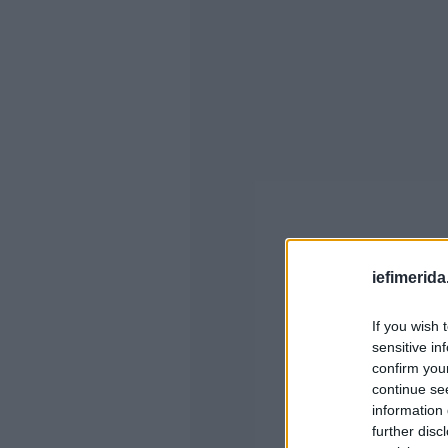
iefimerida
If you wish 
sensitive in
confirm you
continue se
information 
further disc