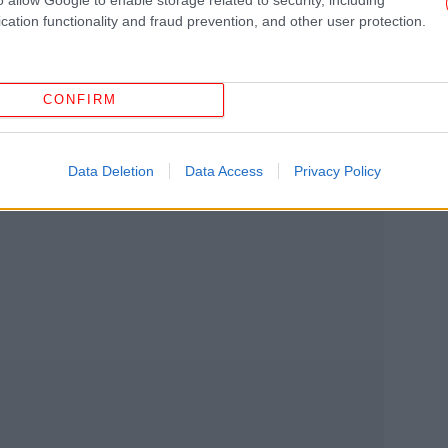
-Αν
cation functionality and fraud prevention, and other user protection.
όνια ελπίζουμε πως θα συνηθίσουμε την
πατάει, κάνει βόλτες ή βγαίνει για ψώνια
Σ
ισε ο Mohamed Bouri, ένας από τους
Θέ
ος.
CONFIRM
Data Deletion
Data Access
Privacy Policy
εφη
Συ