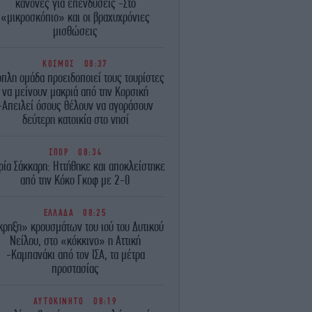
κανόνες για επενδύσεις -Στο
«μικροσκόπιο» και οι βραχυχρόνιες
μισθώσεις
ΚΟΣΜΟΣ
08:37
πλη ομάδα προειδοποιεί τους τουρίστες
να μείνουν μακριά από την Κορσική
-Απειλεί όσους θέλουν να αγοράσουν
δεύτερη κατοικία στο νησί
ΣΠΟΡ
08:34
ία Σάκκαρη: Ηττήθηκε και αποκλείστηκε
από την Κόκο Γκοφ με 2-0
ΕΛΛΑΔΑ
08:25
κρηξη» κρουσμάτων του ιού του Δυτικού
Νείλου, στο «κόκκινο» η Αττική
-Καμπανάκι από τον ΙΣΑ, τα μέτρα
προστασίας
ΑΥΤΟΚΙΝΗΤΟ
08:19