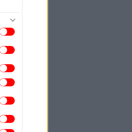
ο άγνωστο χωριό-διαμάντι της Ηπείρου
υ συνδυάζει βουνό και θάλασσα- Κρύβει
μία από τις ομορφότερες παραλίες της
Ελλάδας
ΕΛΛΑΔΑ
07:54
ορυφώνεται η έξοδος των αδειούχων
ενόψει Δεκαπενταύγουστου -Γεμάτα
αναχωρούν τα πλοία
ΕΛΛΑΔΑ
07:47
Τουρισμός για όλους»: Για ποια ΑΦΜ
ίγουν οι αιτήσεις σήμερα -Οι δικαιούχοι
ΑΥΤΟΚΙΝΗΤΟ
07:42
 νέα τιμή από 26.900 ευρώ το Peugeot
408
TRAVEL
07:34
Δίδυμα»: Δύο μαγευτικές παραλίες στο
Αιγαίο με γαλαζοπράσινα νερά