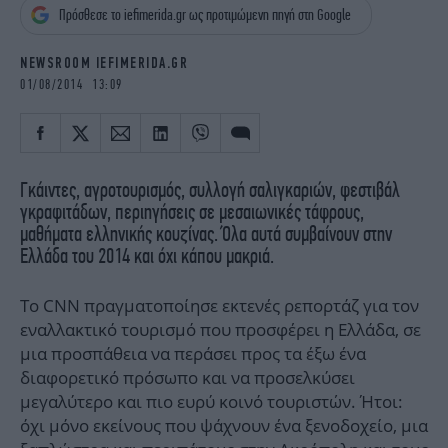
iBOOKS
ΖΩΔΙΑ
Πρόσθεσε το iefimerida.gr ως προτιμώμενη πηγή στη Google
OSCARS
THE OCEAN
NEWSROOM IEFIMERIDA.GR
MEDIA
ELAMEFORA
01/08/2014 13:09
NEWSLETTER
Γκάιντες, αγροτουρισμός, συλλογή σαλιγκαριών, φεστιβάλ
γκραφιτάδων, περιηγήσεις σε μεσαιωνικές τάφρους,
μαθήματα ελληνικής κουζίνας. Όλα αυτά συμβαίνουν στην
Ελλάδα του 2014 και όχι κάπου μακριά.
Το CNN πραγματοποίησε εκτενές ρεπορτάζ για τον
εναλλακτικό τουρισμό που προσφέρει η Ελλάδα, σε
μια προσπάθεια να περάσει προς τα έξω ένα
διαφορετικό πρόσωπο και να προσελκύσει
μεγαλύτερο και πιο ευρύ κοινό τουριστών. Ήτοι:
όχι μόνο εκείνους που ψάχνουν ένα ξενοδοχείο, μια