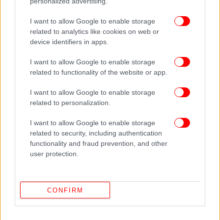
personalized advertising.
I want to allow Google to enable storage
related to analytics like cookies on web or
device identifiers in apps.
I want to allow Google to enable storage
related to functionality of the website or app.
I want to allow Google to enable storage
related to personalization.
I want to allow Google to enable storage
related to security, including authentication
Στη Μήλο
functionality and fraud prevention, and other
user protection.
Σιγά-σιγά οι tour operators ανακαλύπτουν νησιά
που μέχρι πρότινος δεν είχαν φωνή. Η Μήλος είναι
μια τέτοια περίπτωση. Ο Αντώνης Μάλλης, που
CONFIRM
«τρέχει» από το 2011 ένα τουριστικό πρακτορείο με
την ονομασία «Travel me to Milos» λέει πως το νησί