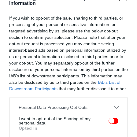
Information
If you wish to opt-out of the sale, sharing to third parties, or
processing of your personal or sensitive information for
targeted advertising by us, please use the below opt-out
section to confirm your selection. Please note that after your
opt-out request is processed you may continue seeing
interest-based ads based on personal information utilized by
us or personal information disclosed to third parties prior to
your opt-out. You may separately opt-out of the further
disclosure of your personal information by third parties on the
«Η τουριστική άποψη για την Αθήνα είναι
IAB’s list of downstream participants. This information may
στερεοτυπική και τα πάντα περιστρέφονται γύρω
also be disclosed by us to third parties on the
IAB’s List of
από την Ακρόπολη και την αρχαία Αθήνα. Η ιδέα
Downstream Participants
that may further disclose it to other
μου ήταν να δουν οι τουρίστες κάτι περισσότερο.
third parties.
Να νιώσουν στο δέρμα τους αυτή την περίπλοκη
Please note that this website/app uses one or more Google
Personal Data Processing Opt Outs
πόλη.
services and may gather and store information including but
not limited to your visit or usage behaviour. You may click to
I want to opt-out of the Sharing of my
personal data.
Εκτός από τις ιδιόμορφες περιηγήσεις μέσα στην
grant or deny consent to Google and its third-party tags to
Opted In
use your data for below specified purposes in below Google
πόλη (από τις δημοφιλέστερες είναι το street art