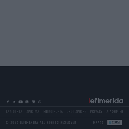
ΤΑΥΤΟΤΗΤΑ
ΧΡΗΣΙΜΑ
ΕΠΙΚΟΙΝΩΝΙΑ
ΟΡΟΙ ΧΡΗΣΗΣ
PRIVACY
ΔΙΑΦΗΜΙΣΗ
© 2026 IEFIMERIDA ALL RIGHTS RESERVED
ΜΕΛΟΣ