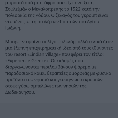
μπροστά από μια τάφρο που είχε ανοίξει η
Σουλεϊμάν ο Μεγαλοπρεπής το 1522 κατά την
πολιορκία της Ρόδου. Ο ξεναγός του γκρουπ είναι
ντυμένος με τη στολή των Ιπποτών του Αγίου
Ιωάννη.
Μπορεί να φαίνεται λίγο φολκλόρ, αλλά τελικά ήταν
μια έξυπνη επιχειρηματική ιδέα από τους ιθύνοντες
του resort «Lindian Village» που φέρει τον τίτλο:
«Experience Greece». Οι εκδομές που
διοργανώνονται περιλαμβάνουν ψάρεμα με
παραδοσιακό καΐκι, θεραπείες ομορφιάς με φυσικά
προϊόντα του νησιού και γευσιγνωσία κρασιών
στους γύρω αμπελώνες των νησιών της
Δωδεκανήσου.