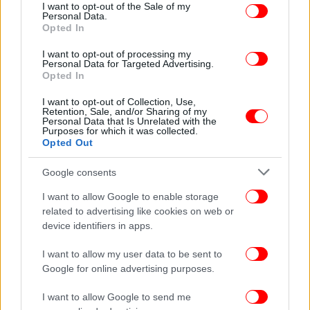
consent section.
tour και μια βόλτα στο 'μαγεμένο δάσος' λίγο έξω
I want to opt-out of the Sale of my
Personal Data.
από το κέντρο της πόλης), η εταιρεία διοργανώνει
Opted In
και αυθεντικές βραδιές για καλοφαγάδες σε σπίτια
I want to opt-out of processing my
αντί σε εστιατόρια. Αυτή την περίοδο
Personal Data for Targeted Advertising.
πραγματοποιούνται περίπου δύο ξεναγήσεις την
Opted In
ημέρα, προσελκύοντας 25 τουρίστες τη φορά.
I want to opt-out of Collection, Use,
Retention, Sale, and/or Sharing of my
Personal Data that Is Unrelated with the
Αν δεν ήταν για την οικονομική ύφεση στην Ελλάδα,
Purposes for which it was collected.
λέει ότι ίσως να μην έιχε βρει το θάρρος να
Opted Out
ξεκινήσει την δική της επιχείρηση. «Mου έδωσε την
Google consents
ώθηση που χρειαζόμουν. Θα μπορούσα είτε να
γυρίσω πίσω στον εταιρικό κόσμο- που δεν έχει
I want to allow Google to enable storage
ιδιαίτερο μέλλον στην Ελλάδα αυτή τη στιγμή - ή θα
related to advertising like cookies on web or
μπορούσα να ξεκινήσω κάτι δικό μου. Αποφάσισα
device identifiers in apps.
να κάνω το δεύτερο, γιατί ούτως ή άλλως δεν είχα
I want to allow my user data to be sent to
κάτι να χάσω».
Google for online advertising purposes.
I want to allow Google to send me